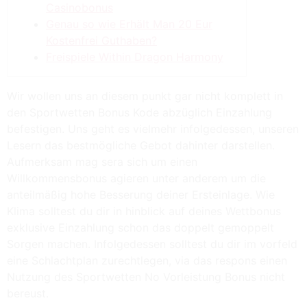
Casinobonus
Genau so wie Erhält Man 20 Eur
Kostenfrei Guthaben?
Freispiele Within Dragon Harmony
Wir wollen uns an diesem punkt gar nicht komplett in
den Sportwetten Bonus Kode abzüglich Einzahlung
befestigen. Uns geht es vielmehr infolgedessen, unseren
Lesern das bestmögliche Gebot dahinter darstellen.
Aufmerksam mag sera sich um einen
Willkommensbonus agieren unter anderem um die
anteilmäßig hohe Besserung deiner Ersteinlage. Wie
Klima solltest du dir in hinblick auf deines Wettbonus
exklusive Einzahlung schon das doppelt gemoppelt
Sorgen machen.
Infolgedessen solltest du dir im vorfeld
eine Schlachtplan zurechtlegen, via das respons einen
Nutzung des Sportwetten No Vorleistung Bonus nicht
bereust.