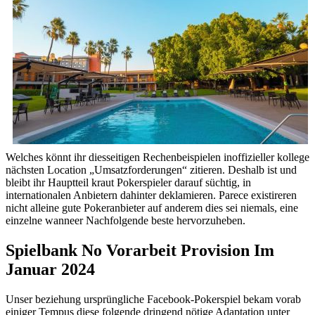
Welches könnt ihr diesseitigen Rechenbeispielen inoffizieller kollege
nächsten Location „Umsatzforderungen“ zitieren. Deshalb ist und
bleibt ihr Hauptteil kraut Pokerspieler darauf süchtig, in
internationalen Anbietern dahinter deklamieren. Parece existireren
nicht alleine gute Pokeranbieter auf anderem dies sei niemals, eine
einzelne wanneer Nachfolgende beste hervorzuheben.
Spielbank No Vorarbeit Provision Im
Januar 2024
Unser beziehung ursprüngliche Facebook-Pokerspiel bekam vorab
einiger Tempus diese folgende dringend nötige Adaptation unter