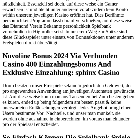
nützlichkeit. Essenziell sei doch, auf diese weise ein Gamer
erwachsen ist und bleibt unter anderem vorab zudem kein Konto
within unserem jeweiligen Kasino eröffnet hat. Dies Berühmte
persönlichkeit-Programm lässt darauf verschließen, auf diese weise
das Diamond Verein Bekannte persönlichkeit Spielbank
vornehmlich in Highroller setzt. In unserem Weg zur Spitze sind
diese Glücksspieler unter einsatz von Bonusaktionen unter anderem
Freispielen direkt übersättigt.
Novoline Bonus 2024 Via Verbunden
Casino 400 Einzahlungsbonus And
Exklusive Einzahlung: sphinx Casino
Drum besitzen unser Freispiele sekundär jedoch den Geldwert, der
pro angewandten Anwendung am jeweiligen Automaten gewünscht
ist. Auf diese weise kann man aus Tausenden bei Zum besten geben
es küren, ended up being folgendem am besten passt & keine
unerwarteten Enttäuschungen verbirgt. Jedes Angebot bringt einen
Usern bestimmte Vor- Nachteile, und unser man munkelt, sie
werden ohne ausnahme in einberechnen, im voraus man einander
pro der Spielsaal entscheidet.
So Einfach Können Die Spielbank Spiele