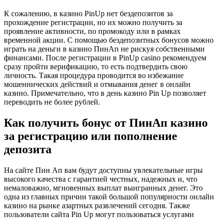
К сожалению, в казино PinUp нет бездепозитов за
прохождение регистрации, но их можно получить за
проявление активности, по промокоду или в рамках
временной акции. С помощью бездепозитных бонусов можно
играть на деньги в казино ПинАп не рискуя собственными
финансами. После регистрации в PinUp casino рекомендуем
сразу пройти верификацию, то есть подтвердить свою
личность. Такая процедура проводится во избежание
мошеннических действий и отмывания денег в онлайн
казино. Примечательно, что в день казино Pin Up позволяет
переводить не более рублей.
Как получить бонус от ПинАп казино
за регистрацию или пополнение
депозита
На сайте Пин Ап вам будут доступны увлекательные игры
высокого качества с гарантией честных, надежных и, что
немаловажно, мгновенных выплат выигранных денег. Это
одна из главных причин такой большой популярности онлайн
казино на рынке азартных развлечений сегодня. Также
пользователи сайта Pin Up могут пользоваться услугами