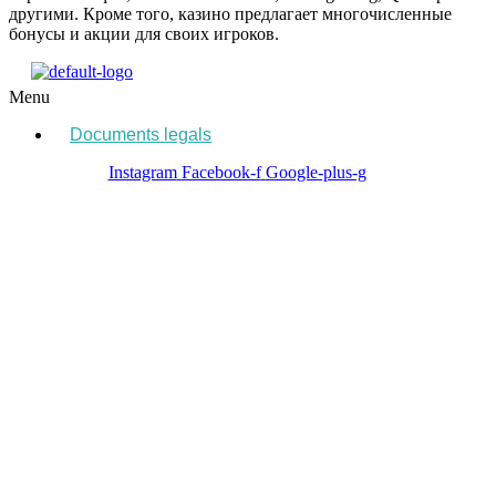
другими. Кроме того, казино предлагает многочисленные
бонусы и акции для своих игроков.
Menu
Documents legals
Instagram
Facebook-f
Google-plus-g