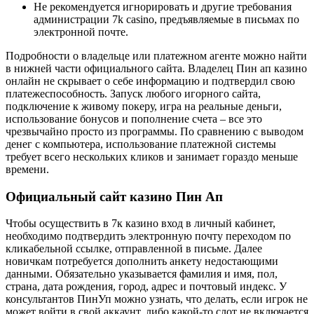
Не рекомендуется игнорировать и другие требования
администрации 7k casino, предъявляемые в письмах по
электронной почте.
Подробности о владельце или платежном агенте можно найти
в нижней части официального сайта. Владелец Пин ап казино
онлайн не скрывает о себе информацию и подтвердил свою
платежеспособность. Запуск любого игорного сайта,
подключение к живому покеру, игра на реальные деньги,
использование бонусов и пополнение счета – все это
чрезвычайно просто из программы. По сравнению с выводом
денег с компьютера, использование платежной системы
требует всего нескольких кликов и занимает гораздо меньше
времени.
Официальный сайт казино Пин Ап
Чтобы осуществить в 7к казино вход в личный кабинет,
необходимо подтвердить электронную почту переходом по
кликабельной ссылке, отправленной в письме. Далее
новичкам потребуется дополнить анкету недостающими
данными. Обязательно указывается фамилия и имя, пол,
страна, дата рождения, город, адрес и почтовый индекс. У
консультантов ПинУп можно узнать, что делать, если игрок не
может войти в свой аккаунт, либо какой-то слот не включается