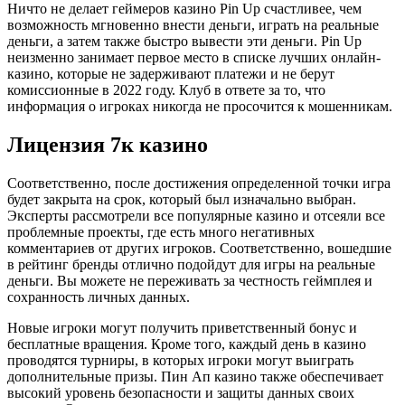
Ничто не делает геймеров казино Pin Up счастливее, чем
возможность мгновенно внести деньги, играть на реальные
деньги, а затем также быстро вывести эти деньги. Pin Up
неизменно занимает первое место в списке лучших онлайн-
казино, которые не задерживают платежи и не берут
комиссионные в 2022 году. Клуб в ответе за то, что
информация о игроках никогда не просочится к мошенникам.
Лицензия 7к казино
Соответственно, после достижения определенной точки игра
будет закрыта на срок, который был изначально выбран.
Эксперты рассмотрели все популярные казино и отсеяли все
проблемные проекты, где есть много негативных
комментариев от других игроков. Соответственно, вошедшие
в рейтинг бренды отлично подойдут для игры на реальные
деньги. Вы можете не переживать за честность геймплея и
сохранность личных данных.
Новые игроки могут получить приветственный бонус и
бесплатные вращения. Кроме того, каждый день в казино
проводятся турниры, в которых игроки могут выиграть
дополнительные призы. Пин Ап казино также обеспечивает
высокий уровень безопасности и защиты данных своих