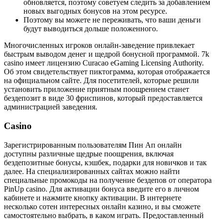
обновляется, поэтому советуем следить за добавлением
новых выгодных бонусов на этом ресурсе.
Поэтому вы можете не переживать, что ваши деньги
будут выводиться дольше положенного.
Многочисленных игроков онлайн-заведение привлекает
быстрым выводом денег и щедрой бонусной программой. 7k
casino имеет лицензию Curacao eGaming Licensing Authority.
Об этом свидетельствует пиктограмма, которая отображается
на официальном сайте. Для посетителей, которые решили
установить приложение приятным поощрением станет
бездепозит в виде 30 фриспинов, который предоставляется
администрацией заведения.
Casino
Зарегистрированным пользователям Пин Ап онлайн
доступны различные щедрые поощрения, включая
бездепозитные бонусы, кэшбек, подарки для новичков и так
далее. На специализированных сайтах можно найти
специальные промокоды на получение бездепов от оператора
PinUp casino. Для активации бонуса введите его в личном
кабинете и нажмите кнопку активации. В интернете
несколько сотен интересных онлайн казино, и вы сможете
самостоятельно выбрать, в каком играть. Предоставленный