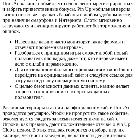
Пин-Ап казино, поймёте, что очень легко зарегистрироваться
и забрать приветственные бонусы. Pin Up мобильная версия
казино позволяет вращать барабаны в любом удобном месте,
при наличии смартфона и Интернета. Слоты мгновенно
загружаются и функционируют, работают без торможения и
ошибок.
Известные казино часто мониторят такие форумы и
отвечают проблемным игрокам.
Разобраться с принципом игры сможет любой новый
пользователь площадки, даже тот, кто впервые имеет
дело с онлайн играми казино.
Для скачивания мобильного приложения казино Pin-up
перейдите на официальный сайт и следуйте ссылке для
загрузки под вашу операционную систему.
С целью безопасности данных клиента, казино делает
запрос на сканирование паспортных данных
пользователя.
Различные турниры и акции на официальном сайте Пин-Ап
проводятся регулярно. Чтобы не пропустить такое событие,
рекомендуется следить за всеми изменениями на сайте.
Игроки, как правило, дают положительные отзывы о Pin Up
Club в целом. В этих отзывах говорится о выборе игр, их
калибре, честности заведения, вероятности действительно