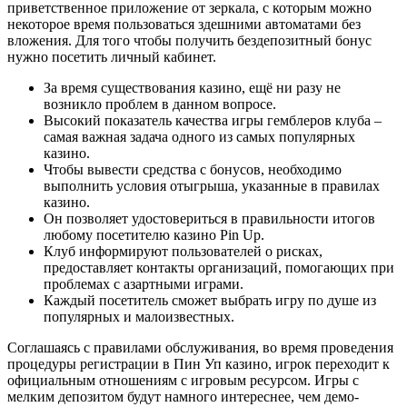
приветственное приложение от зеркала, с которым можно
некоторое время пользоваться здешними автоматами без
вложения. Для того чтобы получить бездепозитный бонус
нужно посетить личный кабинет.
За время существования казино, ещё ни разу не
возникло проблем в данном вопросе.
Высокий показатель качества игры гемблеров клуба –
самая важная задача одного из самых популярных
казино.
Чтобы вывести средства с бонусов, необходимо
выполнить условия отыгрыша, указанные в правилах
казино.
Он позволяет удостовериться в правильности итогов
любому посетителю казино Pin Up.
Клуб информируют пользователей о рисках,
предоставляет контакты организаций, помогающих при
проблемах с азартными играми.
Каждый посетитель сможет выбрать игру по душе из
популярных и малоизвестных.
Соглашаясь с правилами обслуживания, во время проведения
процедуры регистрации в Пин Уп казино, игрок переходит к
официальным отношениям с игровым ресурсом. Игры с
мелким депозитом будут намного интереснее, чем демо-