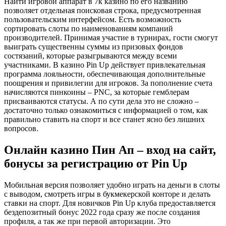
Найти игровой аппарат в 7к казино по его названию
позволяет отдельная поисковая строка, предусмотренная
пользовательским интерфейсом. Есть возможность
сортировать слоты по наименованиям компаний
производителей. Принимая участие в турнирах, гости смогут
выиграть существенны суммы из призовых фондов
состязаний, которые разыгрываются между всеми
участниками. В казино Pin Up действует привлекательная
программа лояльности, обеспечивающая дополнительные
поощрения и привилегии для игроков. За пополнение счета
начисляются пинкоины – PNC, за которые гемблерам
присваиваются статусы. А по сути дела это не сложно –
достаточно только ознакомиться с информацией о том, как
правильно ставить на спорт и все станет ясно без лишних
вопросов.
Онлайн казино Пин Ап – вход на сайт,
бонусы за регистрацию от Pin Up
Мобильная версия позволяет удобно играть на деньги в слоты
с выводом, смотреть игры в букмекерской конторе и делать
ставки на спорт. Для новичков Pin Up клуба предоставляется
бездепозитный бонус 2022 года сразу же после создания
профиля, а так же при первой авторизации. Это