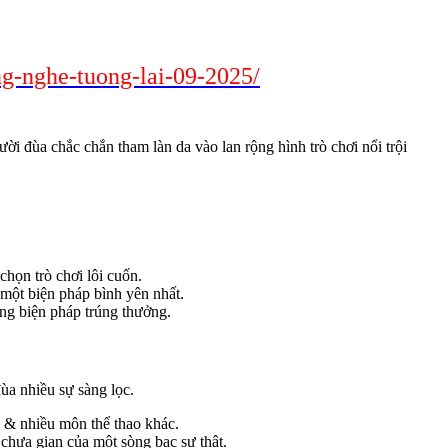
ng-nghe-tuong-lai-09-2025/
gười đùa chắc chắn tham làn da vào lan rộng hình trò chơi nổi trội
chọn trò chơi lôi cuốn.
 một biện pháp bình yên nhất.
ng biện pháp trúng thưởng.
ùa nhiều sự sàng lọc.
 & nhiều môn thể thao khác.
 chưa gian của một sòng bạc sự thật.