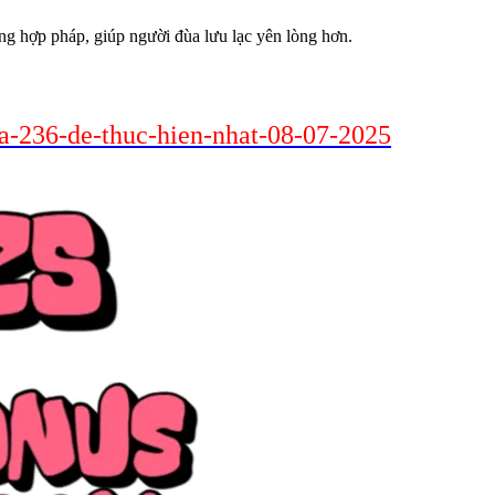
ng hợp pháp, giúp người đùa lưu lạc yên lòng hơn.
da-236-de-thuc-hien-nhat-08-07-2025