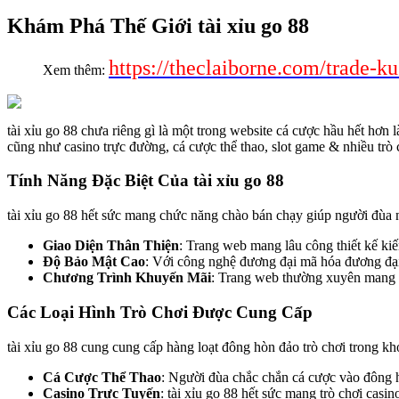
Khám Phá Thế Giới tài xỉu go 88
https://theclaiborne.com/trade-
Xem thêm:
tài xỉu go 88 chưa riêng gì là một trong website cá cược hầu hết hơn l
cũng như casino trực đường, cá cược thể thao, slot game & nhiều trò 
Tính Năng Đặc Biệt Của tài xỉu go 88
tài xỉu go 88 hết sức mang chức năng chào bán chạy giúp người đùa 
Giao Diện Thân Thiện
: Trang web mang lâu công thiết kế kiế
Độ Bảo Mật Cao
: Với công nghệ đương đại mã hóa đương đại,
Chương Trình Khuyến Mãi
: Trang web thường xuyên mang đ
Các Loại Hình Trò Chơi Được Cung Cấp
tài xỉu go 88 cung cung cấp hàng loạt đông hòn đảo trò chơi trong kh
Cá Cược Thể Thao
: Người đùa chắc chắn cá cược vào đông h
Casino Trực Tuyến
: tài xỉu go 88 hết sức mang trò chơi casi