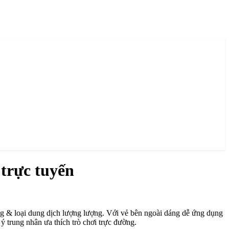
 trực tuyến
sang & loại dung dịch lượng lượng. Với vẻ bên ngoài dáng dễ ứng dụng
ý trung nhân ưa thích trò chơi trực đường.