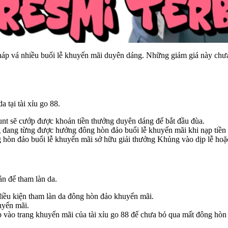
p vá nhiều buổi lễ khuyến mãi duyên dáng. Những giảm giá này chưa ri
tại tài xỉu go 88.
unt sẽ cướp được khoản tiền thưởng duyên dáng để bắt đầu đùa.
đang từng được hưởng đông hòn đảo buổi lễ khuyến mãi khi nạp tiền 
ông hòn đảo buổi lễ khuyến mãi sở hữu giải thưởng Khủng vào dịp lễ ho
ản để tham làn da.
 điều kiện tham làn da đông hòn đảo khuyến mãi.
uyến mãi.
 vào trang khuyến mãi của tài xỉu go 88 để chưa bỏ qua mất đông hòn