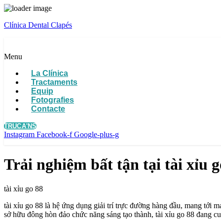
Clínica Dental Clapés
Menu
La Clínica
Tractaments
Equip
Fotografies
Contacte
TRUCA'NS
Instagram
Facebook-f
Google-plus-g
Trải nghiệm bất tận tại tài xỉu 
tài xỉu go 88
tài xỉu go 88 là hệ ứng dụng giải trí trực đường hàng đầu, mang tới 
sở hữu đông hòn đảo chức năng sáng tạo thành, tài xỉu go 88 đang cu