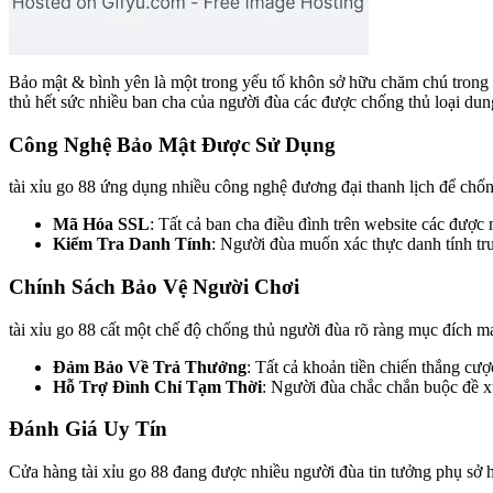
Bảo mật & bình yên là một trong yếu tố khôn sở hữu chăm chú trong
thủ hết sức nhiều ban cha của người đùa các được chống thủ loại dun
Công Nghệ Bảo Mật Được Sử Dụng
tài xỉu go 88 ứng dụng nhiều công nghệ đương đại thanh lịch để chốn
Mã Hóa SSL
: Tất cả ban cha điều đình trên website các đượ
Kiểm Tra Danh Tính
: Người đùa muốn xác thực danh tính trư
Chính Sách Bảo Vệ Người Chơi
tài xỉu go 88 cất một chế độ chống thủ người đùa rõ ràng mục đích m
Đảm Bảo Về Trả Thưởng
: Tất cả khoản tiền chiến thắng c
Hỗ Trợ Đình Chỉ Tạm Thời
: Người đùa chắc chắn buộc đề xuấ
Đánh Giá Uy Tín
Cửa hàng tài xỉu go 88 đang được nhiều người đùa tin tưởng phụ sở hữ