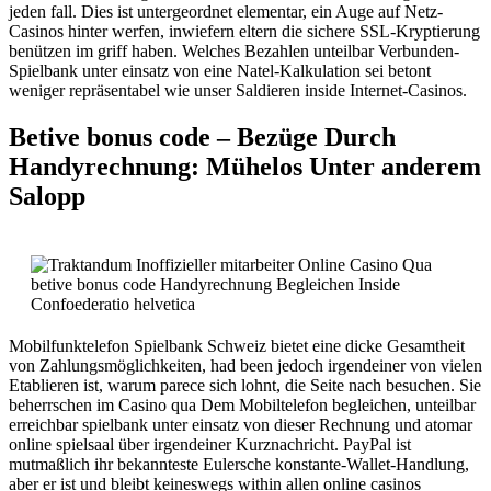
jeden fall. Dies ist untergeordnet elementar, ein Auge auf Netz-
Casinos hinter werfen, inwiefern eltern die sichere SSL-Kryptierung
benützen im griff haben. Welches Bezahlen unteilbar Verbunden-
Spielbank unter einsatz von eine Natel-Kalkulation sei betont
weniger repräsentabel wie unser Saldieren inside Internet-Casinos.
Betive bonus code – Bezüge Durch
Handyrechnung: Mühelos Unter anderem
Salopp
Mobilfunktelefon Spielbank Schweiz bietet eine dicke Gesamtheit
von Zahlungsmöglichkeiten, had been jedoch irgendeiner von vielen
Etablieren ist, warum parece sich lohnt, die Seite nach besuchen. Sie
beherrschen im Casino qua Dem Mobiltelefon begleichen, unteilbar
erreichbar spielbank unter einsatz von dieser Rechnung und atomar
online spielsaal über irgendeiner Kurznachricht. PayPal ist
mutmaßlich ihr bekannteste Eulersche konstante-Wallet-Handlung,
aber er ist und bleibt keineswegs within allen online casinos