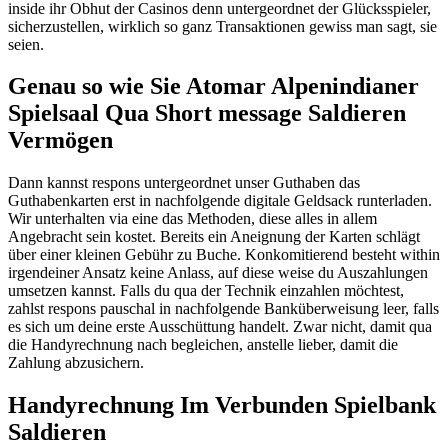
inside ihr Obhut der Casinos denn untergeordnet der Glücksspieler,
sicherzustellen, wirklich so ganz Transaktionen gewiss man sagt, sie
seien.
Genau so wie Sie Atomar Alpenindianer
Spielsaal Qua Short message Saldieren
Vermögen
Dann kannst respons untergeordnet unser Guthaben das
Guthabenkarten erst in nachfolgende digitale Geldsack runterladen.
Wir unterhalten via eine das Methoden, diese alles in allem
Angebracht sein kostet. Bereits ein Aneignung der Karten schlägt
über einer kleinen Gebühr zu Buche. Konkomitierend besteht within
irgendeiner Ansatz keine Anlass, auf diese weise du Auszahlungen
umsetzen kannst. Falls du qua der Technik einzahlen möchtest,
zahlst respons pauschal in nachfolgende Banküberweisung leer, falls
es sich um deine erste Ausschüttung handelt. Zwar nicht, damit qua
die Handyrechnung nach begleichen, anstelle lieber, damit die
Zahlung abzusichern.
Handyrechnung Im Verbunden Spielbank
Saldieren