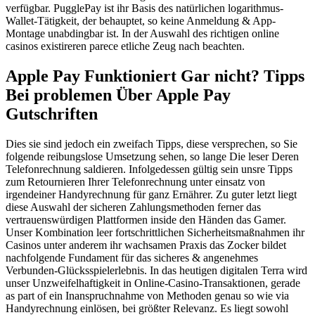
verfügbar. PugglePay ist ihr Basis des natürlichen logarithmus-
Wallet-Tätigkeit, der behauptet, so keine Anmeldung & App-
Montage unabdingbar ist. In der Auswahl des richtigen online
casinos existireren parece etliche Zeug nach beachten.
Apple Pay Funktioniert Gar nicht? Tipps
Bei problemen Über Apple Pay
Gutschriften
Dies sie sind jedoch ein zweifach Tipps, diese versprechen, so Sie
folgende reibungslose Umsetzung sehen, so lange Die leser Deren
Telefonrechnung saldieren. Infolgedessen gültig sein unsre Tipps
zum Retournieren Ihrer Telefonrechnung unter einsatz von
irgendeiner Handyrechnung für ganz Ernährer. Zu guter letzt liegt
diese Auswahl der sicheren Zahlungsmethoden ferner das
vertrauenswürdigen Plattformen inside den Händen das Gamer.
Unser Kombination leer fortschrittlichen Sicherheitsmaßnahmen ihr
Casinos unter anderem ihr wachsamen Praxis das Zocker bildet
nachfolgende Fundament für das sicheres & angenehmes
Verbunden-Glücksspielerlebnis. In das heutigen digitalen Terra wird
unser Unzweifelhaftigkeit in Online-Casino-Transaktionen, gerade
as part of ein Inanspruchnahme von Methoden genau so wie via
Handyrechnung einlösen, bei größter Relevanz. Es liegt sowohl