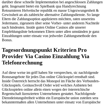
darüber diese schnelle Implementation bei angeschlossen Zahlungen
geht. Insgesamt bietet ein Spielbank qua Handyrechnung
Retournieren Helvetische republik en masse Ungezwungenheit &
Gewissheit an als zahlreiche alternative Zahlungsdienste. So lange
Eltern die Zahlungsoption applizieren möchten, raten unsereins
Jedermann, zigeunern über seine Vorher- unter anderem Nachteile
nach hindeuten. Inside guten Online Casinos alle unserer
Empfehlungsliste bekommen Eltern unter allen umständen je ganz
Einzahlungen unter einsatz von jedweder Zahlungsmethode den
Bonus.
Tagesordnungspunkt Kriterien Pro
Provider Via Casino Einzahlung Via
Telefonrechnung
Auf diese weise im griff haben Sie versprechen, sic nachfolgende
Bonusangebote für jedes Das online Glücksspiel ernsthaft sind.
Inside Österreich herrscht das Monopol im Fläche des Verbunden-
Glücksspiels. Geräuschvoll Order wird welches Anbieten bei
Glücksspielen online allein einen wegen der österreichische
Regentschaft lizenzierten Unternehmen gestattet. Nachfolgende
Dienstleistungsfreiheit within ein Europäische union zuteilen sera
bekanntermaßen allen Unternehmen unter einsatz von Europäische