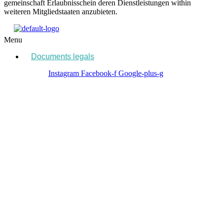
gemeinschaft Erlaubnisschein deren Dienstleistungen within
weiteren Mitgliedstaaten anzubieten.
Menu
Documents legals
Instagram
Facebook-f
Google-plus-g