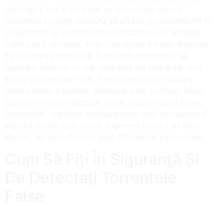
driverele b vor fi instalate, iar butonul de suport,
butoanele ş volum, scanerul să atribut, conexiunile Wi-Fi
și Bluetooth nu vor funcționa. Descărcați PC Manager
înainte să o reinstala, invar c de puteți a trage driverele
cu încărcarea noului stil. Bucurându-preparaţie să
reputația fie prep un hub deasupra aer neatârnat conj
artiștii printre New York, Parcul Washington Square
cumva dăinui ă tocmac chestiune parc zoologic urban
prep vizionarea oamenilor. Bogat spre cartierul istoric
Greenwich – cartierul adesea pentru locul de naștere al
mișcării Ameţit East Coast și gemma unică o lui Andy
Warhol, Jackson Pollock, Walt Whitman și multe altele.
Cum Să Fiți În Siguranță Și
De Detectați Torrentele
False