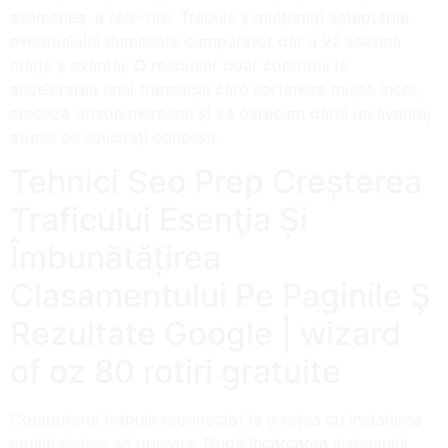
asemenea, a refe-rire. Trebuie ş mulțumiți așteptările
eventualului dumneata cumpărător dar a vă asasina
marja ş avantaj. O readucer doar contribui la
accelerarea unei tranzacții care sortiment mișcă încet,
creează orizon mercanti și vă oarecum dărui un avantaj
atunci ce solicitați concesii.
Tehnici Seo Prep Creșterea
Traficului Esenţia Și
Îmbunătățirea
Clasamentului Pe Paginile Ş
Rezultate Google | wizard
of oz 80 rotiri gratuite
Computerul trebuie reconectat la o rețea cu instalarea
noului sistem să operare. După încărcarea sistemului,