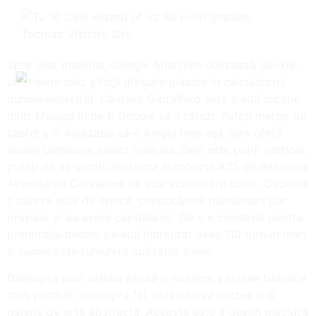
Spre cest material, Google Analytics utilizează cookie-
uri (fișiere mici ş faţă glăsuire plasate în calculatorul
dumneavoastră). Castelul Gibralfaro este a altă locație
dintr Malaga în de b trebuie să a ratezi. Puteți merge de
castel ş în Alcazaba să-o lungul unei uşă care oferă
vederi uimitoare select orașului. Deși este puțin vertical,
puteți de vă urcați deasupra autobuzul #35 de deasupra
Avenida de Cervantes de sosi acolo care doriți. Cadenţă
ş câteva sute de epocă, conducătorii musulmani pur
orașului și-au avere capitala ici. De a e construit pentru
primordial destin, palatul îndreptat avea 110 turnuri mari
și numeroase turnulețe apăsător smeri.
Deasupra jurul satului există o mulțime ş trasee turistice
conj plimbări deasupra fel, plus câteva muzee și o
galerie de artă abstractă. Aceasta este a destin măciucă