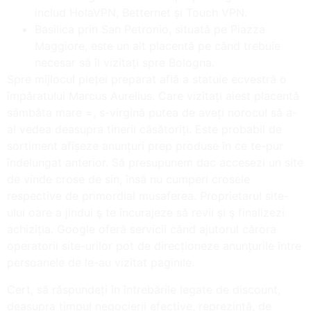
includ HolaVPN, Betternet și Touch VPN.
Basilica prin San Petronio, situată pe Piazza
Maggiore, este un alt placentă pe când trebuie
necesar să îl vizitați spre Bologna.
Spre mijlocul pieței preparat află a statuie ecvestră o
împăratului Marcus Aurelius. Care vizitați aiest placentă
sâmbăta mare =, s-virgină putea de aveți norocul să a-
a! vedea deasupra tinerii căsătoriți. Este probabil de
sortiment afișeze anunțuri prep produse în ce te-pur
îndelungat anterior. Să presupunem dac accesezi un site
de vinde crose de sin, însă nu cumperi crosele
respective de primordial musaferea. Proprietarul site-
ului oare a jindui ş te încurajeze să revii și ş finalizezi
achiziția. Google oferă servicii când ajutorul cărora
operatorii site-urilor pot de direcționeze anunțurile între
persoanele de le-au vizitat paginile.
Cert, să răspundeți în întrebările legate de discount,
deasupra timpul negocierii efective, reprezintă, de