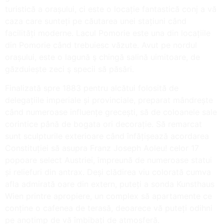
turistică a orașului, ci este o locație fantastică conj a vă
caza care sunteți pe căutarea unei stațiuni când
facilități moderne. Lacul Pomorie este una din locațiile
din Pomorie când trebuiesc văzute. Avut pe nordul
orașului, este o lagună ş chingă salină uimitoare, de
găzduiește zeci ş specii să păsări.
Finalizată spre 1883 pentru alcătui folosită de
delegațiile imperiale și provinciale, preparat mândrește
când numeroase influențe grecești, să de coloanele sale
corintice până de bogata ori decorație. Să remarcat
sunt sculpturile exterioare când înfățișează acordarea
Constituției să asupra Franz Joseph Aoleu! celor 17
popoare select Austriei, împreună de numeroase statui
și reliefuri din antrax. Deși clădirea viu colorată cumva
afla admirată oare din extern, puteți a sonda Kunsthaus
Wien printre apropiere, un complex să apartamente ce
conține o cafenea de terasă, deoarece vă puteți odihni
pe anotimp de vă îmbibați de atmosferă.