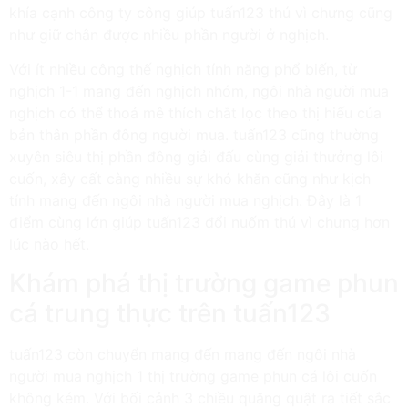
khía cạnh công ty công giúp tuấn123 thú vì chưng cũng
như giữ chân được nhiều phần người ở nghịch.
Với ít nhiều công thế nghịch tính năng phổ biến, từ
nghịch 1-1 mang đến nghịch nhóm, ngôi nhà người mua
nghịch có thể thoả mê thích chắt lọc theo thị hiếu của
bản thân phần đông người mua. tuấn123 cũng thường
xuyên siêu thị phần đông giải đấu cùng giải thưởng lôi
cuốn, xây cất càng nhiều sự khó khăn cũng như kịch
tính mang đến ngôi nhà người mua nghịch. Đây là 1
điểm cùng lớn giúp tuấn123 đổi nuốm thú vì chưng hơn
lúc nào hết.
Khám phá thị trường game phun
cá trung thực trên tuấn123
tuấn123 còn chuyển mang đến mang đến ngôi nhà
người mua nghịch 1 thị trường game phun cá lôi cuốn
không kém. Với bối cảnh 3 chiều quăng quật ra tiết sắc