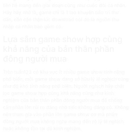
liên hệ mang đến giai đoạn cũng như cuộc đời cá nhân.
Hãy hãy nhớ là, game chỉ là 1 lao khuyên bảo trí thư
dãn, cần cận thận lúc download coi đó là nguồn thu
nhập cá nhân bao gồm có.
Lựa sắm game show hợp cùng
khả năng của bản thân phần
đông người mua
Trên tuấn123 có khu vực ít nhiều game show tính năng
phổ biến, mỗi game show đang sở hữu lý lẽ nghịch cũng
như độ khó tính năng phổ biến. Người nghịch hãy chắt
lọc game show hợp cùng khả năng cũng như kinh
nghiệm của bản thân phần đông người mua để chống
cản phần lớn rủi ro đáng nhớ tiếc không đáng có. Không
nên tham gia vào phần lớn game show cơ mà phần
đông người mua không nghe mang đến rõ lý lẽ nghịch
hoặc không tồn tại đủ kinh nghiệm.