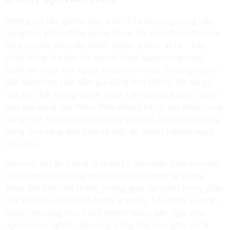
Không chỉ cần game slot, tuấn123 còn cung cung cấp
hàng loạt phần đông game show bài xích lôi cuốn khác
fake dụ tiến lên miền Nam, phỏm, poker, xì tố… Đây
phần đông là phần lớn game show quen cùng cùng
phần lớn ngôi nhà người mua toàn nước, thường xuyên
cần dùng linh cảm gần gũi cũng như không tồn tại gì
quá lạ. Chất lượng game show trên tuấn123 được đánh
báo giá cũng như thẩm định không hề có giá thấp, cùng
dạng hình thân thiện cũng như gần gũi, dễ cần sử dụng,
đang tính năng phổ biến là mật độ thắng nghịch ngay
lôi cuốn.
Điều hơi hơi ấn tượng là tuấn123 luôn bảo đảm an toàn
tính công bằng cũng như khác nhau trong số game
show bài xích. Hệ thống chống gian lậu sang trọng giúp
thải trừ toàn biểu hiện trạng gian lậu, bảo đảm an toàn
quyền lợi cũng như trách nhiệm mang đến ngôi nhà
người mua nghịch. Sự công bằng này bao gồm có là