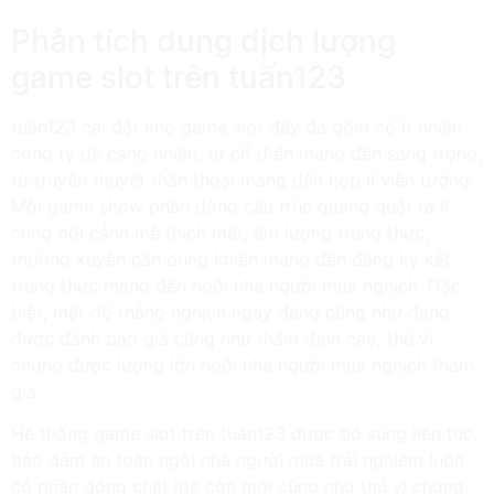
Phân tích dung dịch lượng
game slot trên tuấn123
tuấn123 cài đặt kho game slot đẩy đà gồm có ít nhiều
công ty đề càng nhiều, từ cổ điển mang đến sang trọng,
từ truyền thuyết thần thoại mang đến hợp lí viễn tưởng.
Mỗi game show phần đông cấu trúc quăng quật ra li
cùng bối cảnh mê thích mắt, âm lượng trung thực,
thường xuyên cần dùng khiến mang đến đăng ký kết
trung thực mang đến ngôi nhà người mua nghịch. Đặc
biệt, mật độ thắng nghịch ngay đang cũng như đang
được đánh báo giá cũng như thẩm định cao, thú vì
chưng được lượng lớn ngôi nhà người mua nghịch tham
gia.
Hệ thống game slot trên tuấn123 được bổ sung liên tục,
bảo đảm an toàn ngôi nhà người mua trải nghiệm luôn
có phần đông chắt lọc còn mới cũng như thú vì chưng.