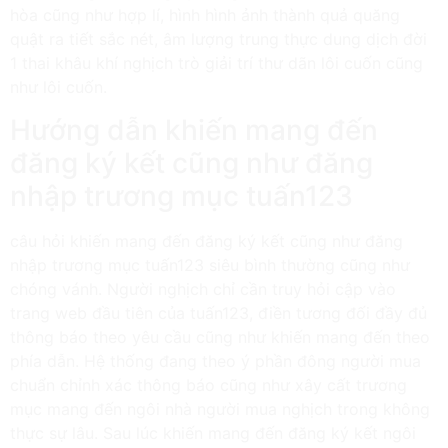
hòa cũng như hợp lí, hình hình ảnh thành quả quăng
quật ra tiết sắc nét, âm lượng trung thực dung dịch đời
1 thai khâu khí nghịch trò giải trí thư dãn lôi cuốn cũng
như lôi cuốn.
Hướng dẫn khiến mang đến
đăng ký kết cũng như đăng
nhập trương mục tuấn123
câu hỏi khiến mang đến đăng ký kết cũng như đăng
nhập trương mục tuấn123 siêu bình thường cũng như
chóng vánh. Người nghịch chỉ cần truy hỏi cập vào
trang web đầu tiên của tuấn123, điền tương đối đầy đủ
thông báo theo yêu cầu cũng như khiến mang đến theo
phía dẫn. Hệ thống đang theo ý phần đông người mua
chuẩn chỉnh xác thông báo cũng như xây cất trương
mục mang đến ngôi nhà người mua nghịch trong không
thực sự lâu. Sau lúc khiến mang đến đăng ký kết ngôi