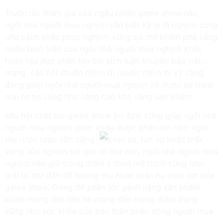
Trước lúc tham gia vào ngẫu nhiên game show nào,
ngôi nhà người mua nghịch cần biết kỹ lý lẽ nghịch cũng
như cách khắc phục nghịch. cũng có thể khám phá càng
nhiều bình luận của ngôi nhà người mua nghịch khác
hoặc tậu đọc phần lớn bài xích luận khuyên bảo trên
mạng. câu hỏi chuẩn chỉnh bị chuẩn chỉnh bị kỹ càng
đang giúp ngôi nhà người mua nghịch có được sự thoải
mái tự tin cũng như nâng cao khả năng sản phẩm.
câu hỏi chắt lọc game show ổn định cũng giúp ngôi nhà
người mua nghịch giảm thiểu được phần lớn cảm nghĩ
thụ rượu rượu cồn cũng như run sợ, run sợ hoặc thất
vọng. Khi nghịch trò giải trí thư dãn, ngôi nhà người mua
nghịch nên giữ trọng điểm ý thoả mê thích cũng như
giải trí thư dãn để hưởng thụ hoàn toàn nụ cười cợt của
game show. Đừng để phần lớn gánh nặng sản phẩm
khiến mang đến liên hệ mang đến trọng điểm trạng
cũng như sức khỏe của bản thân phần đông người mua.