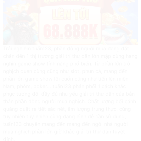
Trải nghiệm tuấn123, phần đông người mua đang đặt
chân đến 1 thị trường giải trí thư dãn lớn mập cùng hàng
nghìn game show tính năng phổ biến. Từ phần lớn trò
nghịch quen cùng cũng như slot, phun cá, mang đến
phần lớn game show lôi cuốn cũng như tiến lên miền
Nam, phỏm, poker… tuấn123 phân phối 1 cách khắc
phục tương đối đầy đủ nhu yếu giải trí thư dãn của bản
thân phần đông người mua nghịch. Chất lượng bối cảnh
quăng quật ra tiết sắc nét, âm lượng trung thực, cùng
tuy nhiên tuy nhiên cùng dạng hình dễ cần sử dụng,
tuấn123 chuyển mang đến mang đến ngôi nhà người
mua nghịch phần lớn giờ khắc giải trí thư dãn tuyệt
đỉnh.