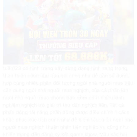
tuấn123 có hình trạng xây dừng dạng hình sang trọng,
thân thiện cũng như gần gũi cũng như dễ cần sử dụng,
hợp cùng nhiều phần đối tượng ngôi nhà người mua tiêu
cần dùng ngôi nhà người mua nghịch, của cả phần lớn
ngôi nhà người mua không bao gồm có ít nhiều kinh
nghiệm nghịch trò giải trí thư dãn nghịch liền. Tất cả
phần đông tài năng phần đông được điều chỉnh 1 cách
khắc phục xúc tích cũng như dễ kiếm tậu, giúp ngôi nhà
người mua nghịch thuận nhân tiện nghiệp vụ cũng như
khiến mang đến đăng ký kết game show. Màu sắc hài