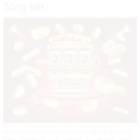
Tổng kết
tuấn123 là 1 nền tảng giải trí thư dãn nghịch liền càng
nhiều cũng như lôi cuốn, cùng kho full thể dòng, dạng