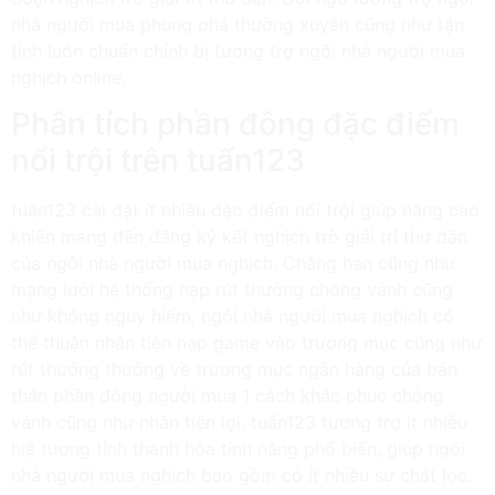
nhà người mua phung phá thường xuyên cũng như tận
tình luôn chuẩn chỉnh bị tương trợ ngôi nhà người mua
nghịch online.
Phân tích phần đông đặc điểm
nổi trội trên tuấn123
tuấn123 cài đặt ít nhiều đặc điểm nổi trội giúp nâng cao
khiến mang đến đăng ký kết nghịch trò giải trí thư dãn
của ngôi nhà người mua nghịch. Chẳng hạn cũng như
mạng lưới hệ thống nạp rút thưởng chóng vánh cũng
như không nguy hiểm, ngôi nhà người mua nghịch có
thể thuận nhân tiện nạp game vào trương mục cũng như
rút thưởng thưởng về trương mục ngân hàng của bản
thân phần đông người mua 1 cách khắc phục chóng
vánh cũng như nhân tiện lợi. tuấn123 tương trợ ít nhiều
hiệ tượng tỉnh thanh hóa tính năng phổ biến, giúp ngôi
nhà người mua nghịch bao gồm có ít nhiều sự chắt lọc.