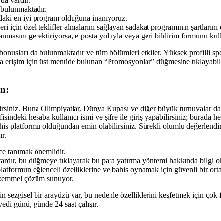
da vardır.
 bulunmaktadır.
daki en iyi program olduğuna inanıyoruz.
kleri için özel teklifler almalarını sağlayan sadakat programının şartları
lanmasını gerektiriyorsa, e-posta yoluyla veya geri bildirim formunu kul
onusları da bulunmaktadır ve tüm bölümleri etkiler. Yüksek profilli spor
ara erişim için üst menüde bulunan “Promosyonlar” düğmesine tıklayabili
ın:
lirsiniz. Buna Olimpiyatlar, Dünya Kupası ve diğer büyük turnuvalar dahild
sindeki hesaba kullanıcı ismi ve şifre ile giriş yapabilirsiniz; burada he
 bahis platformu olduğundan emin olabilirsiniz. Sürekli olumlu değerlend
ır.
ce tanımak önemlidir.
rdır, bu düğmeye tıklayarak bu para yatırma yöntemi hakkında bilgi ok
atformun eğlenceli özelliklerine ve bahis oynamak için güvenli bir orta
mükemmel çözüm sunuyor.
tenin sezgisel bir arayüzü var, bu nedenle özelliklerini keşfetmek için 
edi günü, günde 24 saat çalışır.