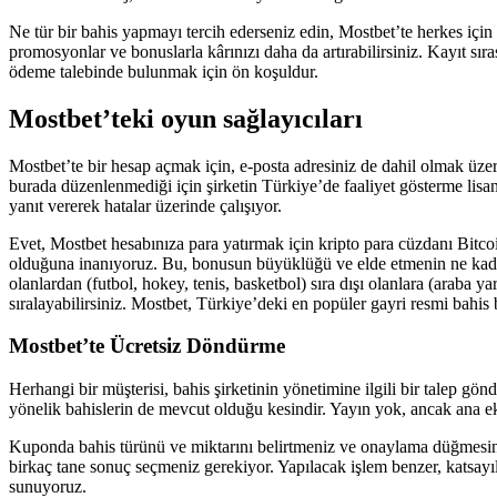
Ne tür bir bahis yapmayı tercih ederseniz edin, Mostbet’te herkes için b
promosyonlar ve bonuslarla kârınızı daha da artırabilirsiniz. Kayıt sı
ödeme talebinde bulunmak için ön koşuldur.
Mostbet’teki oyun sağlayıcıları
Mostbet’te bir hesap açmak için, e-posta adresiniz de dahil olmak üzere
burada düzenlenmediği için şirketin Türkiye’de faaliyet gösterme lisan
yanıt vererek hatalar üzerinde çalışıyor.
Evet, Mostbet hesabınıza para yatırmak için kripto para cüzdanı Bitc
olduğuna inanıyoruz. Bu, bonusun büyüklüğü ve elde etmenin ne kadar k
olanlardan (futbol, hokey, tenis, basketbol) sıra dışı olanlara (araba yar
sıralayabilirsiniz. Mostbet, Türkiye’deki en popüler gayri resmi bahis 
Mostbet’te Ücretsiz Döndürme
Herhangi bir müşterisi, bahis şirketinin yönetimine ilgili bir talep gön
yönelik bahislerin de mevcut olduğu kesindir. Yayın yok, ancak ana ekr
Kuponda bahis türünü ve miktarını belirtmeniz ve onaylama düğmesine b
birkaç tane sonuç seçmeniz gerekiyor. Yapılacak işlem benzer, katsayıl
sunuyoruz.