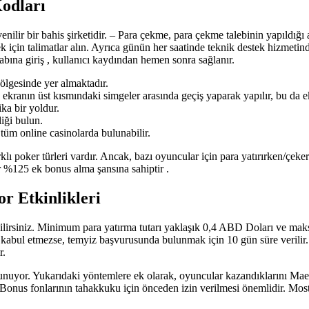
odları
lir bir bahis şirketidir. – Para çekme, para çekme talebinin yapıldığı a
 için talimatlar alın. Ayrıca günün her saatinde teknik destek hizmet
sabına giriş , kullanıcı kaydından hemen sonra sağlanır.
bölgesinde yer almaktadır.
 ekranın üst kısmındaki simgeler arasında geçiş yaparak yapılır, bu da 
ka bir yoldur.
liği bulun.
tüm online casinolarda bulunabilir.
 poker türleri vardır. Ancak, bazı oyuncular için para yatırırken/çek
 %125 ek bonus alma şansına sahiptir .
r Etkinlikleri
abilirsiniz. Minimum para yatırma tutarı yaklaşık 0,4 ABD Doları ve m
kabul etmezse, temyiz başvurusunda bulunmak için 10 gün süre verilir. 
r.
sunuyor. Yukarıdaki yöntemlere ek olarak, oyuncular kazandıklarını Ma
onus fonlarının tahakkuku için önceden izin verilmesi önemlidir. Mostbet