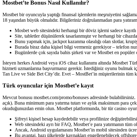
Mostbet’te Bonus Nasıl Kullanılır?
Mostbet bir oyuncuyla yaptığı finansal işlemlerin meşruiyetini sağla
18 yaşından büyük olmalıdır. Bilgileriniz doğrulanmadan para yatıra
Mosbet web sitesindeki herhangi bir döviz işlemi sadece kayıtlı 
Site, tabletler düşünülerek tasarlanmıştır ve herhangi bir cihaz
Bunu yapmak için, jackpot kazanma olasılığı olan slotlar, krupi
Burada biraz daha kişisel bilgi vermeniz gerekiyor – telefon num
Bugünlerde çok sayıda bahis şirketi var ve Mostbet en popüler o
İsteyen herkes Android veya iOS cihaz kullanımı altında Mostbet Türkiy
hizmeti uzmanlarına başvurmanız gerekir. İstediğiniz oyunu bulmak içi
Tan Live ve Side Bet City’dir. Evet – MostBet’in müşterilerinin tüm kişise
Türk oyuncular için Mostbet’e kayıt
Mevcut bonusu mostbet.com/promo/bonuses adresinde bulabilirsiniz. Sad
açık). Buna minimum para yatırma tutarı ve aylık maksimum para çekme 
okuduğunuzdan emin olun. Mostbet platformunda, bir tür casino oyunu 
Şifreyi kişisel hesap kaydedebilir veya profilinize değiştirebilirs
Web sitesindeki ayrı bir FAQ, Mostbet’e para yatırmanın tüm ola
Ancak, Android uygulamasını Mostbet’in mobil sitesinden ücretsiz
Bu avantaj, bazı ülkelerde kaynakları engellenebilecek offshore 