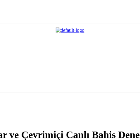
ar ve Çevrimiçi Canlı Bahis Den