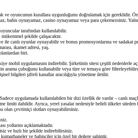
mak ve oyuncunun kurallara uygunluğunu doğrulamak için gereklidir. Örn
maz, bahis oynayamaz, casino oynayamaz veya para çekemezsiniz. Yalnız
oyuncular tarafından kullanılabilir.
da mükemmel şekilde çalışacaktır.
ye ile canlı oyunlar oynayabilir ve bonus promosyonlarına ve sadakat pro
arası, ikamet adresi, yaş.
lanlardan biri.
e mobil uygulamasını indirebilir. Şirketinin sitesi çeşitli nedenlerle 
n arama çubuğunu kullanabilir veya türe ve temaya göre filtreleyebilir
l bilgileri şifreli kanallar aracılığıyla yönetime iletilir.
ece uygulamada kullanılabilen bir dizi özellik de vardır – canlı maçlar
limiti dahildir. Ayrıca, yerel yasalar nedeniyle belirli ülkeler sitede
olan çevrimiçi slotları oynayabilirsiniz.
iniz.
sı yollarını açıklamaktadır.
 ve hızlı bir şekilde indirebilirsiniz.
kumarhaneler ve bahisçiler için özel bir değere sahiptir.