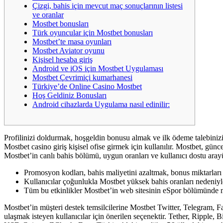
Çizgi, bahis için mevcut maç sonuçlarının listesi
ve oranlar
Mostbet bonusları
Türk oyuncular için Mostbet bonusları
Mostbet’te masa oyunları
Mostbet Aviator oyunu
Kişisel hesaba giriş
Android ve iOS için Mostbet Uygulaması
Mostbet Çevrimiçi kumarhanesi
Türkiye’de Online Casino Mostbet
Hoş Geldiniz Bonusları
Android cihazlarda Uygulama nasıl edinilir:
Profilinizi doldurmak, hoşgeldin bonusu almak ve ilk ödeme talebinizi 
Mostbet casino giriş kişisel ofise girmek için kullanılır. Mostbet, gün
Mostbet’in canlı bahis bölümü, uygun oranları ve kullanıcı dostu arayü
Promosyon kodları, bahis maliyetini azaltmak, bonus miktarları 
Kullanıcılar çoğunlukla Mostbet yüksek bahis oranları nedeniyle 
Tüm bu etkinlikler Mostbet’in web sitesinin eSpor bölümünde 
Mostbet’in müşteri destek temsilcilerine Mostbet Twitter, Telegram, F
ulaşmak isteyen kullanıcılar için önerilen seçenektir. Tether, Ri