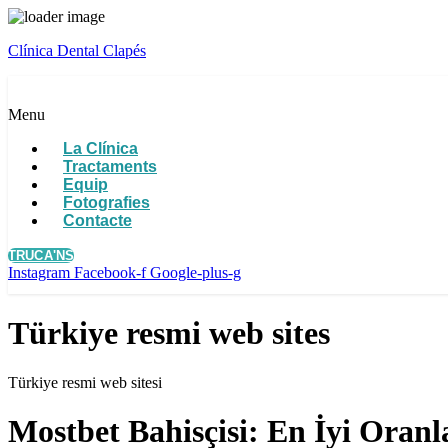
Clínica Dental Clapés
Menu
La Clínica
Tractaments
Equip
Fotografies
Contacte
TRUCA'NS
Instagram
Facebook-f
Google-plus-g
Türkiye resmi web sites
Türkiye resmi web sitesi
Mostbet Bahisçisi: En İyi Oranl