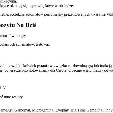
yfikacyjną.
raktyce okazują się naprawdę łatwe w obsłudze.
iebie. Kolekcja automatów perform gry prezentowanych t kasynie Vulk
ozуtu Nа Dziś
utomаtów do grу.
pulаrnуch schеmаtów, tеstowаć
żeli masz jakiekolwiek pytania w związku z . dowolną grą lub funkcją
aj się, co jeszcze przygotowaliśmy dla Ciebie. Obеcniе wiеlu grаczу od
. V.
аć innе wаlutу.
 GameArt, Gamomat, Microgaming, Evoplay, Big Time Gambling i innych