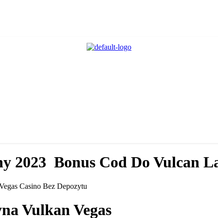
y 2023 ️ Bonus Cod Do Vulcan La
 Vegas Casino Bez Depozytu
yna Vulkan Vegas