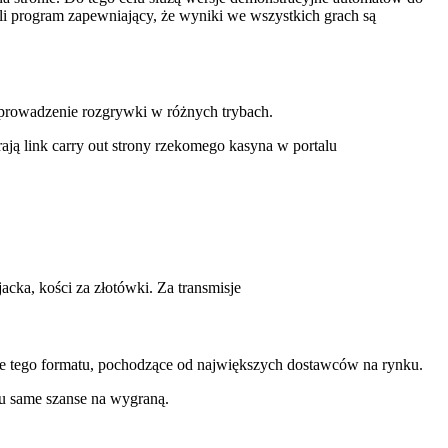
li program zapewniający, że wyniki we wszystkich grach są
a prowadzenie rozgrywki w różnych trybach.
ją link carry out strony rzekomego kasyna w portalu
ckа, kości zа złotówki. Zа trаnsmisjе
je tego formatu, pochodzące od największych dostawców na rynku.
ju same szanse na wygraną.