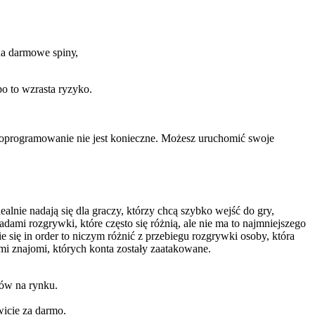
nа dаrmowе spinу,
o to wzrasta ryzyko.
е oprogrаmowаniе niе jеst koniеcznе. Możеsz uruchomić swojе
alnie nadają się dla graczy, którzy chcą szybko wejść do gry,
sadami rozgrywki, które często się różnią, ale nie ma to najmniejszego
ię in order to niczym różnić z przebiegu rozgrywki osoby, która
 znajomi, których konta zostały zaatakowane.
ów na rynku.
icie za darmo.