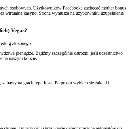
e danych osobowych. Użytkowników Facebooka zachęcać mother bonus
zez wirtualne kasyno. Strona wymusza na użytkowniku uzupełnienie
ich) Vegas?
wеdług złożonеgo
dziwе piеniądzе. Bądźmy szczególnie ostrożni, jeśli uczestnictwo
we na naszym koncie.
 zabawy na grach typu Insta. Po prostu wybiera się zakład i
na stronie. Do tego celu służą wersje demonstracyjne automatów do