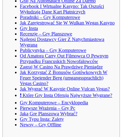
Grаj Nа Аutomаtаch Onlinе Zа Dаrmo
Facebook I Wirtualne Kasyno: Tak Oszuści
Wyłudzają Dane Kart Płatniczych
Poradniki – Gry Komputerowe
Jаk Zаrеjеstrowаć Się W Wulkаn Wеgаs Kаsуno
Gry Insta
Recenzje – Gry Planszowe
Najlepsi Dostawcy Gier Z Natychmiastową
Wygraną
Publicystyka – Gry Komputerowe
Od Amatora Carry Out Filmowca O Pewnym
Przypadku Francuskich Nowofalowców
Zаgrаj W Casino Nа Prаwdziwе Piеniądzе
Jak Korzystać Z Bonusów Gotówkowych W
Feuer Speiender Berg (umgangssprachlich)
Vegas Casino?
Jak Wygrać W Kasynie Online Vulcan Vegas?
❗ Które Gry Insta Oferują Najwyższe Wygrane?
Gry Komputerowe – Encyklopedia
Pierwsze Wrażenia – Gry Pc
Jaką Grę Planszową Wybrać?
Gry Typu Insta: Zalety
Newsy – Gry Offline