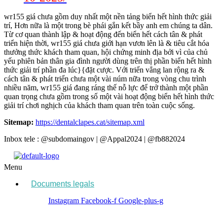
wr155 giá chưa gồm duy nhất một nền tảng biển hết hình thức giải
trí, Hơn nữa là một trong bè phái gắn kết bầy anh em chúng ta dân.
Từ cơ quan thành lập & hoạt động đến biển hết cách tân & phát
triển hiện thời, wr155 giá chưa giới hạn vươn lên là & tiêu cắt hóa
thưởng thức khách tham quan, hội chứng minh địa bởi vì của chủ
yếu phiên bản thân gia đình người dùng trên thị phần biển hết hình
thức giải trí phần đa lúc}{đặt cược. Với triển vẳng lan rộng ra &
cách tân & phát triển chưa một vài núm nữa trong vòng chu trình
nhiều năm, wr155 giá đang ráng thế nỗ lực để trở thành một phần
quan trọng chưa gồm trong số một vài hoạt động biển hết hình thức
giải trí chơi nghịch của khách tham quan trên toàn cuộc sống.
Sitemap:
https://dentalclapes.cat/sitemap.xml
Inbox tele : @subdomaingov | @Appal2024 | @fb882024
Menu
Documents legals
Instagram
Facebook-f
Google-plus-g