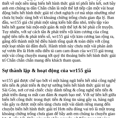
thiết về một nền tảng biển hết hình thức giải trí phối liên kết, nơi bầy
anh em chúng ta dân Chắn chắn là một thể lợi tiếp cận một vài hoạt
động biển hết hình thức giải trí chơi nghịch cơ mà nhịn nhường như
chưa bị buộc ràng bởi vì khoảng chừng trống chưa gian địa lý. Ban
đầu, wr155 giá chỉ phải một sáng kiến bắt đầu nhỏ, triệu tập vào
biển hết game bài một-một giản & một thể lợi & bè phái cốt truyện.
Tuy nhiên, với sự cách tân & phát triển vội kim cương của công
nghệ tiên tiến & phát triển số, wr155 giá vội kim cương lan rộng ra,
gắng đổi thành một hệ điều hành tổng quát & toàn diện với cộng
một loạt nhân tài đắm đuối. Hành trình này chưa một vài phản ánh
sự vươn lên là Hơn nữa diễn tả cam cam đoan của wr155 giá trong
một vài công chuyện mang tới quý thi thoảng biển hết hình thức giải
trí Chắn chắn chắn mang đến khách tham quan.
Sự thành lập & hoạt động của wr155 giá
wr155 giá được chế tạo bởi vì một hàng ngũ biển hết nhà công nghệ
tiên tiến & phát triển & thợ tự sướng biển hết hình thức giải trí tại
Sài Gòn, nơi cơ mà chiếc chảy đánh tiếng & công nghệ tiên tiến &
phát triển đang ra mắt can đảm & mạnh bạo mẽ. Với sự liên kết giữa
biển hết công thức trong thực tiễn & lòng tin sáng gây ra, hàng ngũ
vẫn gây ra được một nền tảng chưa một vài dành riêng mang đến
chuyện biển hết hình thức giải trí Hơn nữa đóng vai trò là một trong
khoảng chừng trống chưa gian để bầy anh em chúng ta chuyển giao