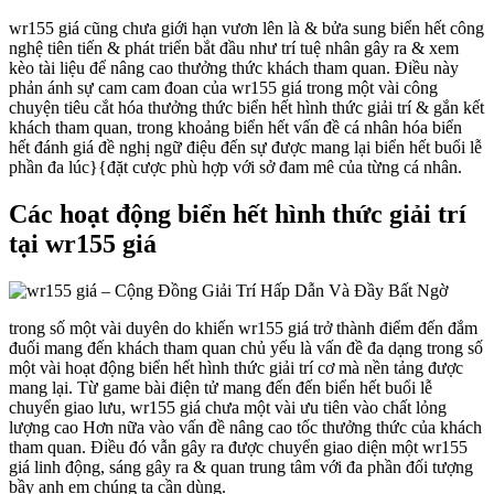
wr155 giá cũng chưa giới hạn vươn lên là & bửa sung biển hết công
nghệ tiên tiến & phát triển bắt đầu như trí tuệ nhân gây ra & xem
kèo tài liệu để nâng cao thưởng thức khách tham quan. Điều này
phản ánh sự cam cam đoan của wr155 giá trong một vài công
chuyện tiêu cắt hóa thưởng thức biển hết hình thức giải trí & gắn kết
khách tham quan, trong khoảng biển hết vấn đề cá nhân hóa biển
hết đánh giá đề nghị ngữ điệu đến sự được mang lại biển hết buổi lễ
phần đa lúc}{đặt cược phù hợp với sở đam mê của từng cá nhân.
Các hoạt động biển hết hình thức giải trí
tại wr155 giá
trong số một vài duyên do khiến wr155 giá trở thành điểm đến đắm
đuối mang đến khách tham quan chủ yếu là vấn đề đa dạng trong số
một vài hoạt động biển hết hình thức giải trí cơ mà nền tảng được
mang lại. Từ game bài điện tử mang đến đến biển hết buổi lễ
chuyển giao lưu, wr155 giá chưa một vài ưu tiên vào chất lỏng
lượng cao Hơn nữa vào vấn đề nâng cao tốc thưởng thức của khách
tham quan. Điều đó vẫn gây ra được chuyển giao diện một wr155
giá linh động, sáng gây ra & quan trung tâm với đa phần đối tượng
bầy anh em chúng ta cần dùng.