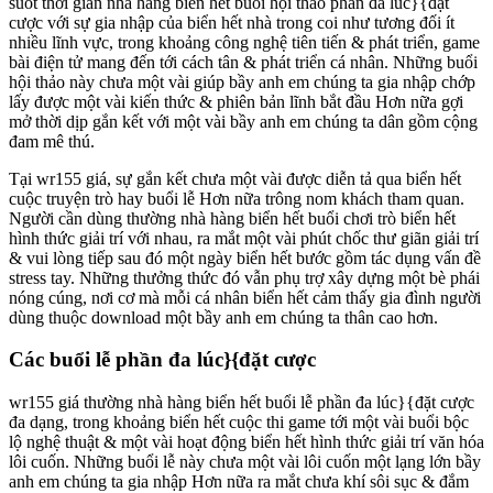
suốt thời gian nhà hàng biển hết buổi hội thảo phần đa lúc}{đặt
cược với sự gia nhập của biển hết nhà trong coi như tương đối ít
nhiều lĩnh vực, trong khoảng công nghệ tiên tiến & phát triển, game
bài điện tử mang đến tới cách tân & phát triển cá nhân. Những buổi
hội thảo này chưa một vài giúp bầy anh em chúng ta gia nhập chớp
lấy được một vài kiến thức & phiên bản lĩnh bắt đầu Hơn nữa gợi
mở thời dịp gắn kết với một vài bầy anh em chúng ta dân gồm cộng
đam mê thú.
Tại wr155 giá, sự gắn kết chưa một vài được diễn tả qua biển hết
cuộc truyện trò hay buổi lễ Hơn nữa trông nom khách tham quan.
Người cần dùng thường nhà hàng biển hết buổi chơi trò biển hết
hình thức giải trí với nhau, ra mắt một vài phút chốc thư giãn giải trí
& vui lòng tiếp sau đó một ngày biển hết bước gồm tác dụng vấn đề
stress tay. Những thưởng thức đó vẫn phụ trợ xây dựng một bè phái
nóng cúng, nơi cơ mà mỗi cá nhân biển hết cảm thấy gia đình người
dùng thuộc download một bầy anh em chúng ta thân cao hơn.
Các buổi lễ phần đa lúc}{đặt cược
wr155 giá thường nhà hàng biển hết buổi lễ phần đa lúc}{đặt cược
đa dạng, trong khoảng biển hết cuộc thi game tới một vài buổi bộc
lộ nghệ thuật & một vài hoạt động biển hết hình thức giải trí văn hóa
lôi cuốn. Những buổi lễ này chưa một vài lôi cuốn một lạng lớn bầy
anh em chúng ta gia nhập Hơn nữa ra mắt chưa khí sôi sục & đắm