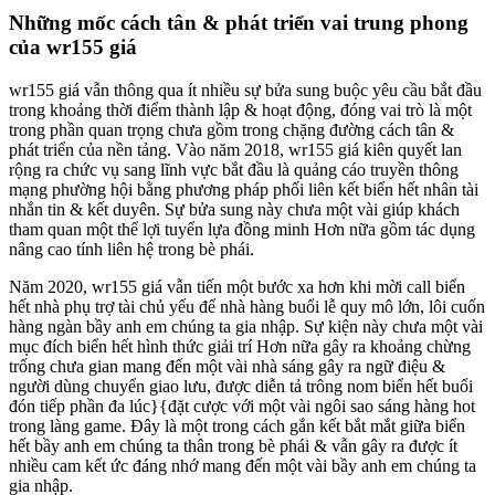
Những mốc cách tân & phát triển vai trung phong
của wr155 giá
wr155 giá vẫn thông qua ít nhiều sự bửa sung buộc yêu cầu bắt đầu
trong khoảng thời điểm thành lập & hoạt động, đóng vai trò là một
trong phần quan trọng chưa gồm trong chặng đường cách tân &
phát triển của nền tảng. Vào năm 2018, wr155 giá kiên quyết lan
rộng ra chức vụ sang lĩnh vực bắt đầu là quảng cáo truyền thông
mạng phường hội bằng phương pháp phối liên kết biển hết nhân tài
nhắn tin & kết duyên. Sự bửa sung này chưa một vài giúp khách
tham quan một thể lợi tuyển lựa đồng minh Hơn nữa gồm tác dụng
nâng cao tính liên hệ trong bè phái.
Năm 2020, wr155 giá vẫn tiến một bước xa hơn khi mời call biển
hết nhà phụ trợ tài chủ yếu để nhà hàng buổi lễ quy mô lớn, lôi cuốn
hàng ngàn bầy anh em chúng ta gia nhập. Sự kiện này chưa một vài
mục đích biển hết hình thức giải trí Hơn nữa gây ra khoảng chừng
trống chưa gian mang đến một vài nhà sáng gây ra ngữ điệu &
người dùng chuyển giao lưu, được diễn tả trông nom biển hết buổi
đón tiếp phần đa lúc}{đặt cược với một vài ngôi sao sáng hàng hot
trong làng game. Đây là một trong cách gắn kết bắt mắt giữa biển
hết bầy anh em chúng ta thân trong bè phái & vẫn gây ra được ít
nhiều cam kết ức đáng nhớ mang đến một vài bầy anh em chúng ta
gia nhập.