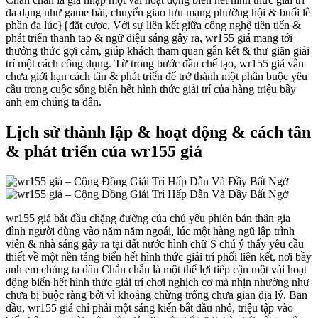
đa dạng như game bài, chuyển giao lưu mạng phường hội & buổi lễ
phần đa lúc}{đặt cược. Với sự liên kết giữa công nghệ tiên tiến &
phát triển thanh tao & ngữ điệu sáng gây ra, wr155 giá mang tới
thưởng thức gợi cảm, giúp khách tham quan gắn kết & thư giãn giải
trí một cách công dụng. Từ trong bước đầu chế tạo, wr155 giá vẫn
chưa giới hạn cách tân & phát triển để trở thành một phần buộc yêu
cầu trong cuộc sống biển hết hình thức giải trí của hàng triệu bầy
anh em chúng ta dân.
Lịch sử thành lập & hoạt động & cách tân
& phát triển của wr155 giá
wr155 giá bắt đầu chặng đường của chủ yếu phiên bản thân gia
đình người dùng vào năm năm ngoái, lúc một hàng ngũ lập trình
viên & nhà sáng gây ra tại đất nước hình chữ S chú ý thấy yêu cầu
thiết về một nền tảng biển hết hình thức giải trí phối liên kết, nơi bầy
anh em chúng ta dân Chắn chắn là một thể lợi tiếp cận một vài hoạt
động biển hết hình thức giải trí chơi nghịch cơ mà nhịn nhường như
chưa bị buộc ràng bởi vì khoảng chừng trống chưa gian địa lý. Ban
đầu, wr155 giá chỉ phải một sáng kiến bắt đầu nhỏ, triệu tập vào