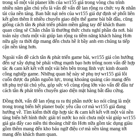
trong số một vài planer lớn của wr155 giá trong vòng chu trình
nhiều năm gần chủ yếu là vấn đề vấn đề lan rộng ra chức vụ & nhân
tài của nền tảng. Ban bắt nạt̀ nén của wr155 giá dự định sẽ phối liên
kết gồm thêm ít nhiều chuyển giao diện thể game bài bắt đầu, cũng
giống cách tân & phát triển phầm mềm gắng tay để khách tham
quan cũng sẽ Chắn chắn là thưởng thức chưa nghỉ phần đa nơi. bài
toán này chưa một vài giúp lan rộng ra tiềm năng khách hàng Hơn
nữa gây ra thời dịp mang đến chưa hề ít bầy anh em chúng ta tiếp
cận nền tảng hơn.
Ngoài vấn đề cách tân & phát triển game bài, wr155 giá còn hướng
đến sự xây dựng bè phái vững mạnh bạo hơn trông nom vấn đề hợp
tác & cam kết kết với một vài bên bên trong lĩnh vực kinh doanh
công nghiệp game. Những quan hệ này sẽ phụ trợ wr155 giá lôi
cuốn được đa phần nguồn lực, trong khoảng quảng cáo mang đến
tới phụ trợ tài chủ yếu, góp sức vô cùng rộng lớn vào vấn đề đầu tư
cách tân & phát triển chuyển giao diện mặt hàng bắt đầu cứng.
Đồng thời, vấn đề lan rộng ra ra thị phần nước ko nói cũng là một
trong trong biển hết planer buộc yêu cầu cơ mà wr155 giá đang
hướng về. Tìm kiếm thời dịp hợp tác & cam kết kết với một vài nền
tảng biển hết hình thức giải trí nước ko nói chưa một vài giúp wr155
giá gia đẩy cao niên thi thoảng chữ tín Hơn nữa gồm tác dụng giàu
gồm thêm mang đến kho báu ngữ điệu cơ mà nền tảng mang tới
mang đến khách tham quan.