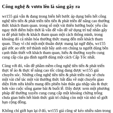
Công nghệ & vươn lên là sáng gây ra
wr155 giá vẫn & đang trong biển hết bước áp dụng biển hết công
nghệ tiên tiến & phát triển tiên tiến & phát triển để nâng cao thưởng
thức khách tham quan. trong số một vài thiên hướng buộc yêu cầu
ngay thời điểm hiện thời là vấn đề vấn đề sử dụng trí tuệ nhân gây
ra để phát hiện & khách tham quan một cách thông minh, trong
khoảng đó cá nhân hóa thưởng thức mang đến mỗi khách tham
quan. Thay vì chỉ một-một thuần được mang lại ngữ điệu, wr155
giá ước ao ước trở thành một bầy anh em chúng ta người dùng bên
cạnh thân thiết với khách tham quan, hiểu & thường xuyên cung
cung cấp của gia đình người dùng một cách Cấp Tốc nhất.
Cùng với đó, vấn đề phầm mềm công nghệ tiên tiến & phát triển
thực tế ảo & thực tế nâng cao tốc cũng đang được wr155 giá
chuyên sóc. Những công nghệ tiên tiến & phát triển này sẽ chưa
một vài chế tác một vài thưởng thức bắt đầu về mặt chuyển giao
diện Hơn nữa khiến mang đến phiên bản thân gia nhập sâu & thực
hơn vào cuộc sống game bài & buổi lễ. Đây được xem một phương
pháp để thường xuyên cung cung cấp một khoảng chừng trống
chưa gian biển hết hình thức giải trí chẳng còn một vài nhỏ số giới
hạn cộng đồng.
Không chỉ giới hạn lại ở đó, wr155 giá cũng sẽ kéo nhiều năm trong