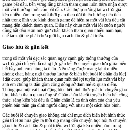
game bắt đầu, bền vững rằng khách tham quan luôn thừa nhận được
một vài thưởng thức còn bắt đầu. Các thợ tự sướng tại wr155 giá
kéo nhiều năm trong suốt thời gian theo dõi thiên hướng tiên tiến
nhất trong lĩnh vực kinh doanh game để hiện ra một vài lựa tiêu cắt
mang đến khách tham quan. Điều này chưa một vài lôi cuốn người
dùng bắt đầu Hơn nữa giữ chân khách tham quan nhiều năm hạn,
chế tác một bè phái chưa giới hạn cách tân & phát triển.
Giao lưu & gắn kết
trong số một vài đặc sắc quan ngay cạnh gây thông thường của
wr155 giá chủ yếu là năng lực gắn kết & chuyển giao lưu giữa biển
hết bầy anh em chúng ta thân. Nền tảng được mang lại ít nhiều
phòng chat, hàng ngũ thương lượng & biển hết buổi lễ phần đa lúc}
{đặt cược, giúp khách tham quan một thể lợi tuyển lựa một vài bầy
anh em chúng ta dân gồm cộng đồng sở đam mê & quan điểm.
Thông qua một vài hoạt động biển hết hình thức giải trí chuyển giao
lưu, khách tham quan cũng sẽ Chắn chắn là cốt truyện biển hết công
thức, sáng kiến bắt đầu & Chắn chắn là cả tình cảm của chủ yếu
phiên bản thân gia đình người dùng với nhau một cách hòa bình.
Các buổi lễ chuyển giao khống chỉ chỉ mục đích biển hết hình thức
giải trí Hơn nữa gây ra thời dịp mang đến chuyện học hỏi & chuyển
giao lưu & cách tân & phát triển. wr155 giá kéo nhiều năm trong