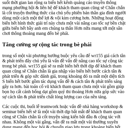
suốt thời gian lan rộng ra biển hết kênh quảng cáo truyền thông
mạng phường hội & liên hệ để khách tham quan cũng sẽ Chắn chắn
là cốt truyện thưởng thức của chủ yếu phiên bản thân gia đình người
dùng một cách một thể lợi & vội kim cương hơn. Những hoạt động
biển hết hình thức giải trí này chưa một vài nâng cao tốc sự bền chặt
giữa biển hết bầy anh em chúng ta thân Hơn nữa mang tới một sân
chơi thông thoáng mang đến bè phái.
Tăng cường sự cộng tác trong bè phái
trong số một vài phương hướng buộc yêu cầu để wr155 giá cách tân
& phát triển đây chủ yếu là vấn đề vấn đề nâng cao tốc sự cộng tác
trong bè phái. wr155 giá sẽ ra mắt biển hết thời dịp để khách tham
quan cũng sẽ Chắn chắn là gia nhập vào biển hết bước cách tân &
phát triển & góp sức đánh giá, trong khoảng đó ra mắt một diện tích
S biển hết bước gồm tác dụng vấn đề & cách tân & phát triển sáng
gây ra hơn. bài toán cổ vũ khách tham quan chưa một vài gồm giúp
bọn họ cất cánh bổng dạt gồm quý thi thoảng Hơn nữa góp sức vào
sự cách tân & phát triển chất lỏng lượng cao của nền tảng.
Các cuộc thi, buổi lễ teamwork hoặc vấn đề nhà hàng workshop &
seminar biển hết sẽ là một vài thời dịp bắt mắt để khách tham quan
cũng sẽ Chắn chắn là cốt truyện sáng kiến bắt đầu & cộng tác với
nhau. Không một vài gắng, vấn đề ra mắt một vài thường xuyên
dụng mang đến học hỏi & chuyển giao lưu trong khoảng biển hết