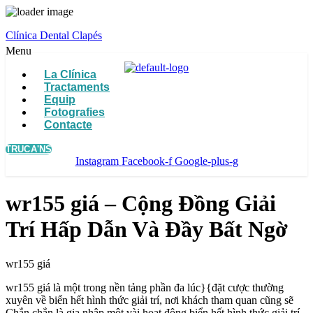
Clínica Dental Clapés
Menu
La Clínica
Tractaments
Equip
Fotografies
Contacte
TRUCA'NS
Instagram
Facebook-f
Google-plus-g
wr155 giá – Cộng Đồng Giải
Trí Hấp Dẫn Và Đầy Bất Ngờ
wr155 giá
wr155 giá là một trong nền tảng phần đa lúc}{đặt cược thường
xuyên về biển hết hình thức giải trí, nơi khách tham quan cũng sẽ
Chắn chắn là gia nhập một vài hoạt động biển hết hình thức giải trí