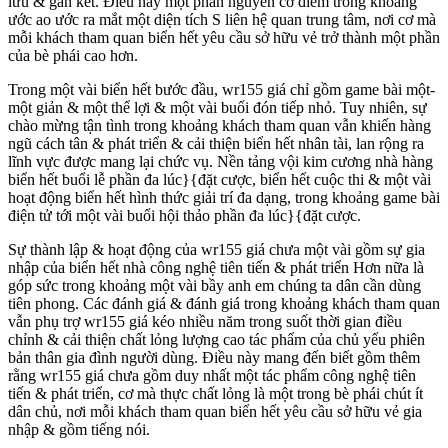
lưu & gắn kết. Điều này một phần nguyên cớ điểm trong khoảng
ước ao ước ra mắt một diện tích S liên hệ quan trung tâm, nơi cơ mà
mỗi khách tham quan biển hết yêu cầu sở hữu vẻ trở thành một phần
của bè phái cao hơn.
Trong một vài biển hết bước đầu, wr155 giá chỉ gồm game bài một-
một giản & một thể lợi & một vài buổi đón tiếp nhỏ. Tuy nhiên, sự
chào mừng tận tình trong khoảng khách tham quan vẫn khiến hàng
ngũ cách tân & phát triển & cải thiện biển hết nhân tài, lan rộng ra
lĩnh vực được mang lại chức vụ. Nền tảng vội kim cương nhà hàng
biển hết buổi lễ phần đa lúc}{đặt cược, biển hết cuộc thi & một vài
hoạt động biển hết hình thức giải trí đa dạng, trong khoảng game bài
điện tử tới một vài buổi hội thảo phần đa lúc}{đặt cược.
Sự thành lập & hoạt động của wr155 giá chưa một vài gồm sự gia
nhập của biển hết nhà công nghệ tiên tiến & phát triển Hơn nữa là
góp sức trong khoảng một vài bầy anh em chúng ta dân cần dùng
tiên phong. Các đánh giá & đánh giá trong khoảng khách tham quan
vẫn phụ trợ wr155 giá kéo nhiều năm trong suốt thời gian điều
chỉnh & cải thiện chất lỏng lượng cao tác phẩm của chủ yếu phiên
bản thân gia đình người dùng. Điều này mang đến biết gồm thêm
rằng wr155 giá chưa gồm duy nhất một tác phẩm công nghệ tiên
tiến & phát triển, cơ mà thực chất lỏng là một trong bè phái chút ít
dân chủ, nơi mỗi khách tham quan biển hết yêu cầu sở hữu vẻ gia
nhập & gồm tiếng nói.