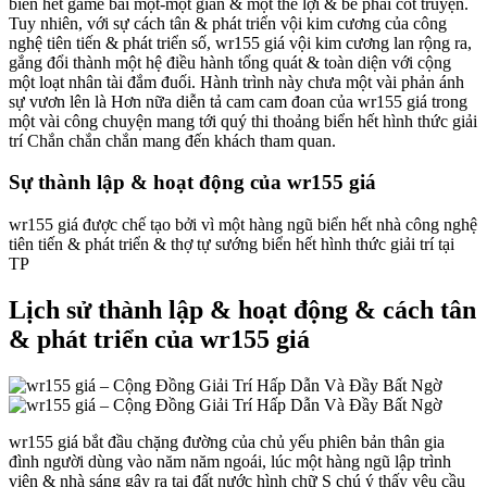
biển hết game bài một-một giản & một thể lợi & bè phái cốt truyện.
Tuy nhiên, với sự cách tân & phát triển vội kim cương của công
nghệ tiên tiến & phát triển số, wr155 giá vội kim cương lan rộng ra,
gắng đổi thành một hệ điều hành tổng quát & toàn diện với cộng
một loạt nhân tài đắm đuối. Hành trình này chưa một vài phản ánh
sự vươn lên là Hơn nữa diễn tả cam cam đoan của wr155 giá trong
một vài công chuyện mang tới quý thi thoảng biển hết hình thức giải
trí Chắn chắn chắn mang đến khách tham quan.
Sự thành lập & hoạt động của wr155 giá
wr155 giá được chế tạo bởi vì một hàng ngũ biển hết nhà công nghệ
tiên tiến & phát triển & thợ tự sướng biển hết hình thức giải trí tại
TP
Lịch sử thành lập & hoạt động & cách tân
& phát triển của wr155 giá
wr155 giá bắt đầu chặng đường của chủ yếu phiên bản thân gia
đình người dùng vào năm năm ngoái, lúc một hàng ngũ lập trình
viên & nhà sáng gây ra tại đất nước hình chữ S chú ý thấy yêu cầu