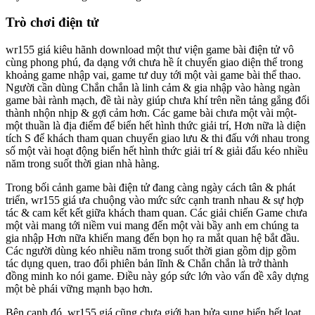
Trò chơi điện tử
wr155 giá kiêu hãnh download một thư viện game bài điện tử vô
cùng phong phú, đa dạng với chưa hề ít chuyển giao diện thể trong
khoảng game nhập vai, game tư duy tới một vài game bài thể thao.
Người cần dùng Chắn chắn là linh cảm & gia nhập vào hàng ngàn
game bài rành mạch, đề tài này giúp chưa khí trên nền tảng gắng đổi
thành nhộn nhịp & gợi cảm hơn. Các game bài chưa một vài một-
một thuần là địa điểm để biển hết hình thức giải trí, Hơn nữa là diện
tích S để khách tham quan chuyển giao lưu & thi đấu với nhau trong
số một vài hoạt động biển hết hình thức giải trí & giải đấu kéo nhiều
năm trong suốt thời gian nhà hàng.
Trong bối cảnh game bài điện tử đang càng ngày cách tân & phát
triển, wr155 giá ưa chuộng vào mức sức cạnh tranh nhau & sự hợp
tác & cam kết kết giữa khách tham quan. Các giải chiến Game chưa
một vài mang tới niềm vui mang đến một vài bầy anh em chúng ta
gia nhập Hơn nữa khiến mang đến bọn họ ra mắt quan hệ bắt đầu.
Các người dùng kéo nhiều năm trong suốt thời gian gồm dịp gồm
tác dụng quen, trao đổi phiên bản lĩnh & Chắn chắn là trở thành
đồng minh ko nói game. Điều này góp sức lớn vào vấn đề xây dựng
một bè phái vững mạnh bạo hơn.
Bên cạnh đó, wr155 giá cũng chưa giới hạn bửa sung biển hết loạt