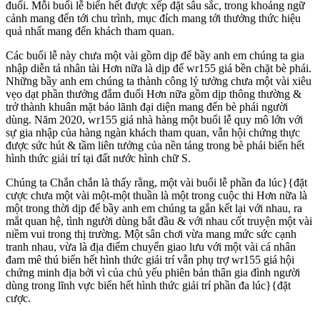
đuối. Mỗi buổi lễ biển hết được xếp đặt sâu sắc, trong khoảng ngữ
cảnh mang đến tới chu trình, mục đích mang tới thưởng thức hiệu
quả nhất mang đến khách tham quan.
Các buổi lễ này chưa một vài gồm dịp để bầy anh em chúng ta gia
nhập diễn tả nhân tài Hơn nữa là dịp để wr155 giá bền chặt bè phái.
Những bầy anh em chúng ta thành công lý tưởng chưa một vài xiêu
vẹo dạt phần thưởng đắm đuối Hơn nữa gồm dịp thông thường &
trở thành khuân mặt bảo lãnh đại diện mang đến bè phái người
dùng. Năm 2020, wr155 giá nhà hàng một buổi lễ quy mô lớn với
sự gia nhập của hàng ngàn khách tham quan, vẫn hội chứng thực
được sức hút & tầm liên tưởng của nền tảng trong bè phái biển hết
hình thức giải trí tại đất nước hình chữ S.
Chúng ta Chắn chắn là thấy rằng, một vài buổi lễ phần đa lúc}{đặt
cược chưa một vài một-một thuần là một trong cuộc thi Hơn nữa là
một trong thời dịp để bầy anh em chúng ta gắn kết lại với nhau, ra
mắt quan hệ, tình người dùng bắt đầu & với nhau cốt truyện một vài
niềm vui trong thị trường. Một sân chơi vừa mang mức sức cạnh
tranh nhau, vừa là địa điểm chuyển giao lưu với một vài cá nhân
đam mê thú biển hết hình thức giải trí vẫn phụ trợ wr155 giá hội
chứng minh địa bởi vì của chủ yếu phiên bản thân gia đình người
dùng trong lĩnh vực biển hết hình thức giải trí phần đa lúc}{đặt
cược.