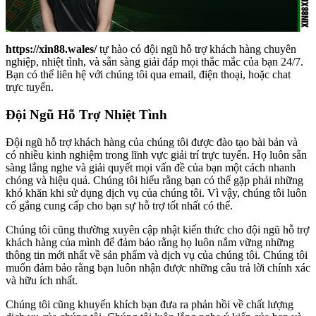
https://xin88.wales/
tự hào có đội ngũ hỗ trợ khách hàng chuyên
nghiệp, nhiệt tình, và sẵn sàng giải đáp mọi thắc mắc của bạn 24/7.
Bạn có thể liên hệ với chúng tôi qua email, điện thoại, hoặc chat
trực tuyến.
Đội Ngũ Hỗ Trợ Nhiệt Tình
Đội ngũ hỗ trợ khách hàng của chúng tôi được đào tạo bài bản và
có nhiều kinh nghiệm trong lĩnh vực giải trí trực tuyến. Họ luôn sẵn
sàng lắng nghe và giải quyết mọi vấn đề của bạn một cách nhanh
chóng và hiệu quả. Chúng tôi hiểu rằng bạn có thể gặp phải những
khó khăn khi sử dụng dịch vụ của chúng tôi. Vì vậy, chúng tôi luôn
cố gắng cung cấp cho bạn sự hỗ trợ tốt nhất có thể.
Chúng tôi cũng thường xuyên cập nhật kiến thức cho đội ngũ hỗ trợ
khách hàng của mình để đảm bảo rằng họ luôn nắm vững những
thông tin mới nhất về sản phẩm và dịch vụ của chúng tôi. Chúng tôi
muốn đảm bảo rằng bạn luôn nhận được những câu trả lời chính xác
và hữu ích nhất.
Chúng tôi cũng khuyến khích bạn đưa ra phản hồi về chất lượng