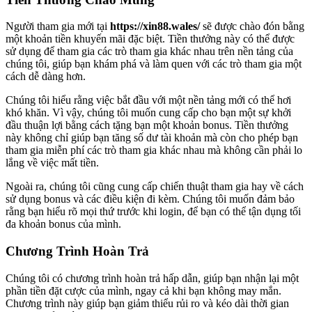
Người tham gia mới tại
https://xin88.wales/
sẽ được chào đón bằng
một khoản tiền khuyến mãi đặc biệt. Tiền thưởng này có thể được
sử dụng để tham gia các trò tham gia khác nhau trên nền tảng của
chúng tôi, giúp bạn khám phá và làm quen với các trò tham gia một
cách dễ dàng hơn.
Chúng tôi hiểu rằng việc bắt đầu với một nền tảng mới có thể hơi
khó khăn. Vì vậy, chúng tôi muốn cung cấp cho bạn một sự khởi
đầu thuận lợi bằng cách tặng bạn một khoản bonus. Tiền thưởng
này không chỉ giúp bạn tăng số dư tài khoản mà còn cho phép bạn
tham gia miễn phí các trò tham gia khác nhau mà không cần phải lo
lắng về việc mất tiền.
Ngoài ra, chúng tôi cũng cung cấp chiến thuật tham gia hay về cách
sử dụng bonus và các điều kiện đi kèm. Chúng tôi muốn đảm bảo
rằng bạn hiểu rõ mọi thứ trước khi login, để bạn có thể tận dụng tối
đa khoản bonus của mình.
Chương Trình Hoàn Trả
Chúng tôi có chương trình hoàn trả hấp dẫn, giúp bạn nhận lại một
phần tiền đặt cược của mình, ngay cả khi bạn không may mắn.
Chương trình này giúp bạn giảm thiểu rủi ro và kéo dài thời gian