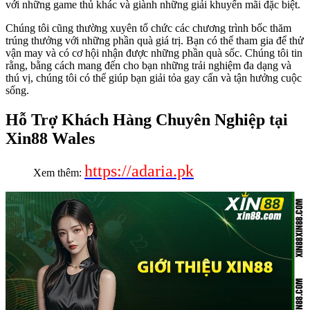
với những game thủ khác và giành những giải khuyến mãi đặc biệt.
Chúng tôi cũng thường xuyên tổ chức các chương trình bốc thăm
trúng thưởng với những phần quà giá trị. Bạn có thể tham gia để thử
vận may và có cơ hội nhận được những phần quà sốc. Chúng tôi tin
rằng, bằng cách mang đến cho bạn những trải nghiệm đa dạng và
thú vị, chúng tôi có thể giúp bạn giải tỏa gay cấn và tận hưởng cuộc
sống.
Hỗ Trợ Khách Hàng Chuyên Nghiệp tại
Xin88 Wales
https://adaria.pk
Xem thêm: