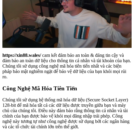
https://xin88.wales/
cam kết đảm bảo an toàn & đáng tin cậy và
đảm bảo an toàn dữ liệu cho thông tin cá nhân và tài khoản của bạn.
Chúng tôi sử dụng công nghệ mã hóa tiên tiến nhất và các biện
pháp bảo mật nghiêm ngặt để bảo vệ dữ liệu của bạn khỏi mọi rủi
ro.
Công Nghệ Mã Hóa Tiên Tiến
Chúng tôi sử dụng hệ thống mã hóa dữ liệu (Secure Socket Layer)
128-bit để mã hóa tất cả các dữ liệu được truyền giữa bạn và máy
chủ của chúng tôi. Điều này đảm bảo rằng thông tin cá nhân và tài
chính của bạn được bảo vệ khỏi mọi đăng nhập trái phép. Công
nghệ này tương tự như công nghệ được sử dụng bởi các ngân hàng
và các tổ chức tài chính lớn trên thế giới.