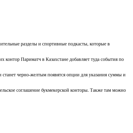
ительные разделы и спортивные подкасты, которые в
х контор Париматч в Казахстане добавляет туда события по
н станет черно-желтым появятся опции для указания суммы и
ельское соглашение букмекерской конторы. Также там можно