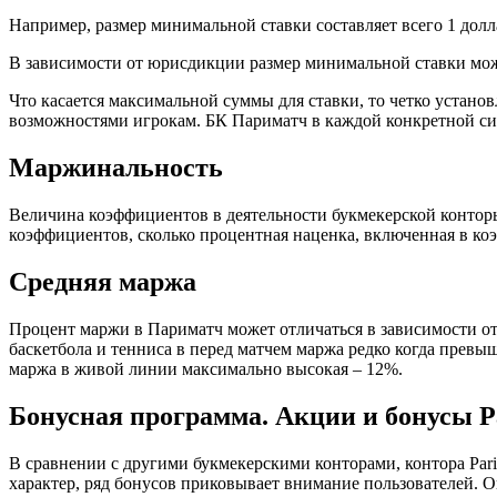
Например, размер минимальной ставки составляет всего 1 доллар
В зависимости от юрисдикции размер минимальной ставки може
Что касается максимальной суммы для ставки, то четко устан
возможностями игрокам. БК Париматч в каждой конкретной си
Маржинальность
Величина коэффициентов в деятельности букмекерской конторы
коэффициентов, сколько процентная наценка, включенная в ко
Средняя маржа
Процент маржи в Париматч может отличаться в зависимости от
баскетбола и тенниса в перед матчем маржа редко когда превы
маржа в живой линии максимально высокая – 12%.
Бонусная программа. Акции и бонусы P
В сравнении с другими букмекерскими конторами, контора Pari
характер, ряд бонусов приковывает внимание пользователей. О