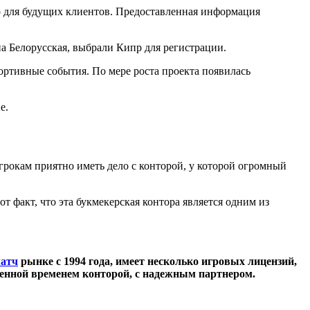
но для будущих клиентов. Предоставленная информация
на Белорусская, выбрали Кипр для регистрации.
портивные события. По мере роста проекта появилась
е.
грокам приятно иметь дело с конторой, у которой огромный
т факт, что эта букмекерская контора является одним из
матч
рынке с 1994 года, имеет несколько игровых лицензий,
ренной временем конторой, с надежным партнером.