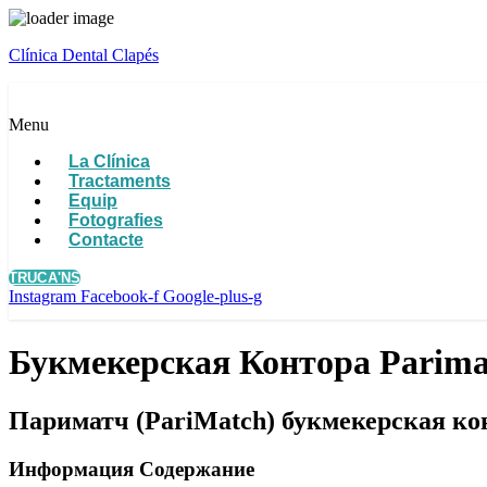
Clínica Dental Clapés
Menu
La Clínica
Tractaments
Equip
Fotografies
Contacte
TRUCA'NS
Instagram
Facebook-f
Google-plus-g
Букмекерская Контора Parima
Париматч (PariMatch) букмекерская ко
Информация Содержание