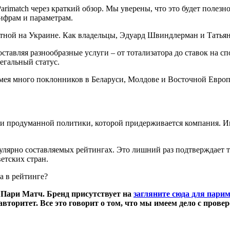
arimatch через краткий обзор. Мы уверены, что это будет полез
цифрам и параметрам.
вестной на Украине. Как владельцы, Эдуард Швиндлерман и Татья
оставляя разнообразные услуги – от тотализатора до ставок на с
егальный статус.
имея много поклонников в Беларуси, Молдове и Восточной Европ
й и продуманной политики, которой придерживается компания. И
улярно составляемых рейтингах. Это лишний раз подтверждает то
етских стран.
а в рейтинге?
 Пари Матч. Бренд присутствует на
загляните сюда для пари
торитет. Все это говорит о том, что мы имеем дело с прове