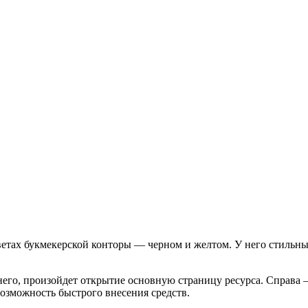
тах букмекерской конторы — черном и желтом. У него стильны
а него, произойдет открытие основную страницу ресурса. Справа
возможность быстрого внесения средств.