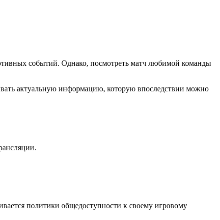
ортивных событий. Однако, посмотреть матч любимой команды
зывать актуальную информацию, которую впоследствии можно
рансляции.
рживается политики общедоступности к своему игровому