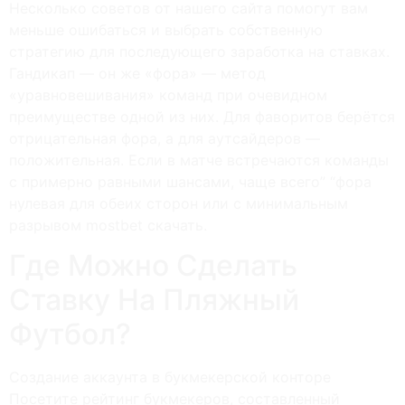
Несколько советов от нашего сайта помогут вам
меньше ошибаться и выбрать собственную
стратегию для последующего заработка на ставках.
Гандикап — он же «фора» — метод
«уравновешивания» команд при очевидном
преимуществе одной из них. Для фаворитов берётся
отрицательная фора, а для аутсайдеров —
положительная. Если в матче встречаются команды
с примерно равными шансами, чаще всего” “фора
нулевая для обеих сторон или с минимальным
разрывом mostbet скачать.
Где Можно Сделать
Ставку На Пляжный
Футбол?
Создание аккаунта в букмекерской конторе
Посетите рейтинг букмекеров, составленный