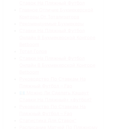
Ставок На Пляжный Футбол
Главное Отличие Букмекерской
Конторы От Тотализатора
Рекомендуемые Букмекеры
Ставки На Пляжный Футбол
Онлайн В Букмекерской Конторе
Betboom
Тотал Голов
Ставки На Пляжный Футбол
Онлайн В Букмекерской Конторе
Betboom
Руководство По Ставкам На
Пляжный Футбол – Faq
💶 Можно Ли Сделать Кэшаут
Ставки На Пляжный» «футбол?
Руководство По Ставкам На
Пляжный Футбол – Faq
Статистика Для Ставок”
Расписание Матчей По Пляжному