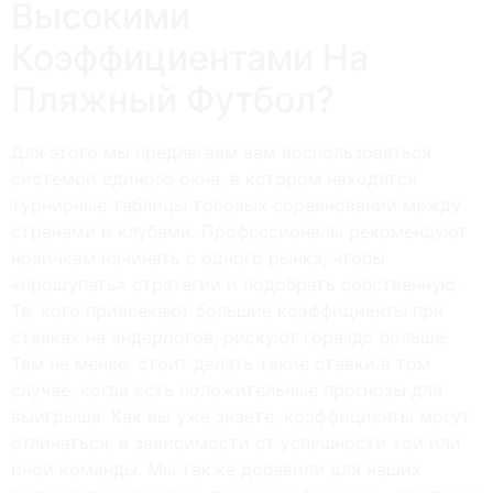
Высокими
Коэффициентами На
Пляжный Футбол?
Для этого мы предлагаем вам воспользоваться
системой единого окна, в котором находятся
турнирные таблицы топовых соревнований между
странами и клубами. Профессионалы рекомендуют
новичкам начинать с одного рынка, чтобы
«прощупать» стратегии и подобрать собственную.
Те, кого привлекают большие коэффициенты при
ставках на андердогов, рискуют гораздо больше.
Тем не менее, стоит делать такие ставки в том
случае, когда есть положительные прогнозы для
выигрыша. Как вы уже знаете, коэффициенты могут
отличаться, в зависимости от успешности той или
иной команды. Мы также добавили для наших