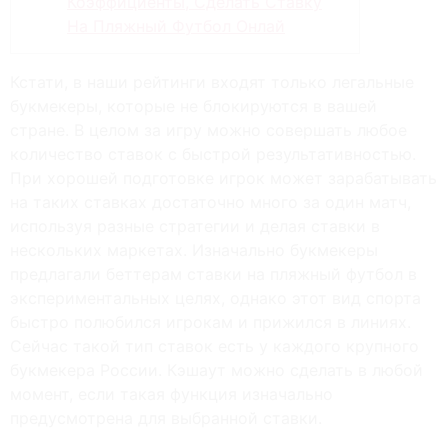
Коэффициенты, Сделать Ставку
На Пляжный Футбол Онлай
Кстати, в наши рейтинги входят только легальные
букмекеры, которые не блокируются в вашей
стране. В целом за игру можно совершать любое
количество ставок с быстрой результативностью.
При хорошей подготовке игрок может зарабатывать
на таких ставках достаточно много за один матч,
используя разные стратегии и делая ставки в
нескольких маркетах. Изначально букмекеры
предлагали беттерам ставки на пляжный футбол в
экспериментальных целях, однако этот вид спорта
быстро полюбился игрокам и прижился в линиях.
Сейчас такой тип ставок есть у каждого крупного
букмекера России. Кэшаут можно сделать в любой
момент, если такая функция изначально
предусмотрена для выбранной ставки.