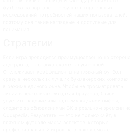
Интерактивные таблицы и календарь пляжного
футбола на портале — результат тщательных
исследований потребностей наших пользователей,
поэтому она такие наглядные и доступные для
понимания.
Стратегии
Если игра проводится преимущественно на стороне
андердога, то ставка окажется успешной.
Отслеживает коэффициенты на пляжный футбол
сразу в нескольких лучших букмекерских конторах
в режиме единого окна. Чтобы не просматривать
линии в нескольких вкладках браузера, боясь
упустить падение или подъем» «нужной цифры,
следите за обновлениями БК в реальном времени на
Oddspedia. Результаты — это не только счёт, в
пляжном футболе масса аспектов, которые
профессиональный игрок на ставках сможет