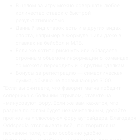
В целом за игру можно совершать любое
количество ставок с быстрой
результативностью.
Данный вид ставок есть и в других видах
спорта, например в Формуле 1 или даже в
ставках на бейсбол и МЛБ.
Если же хотите рискнуть или обладаете
огромным объемом информации о командах,
то можете переходить и к другим сделкам.
Бонусы за регистрацию — символическая
сумма, обычно не превышающая $100.
“Если вы считаете, что фаворит матча победит
соперника с большим отрывом, ставьте на
«минусовую» фору. Если же вам кажется, что
разрыв по голам будет незначительным, делайте
прогноз на «плюсовую» фору аутсайдера. Благодаря
Oddspedia отслеживать всё, что творится на
песчаном поле, стало особенно удобно.