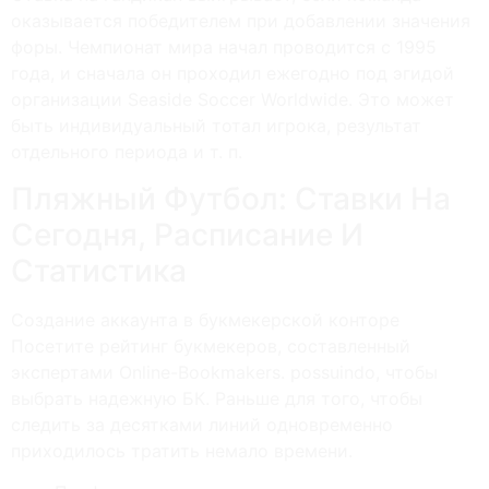
оказывается победителем при добавлении значения
форы. Чемпионат мира начал проводится с 1995
года, и сначала он проходил ежегодно под эгидой
организации Seaside Soccer Worldwide. Это может
быть индивидуальный тотал игрока, результат
отдельного периода и т. п.
Пляжный Футбол: Ставки На
Сегодня, Расписание И
Статистика
Создание аккаунта в букмекерской конторе
Посетите рейтинг букмекеров, составленный
экспертами Online-Bookmakers. possuindo, чтобы
выбрать надежную БК. Раньше для того, чтобы
следить за десятками линий одновременно
приходилось тратить немало времени.