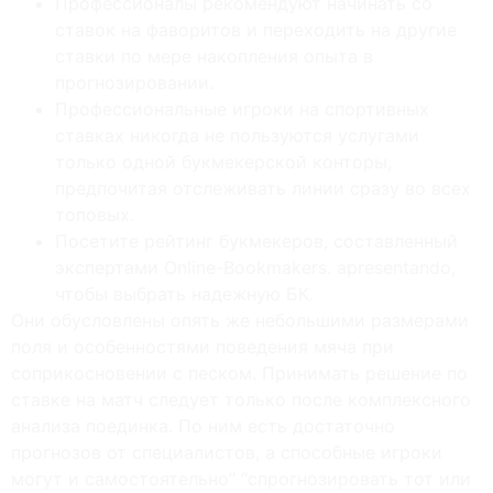
Профессионалы рекомендуют начинать со
ставок на фаворитов и переходить на другие
ставки по мере накопления опыта в
прогнозировании.
Профессиональные игроки на спортивных
ставках никогда не пользуются услугами
только одной букмекерской конторы,
предпочитая отслеживать линии сразу во всех
топовых.
Посетите рейтинг букмекеров, составленный
экспертами Online-Bookmakers. apresentando,
чтобы выбрать надежную БК.
Они обусловлены опять же небольшими размерами
поля и особенностями поведения мяча при
соприкосновении с песком. Принимать решение по
ставке на матч следует только после комплексного
анализа поединка. По ним есть достаточно
прогнозов от специалистов, а способные игроки
могут и самостоятельно” “спрогнозировать тот или