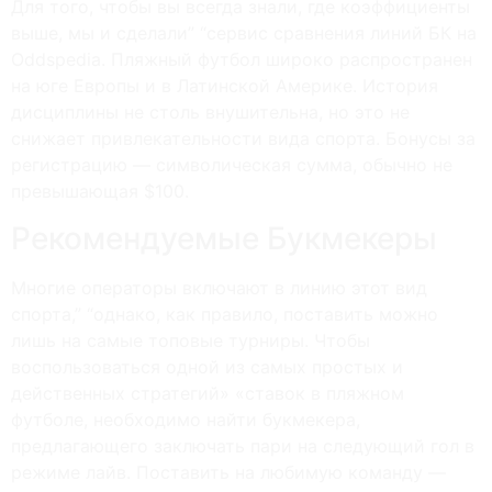
Для того, чтобы вы всегда знали, где коэффициенты
выше, мы и сделали” “сервис сравнения линий БК на
Oddspedia. Пляжный футбол широко распространен
на юге Европы и в Латинской Америке. История
дисциплины не столь внушительна, но это не
снижает привлекательности вида спорта. Бонусы за
регистрацию — символическая сумма, обычно не
превышающая $100.
Рекомендуемые Букмекеры
Многие операторы включают в линию этот вид
спорта,” “однако, как правило, поставить можно
лишь на самые топовые турниры. Чтобы
воспользоваться одной из самых простых и
действенных стратегий» «ставок в пляжном
футболе, необходимо найти букмекера,
предлагающего заключать пари на следующий гол в
режиме лайв. Поставить на любимую команду —