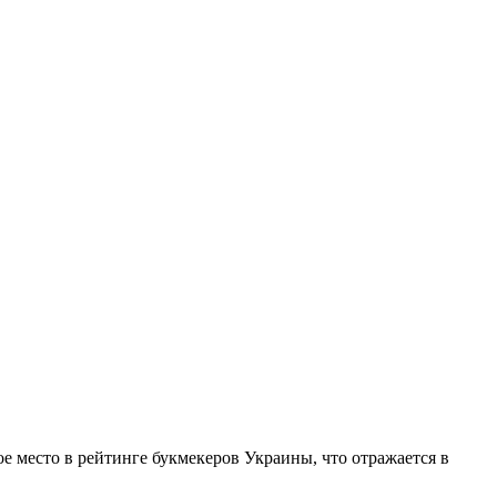
е место в рейтинге букмекеров Украины, что отражается в