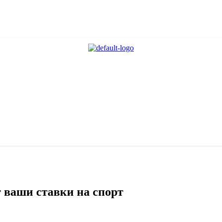
 ваши ставки на спорт