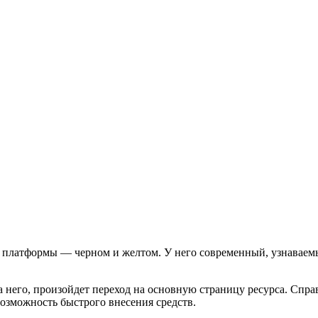
платформы — черном и желтом. У него современный, узнаваемы
а него, произойдет переход на основную страницу ресурса. Спр
возможность быстрого внесения средств.