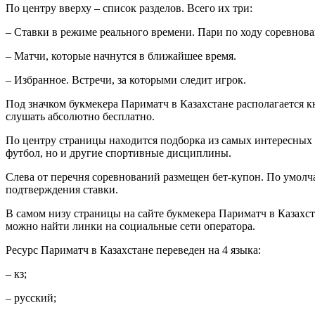
По центру вверху – список разделов. Всего их три:
– Ставки в режиме реального времени. Пари по ходу соревнова
– Матчи, которые начнутся в ближайшее время.
– Избранное. Встречи, за которыми следит игрок.
Под значком букмекера Париматч в Казахстане располагается 
слушать абсолютно бесплатно.
По центру страницы находится подборка из самых интересных с
футбол, но и другие спортивные дисциплины.
Слева от перечня соревнований размещен бет-купон. По умолча
подтверждения ставки.
В самом низу страницы на сайте букмекера Париматч в Казахст
можно найти линки на социальные сети оператора.
Ресурс Париматч в Казахстане переведен на 4 языка:
– кз;
– русский;