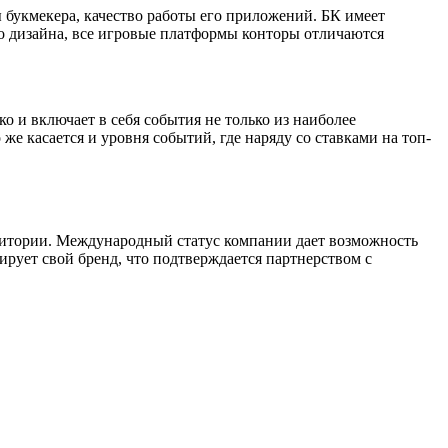
 букмекера, качество работы его приложений. БК имеет
 дизайна, все игровые платформы конторы отличаются
 и включает в себя события не только из наиболее
е касается и уровня событий, где наряду со ставками на топ-
удитории. Международный статус компании дает возможность
мирует свой бренд, что подтверждается партнерством с