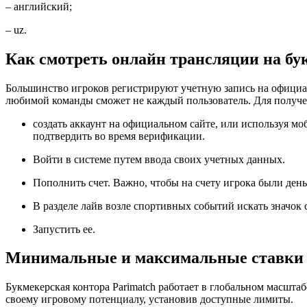
– английский;
– uz.
Как смотреть онлайн трансляции на б
Большинство игроков регистрируют учетную запись на официа
любимой команды сможет не каждый пользователь. Для получе
создать аккаунт на официальном сайте, или используя 
подтвердить во время верификации.
Войти в системе путем ввода своих учетных данных.
Пополнить счет. Важно, чтобы на счету игрока были ден
В разделе лайв возле спортивных событий искать значок 
Запустить ее.
Минимальные и максимальные ставки
Букмекерская контора Parimatch работает в глобальном масшта
своему игровому потенциалу, установив доступные лимиты.