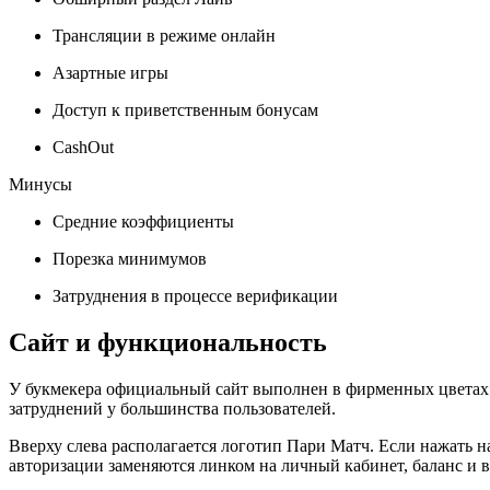
Трансляции в режиме онлайн
Азартные игры
Доступ к приветственным бонусам
CashOut
Минусы
Средние коэффициенты
Порезка минимумов
Затруднения в процессе верификации
Сайт и функциональность
У букмекера официальный сайт выполнен в фирменных цветах 
затруднений у большинства пользователей.
Вверху слева располагается логотип Пари Матч. Если нажать н
авторизации заменяются линком на личный кабинет, баланс и 