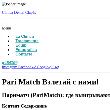
Clínica Dental Clapés
Menu
La Clínica
Tractaments
Equip
Fotografies
Contacte
TRUCA'NS
Instagram
Facebook-f
Google-plus-g
Раri Match Взлетай с нами!
Париматч (PariMatch): где выигрывают
Контент Содержание