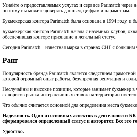
Узнайте о предоставляемых услугах и сервисе Parimatch через
поэтому вы можете доверять данным, цифрам и параметрам.
Букмекерская контора Parimatch была основана в 1994 году, и
Букмекерская контора Parimatch начала с наземных клубов, ох
обеспечившая конторе признание и легальный статус.
Сегодня Parimatch – известная марка в странах СНГ с больши
Ранг
Популярность бренда Parimatch является следствием грамотной
которой огромный опыт работы, безупречная репутация и соли
Неслучайны и высокие позиции, которые занимает букмекер в ч
фаворитов рынка интерактивных ставок на территории постсов
Что обычно считается основной для определения места букмеке
Надежность. Один из основных аспектов в деятельности БК 
сформировался определенный статус и авторитет. Все это г
Удобство.