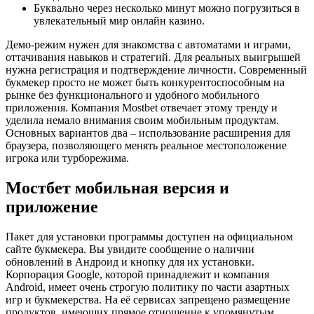
Буквально через несколько минут можно погрузиться в
увлекательный мир онлайн казино.
Демо-режим нужен для знакомства с автоматами и играми,
оттачивания навыков и стратегий. Для реальных выигрышей
нужна регистрация и подтверждение личности. Современный
букмекер просто не может быть конкурентоспособным на
рынке без функционального и удобного мобильного
приложения. Компания Mostbet отвечает этому тренду и
уделила немало внимания своим мобильным продуктам.
Основных вариантов два – использование расширения для
браузера, позволяющего менять реальное местоположение
игрока или турборежима.
Мостбет мобильная версия и
приложение
Пакет для установки программы доступен на официальном
сайте букмекера. Вы увидите сообщение о наличии
обновлений в Андроид и кнопку для их установки.
Корпорация Google, которой принадлежит и компания
Android, имеет очень строгую политику по части азартных
игр и букмекерства. На её сервисах запрещено размещение
продуктов, имеющих прямое отношение к упомянутым