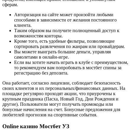
сферам.
Авторизация на сайте может произойти любыми
способами в зависимости от желания постоянного
клиента.
Таким образом вы получите полноценный доступ к
возможностям конторы.
Кроме того, есть удобные фильтры, позволяющие
сортировать развлечения по жанрам или провайдерам.
Вы можете выиграть большие деньги, управляя
самолетами в онлайн-игре.
Если вы хотите начать играть в клубе с преимуществом,
то рекомендуем вам попробовать в мостбет спины за
регистрацию без депозита.
Она работает, согласно лицензии, соблюдает безопасность
своих клиентов и их персональных/финансовых данных. На
площадке регулярно проходят акции, что приурочены к
крупным праздника (Пасха, Новый Год, Дни Рождения и
другие). Пользователи могут получать промокоды или
бонусные начисления на счет. Бонусные предложения для
любителей прогнозов на спортивные события.
Online казино Мостбет УЗ