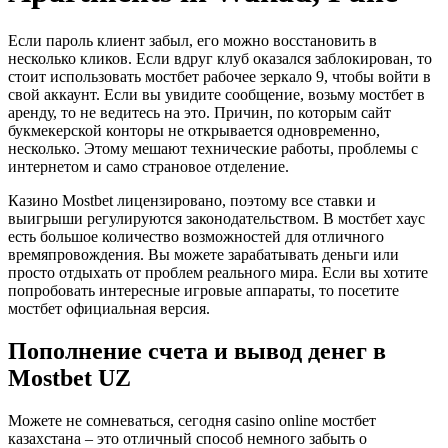
Если пароль клиент забыл, его можно восстановить в
несколько кликов. Если вдруг клуб оказался заблокирован, то
стоит использовать мостбет рабочее зеркало 9, чтобы войти в
свой аккаунт. Если вы увидите сообщение, возьму мостбет в
аренду, то не ведитесь на это. Причин, по которым сайт
букмекерской конторы не открывается одновременно,
несколько. Этому мешают технические работы, проблемы с
интернетом и само страновое отделение.
Казино Mostbet лицензировано, поэтому все ставки и
выигрыши регулируются законодательством. В мостбет хаус
есть большое количество возможностей для отличного
времяпровождения. Вы можете зарабатывать деньги или
просто отдыхать от проблем реального мира. Если вы хотите
попробовать интересные игровые аппараты, то посетите
мостбет официальная версия.
Пополнение счета и вывод денег в
Mostbet UZ
Можете не сомневаться, сегодня casino online мостбет
казахстана – это отличный способ немного забыть о