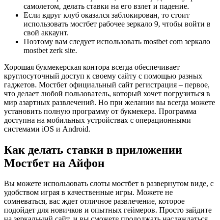
самолетом, делать ставки на его взлет и падение.
Если вдруг клуб оказался заблокирован, то стоит
использовать мостбет рабочее зеркало 9, чтобы войти в
свой аккаунт.
Поэтому вам следует использовать mostbet com зеркало
mostbet zerk site.
Хорошая букмекерская контора всегда обеспечивает
круглосуточный доступ к своему сайту с помощью разных
гаджетов. Мостбет официальный сайт регистрация – первое,
что делает любой пользователь, который хочет погрузиться в
мир азартных развлечений. Но при желании вы всегда можете
установить полную программу от букмекера. Программа
доступна на мобильных устройствах с операционными
системами iOS и Android.
Как делать ставки в приложении
Мостбет на Айфон
Вы можете использовать слоты мостбет в развернутом виде, с
удобством играя в качественные игры. Можете не
сомневаться, вас ждет отличное развлечение, которое
подойдет для новичков и опытных геймеров. Просто зайдите
на зеркальынй сайт, и вы сможете продолжать наслаждаться