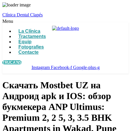
Clínica Dental Clapés
Menu
La Clínica
Tractaments
Equip
Fotografies
Contacte
TRUCA'NS
Instagram
Facebook-f
Google-plus-g
Скачать Mostbet UZ на
Андроид apk и IOS: обзор
букмекера ANP Ultimus:
Premium 2, 2 5, 3, 3.5 BHK
Apartments in Wakad, Pune