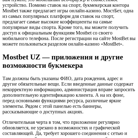
устройство. Помимо ставок на спорт, букмекерская контора
Mostbet также предлагает игры онлайн-казино. МостБет, одна
из самых популярных платформ для ставок на спорт,
предлагает самые высокие коэффициенты на самые
популярные виды спорта. Кроме того, вы можете получить
доступ к официальным функциям Mostbet со своего
мобильного телефона. После регистрации на сайте MostBet вы
можете пользоваться разделом онлайн-казино «MostBet».
Mostbet UZ — приложения и другие
возможности букмекера
Там должны быть указаны ФИО, дата рождения, адрес и
другие обязательные вещи. Если введенные данные содержат
некорректную информацию, администрация вправе запросить
дополнительную идентификацию клиента. А на их фоне,
перед основными функциями ресурса, различные яркие
элементы. Рядом с этой панелью есть баннеры,
рассказывающие о доступных акциях.
Отличительная черта в том, что приложение регулярно
обновляется, не урезано в возможностях и графической
составляющей. Да, требует хорошего соединения с сетью и