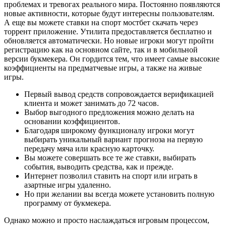
проблемах и тревогах реального мира. Постоянно появляются
новые активности, которые будут интересны пользователям.
А еще вы можете ставки на спорт мостбет скачать через
торрент приложение. Утилита предоставляется бесплатно и
обновляется автоматически. Но новые игроки могут пройти
регистрацию как на основном сайте, так и в мобильной
версии букмекера. Он гордится тем, что имеет самые высокие
коэффициенты на предматчевые игры, а также на живые
игры.
Первый вывод средств сопровождается верификацией
клиента и может занимать до 72 часов.
Выбор выгодного предложения можно делать на
основании коэффициентов.
Благодаря широкому функционалу игроки могут
выбирать уникальный вариант прогноза на первую
передачу мяча или красную карточку.
Вы можете совершать все те же ставки, выбирать
события, выводить средства, как и прежде.
Интернет позволил ставить на спорт или играть в
азартные игры удаленно.
Но при желании вы всегда можете установить полную
программу от букмекера.
Однако можно и просто наслаждаться игровым процессом,