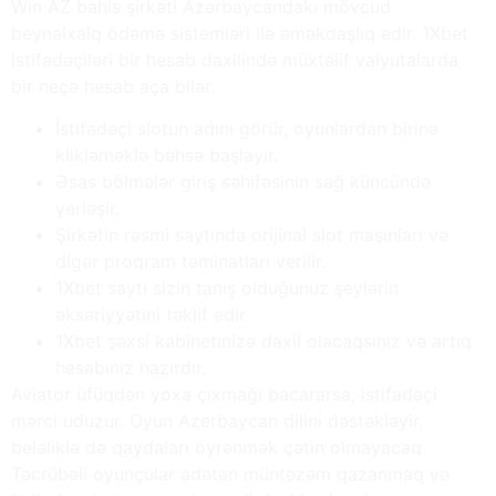
Win AZ bahis şirkəti Azərbaycandakı mövcud
beynəlxalq ödəmə sistemləri ilə əməkdaşlıq edir. 1Xbet
istifadəçiləri bir hesab daxilində müxtəlif valyutalarda
bir neçə hesab aça bilər.
İstifadəçi slotun adını görür, oyunlardan birinə
klikləməklə bəhsə başlayır.
Əsas bölmələr giriş səhifəsinin sağ küncündə
yerləşir.
Şirkətin rəsmi saytında orijinal slot maşınları və
digər proqram təminatları verilir.
1Xbet saytı sizin tanış olduğunuz şeylərin
əksəriyyətini təklif edir
1Xbet şəxsi kabinetinizə daxil olacaqsınız və artıq
hesabınız hazırdır.
Aviator üfüqdən yoxa çıxmağı bacararsa, istifadəçi
mərci uduzur. Oyun Azerbaycan dilini dəstəkləyir,
beləliklə də qaydaları öyrənmək çətin olmayacaq.
Təcrübəli oyunçular adətən müntəzəm qazanmaq və