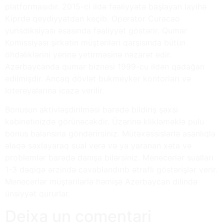
platformasıdır. 2015-ci ildə fəaliyyətə başlayan layihə
Kiprdə qeydiyyatdan keçib. Operator Curacao
yurisdiksiyası əsasında fəaliyyət göstərir. Qumar
Komissiyası şirkətin müştəriləri qarşısında bütün
öhdəliklərini yerinə yetirməsinə nəzarət edir.
Azərbaycanda qumar biznesi 1999-cu ildən qadağan
edilmişdir. Ancaq dövlət bukmeyker kontorları və
lotereyalarına icazə verilir.
Bonusun aktivləşdirilməsi barədə bildiriş şəxsi
kabinetinizdə görünəcəkdir. Üzərinə klikləməklə pulu
bonus balansına göndərirsiniz. Mütəxəssislərlə asanlıqla
əlaqə saxlayaraq sual verə və ya yaranan xəta və
problemlər barədə danışa bilərsiniz. Menecerlər sualları
1-3 dəqiqə ərzində cavablandırıb ətraflı göstərişlər verir.
Menecerlər müştərilərlə həmişə Azerbaycan dilində
ünsiyyət qururlar.
Deixa un comentari