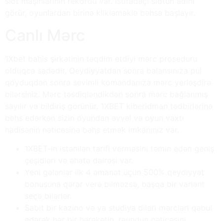
slot maşınlarının rekordu var. İstifadəçi slotun adını
görür, oyunlardan birinə klikləməklə bəhsə başlayır.
Canlı Mərc
1Xbet bahis şirkətinin təqdim etdiyi mərc proseduru
olduqca sadədir. Qeydiyyatdan sonra balansınıza pul
qoyduqdan sonra sevimli komandanıza mərc yerləşdirə
bilərsiniz. Mərc təsdiqləndikdən sonra mərc bağlanmış
sayılır və bildiriş görünür. 1XBET kiberidman tədbirlərinə
bəhs edərkən sizin oyundan əvvəl və oyun vaxtı
hadisənin nəticəsinə bəhs etmək imkanınız var.
1XBET-in istənilən tarifi verməsini təmin edən geniş
çeşidləri və əhatə dairəsi var.
Yeni gələnlər ilk 4 əmanət üçün 500% qeydiyyat
bonusuna qərar verə bilməzsə, başqa bir variant
seçə bilərlər.
Sabit bir kazino və ya studiya dileri mərcləri qəbul
edərək hər bir hərəkətin, raundun nəticəsini