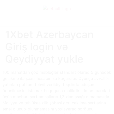
1Xbet Azerbaycan
Giriş login və
Qeydiyyat yukle
100 manatdan çox məbləğlər standart olaraq 5 günədək
gecikmə ilə şəxsi hesabınıza köçürülür. Oyunçu əvvəllər
yatırılan pul tam təhvil verildiyi təqdirdə uduşun
ödənilməsini istəmək hüququna malikdir. İdman mərcləri
üçün məcburi şərt əmsalların 1,3-dən aşağı olmamasıdır.
Maliyyə və təhlükəsizlik şöbəsi geri çəkilmə şərtlərinə
əməl olunub-olunmamasını yoxlayaraq sorğunu