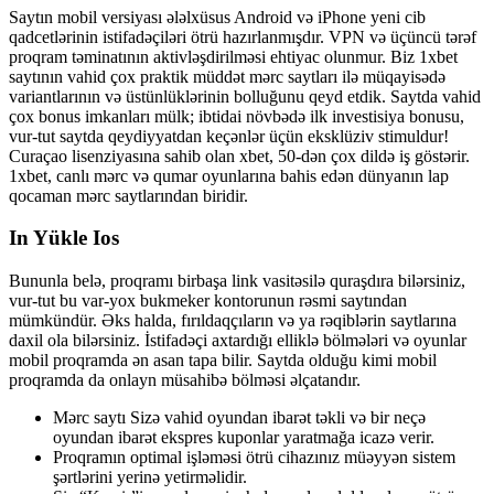
Saytın mobil versiyası ələlxüsus Android və iPhone yeni cib
qadcetlərinin istifadəçiləri ötrü hazırlanmışdır. VPN və üçüncü tərəf
proqram təminatının aktivləşdirilməsi ehtiyac olunmur. Biz 1xbet
saytının vahid çox praktik müddət mərc saytları ilə müqayisədə
variantlarının və üstünlüklərinin bolluğunu qeyd etdik. Saytda vahid
çox bonus imkanları mülk; ibtidai növbədə ilk investisiya bonusu,
vur-tut saytda qeydiyyatdan keçənlər üçün eksklüziv stimuldur!
Curaçao lisenziyasına sahib olan xbet, 50-dən çox dildə iş göstərir.
1xbet, canlı mərc və qumar oyunlarına bahis edən dünyanın lap
qocaman mərc saytlarından biridir.
In Yükle Ios
Bununla belə, proqramı birbaşa link vasitəsilə quraşdıra bilərsiniz,
vur-tut bu var-yox bukmeker kontorunun rəsmi saytından
mümkündür. Əks halda, fırıldaqçıların və ya rəqiblərin saytlarına
daxil ola bilərsiniz. İstifadəçi axtardığı elliklə bölmələri və oyunlar
mobil proqramda ən asan tapa bilir. Saytda olduğu kimi mobil
proqramda da onlayn müsahibə bölməsi əlçatandır.
Mərc saytı Sizə vahid oyundan ibarət təkli və bir neçə
oyundan ibarət ekspres kuponlar yaratmağa icazə verir.
Proqramın optimal işləməsi ötrü cihazınız müəyyən sistem
şərtlərini yerinə yetirməlidir.