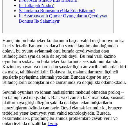
In-də Azn Istifadə Edə Bilərəm?
In Tətbiqatı Nədir?
Salamlama Bonusunu Əldə Edə Bilərəm?
In Azərbaycanlı Qumar Oyunçularını Qeydiyyat
Bonusu Ilə Salamlayır
Həmçinin bu bukmeker kontorunun başqa vahid məşhur oyunu isə
Lucky Jet-dir. Bu oyun sadəcə bu saytda təqdim olunduğundan
dolayı, bu oyunu əylənmək ötrü burada qeydiyyatdan ötən
istifadəçilərin syaı da əsla də seyrək deyil. Bu real varlı kazino
oyunlarını sadəcə bu bukmeker kontorunda sezmək mümkündür.
Kazino oynayan və mərc edən şəxslər üçün ən vacib amillərdən biri
də məhz, təhlükəsizlikdir. Dolayısı ilə, məlumatlarınızın üçüncü
şəxslərlə paylaşılma ehtimalı yoxdur. Bundan digər bu sayt
istifadəçilərin ödənişlərini də zamanında və dəqiqliklə ödəməkdədir.
Sevimli oyunlara və idman hadisələrinə məhdud olmadan proloq –
bu tətbiqin əsl məqsədidir. Bəli, vaxt zaman bəzi mənbələr, xüsusilə
platformaya girişi düzgün şəkildə qadağan edən müştərilərin
narazılıqlarını özündə cəmləyir. Qeyd eləmək lazımdır ki, brauzer
tətbiqləri yetər kəmiyyət yeni vahid texnologiyadır. Burada,
baxılmalıdır ki, proqramçılar anında problemlərə cavab verir və
onları tezliklə düzəltirlər
1win
.