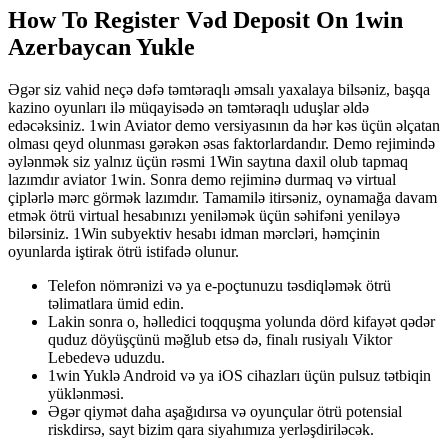
How To Register Vəd Deposit On 1win
Azerbaycan Yukle
Əgər siz vahid neçə dəfə təmtəraqlı əmsalı yaxalaya bilsəniz, başqa
kazino oyunları ilə müqayisədə ən təmtəraqlı uduşlar əldə
edəcəksiniz. 1win Aviator demo versiyasının da hər kəs üçün əlçatan
olması qeyd olunması gərəkən əsas faktorlardandır. Demo rejimində
əylənmək siz yalnız üçün rəsmi 1Win saytına daxil olub tapmaq
lazımdır aviator 1win. Sonra demo rejiminə durmaq və virtual
çiplərlə mərc görmək lazımdır. Tamamilə itirsəniz, oynamağa davam
etmək ötrü virtual hesabınızı yeniləmək üçün səhifəni yeniləyə
bilərsiniz. 1Win subyektiv hesabı idman mərcləri, həmçinin
oyunlarda iştirak ötrü istifadə olunur.
Telefon nömrənizi və ya e-poçtunuzu təsdiqləmək ötrü
təlimatlara ümid edin.
Lakin sonra o, həlledici toqquşma yolunda dörd kifayət qədər
quduz döyüşçünü məğlub etsə də, finalı rusiyalı Viktor
Lebedevə uduzdu.
1win Yuklə Android və ya iOS cihazları üçün pulsuz tətbiqin
yüklənməsi.
Əgər qiymət daha aşağıdırsa və oyunçular ötrü potensial
riskdirsə, sayt bizim qara siyahımıza yerləşdiriləcək.