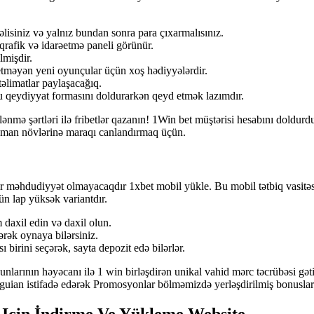
əlisiniz və yalnız bundan sonra para çıxarmalısınız.
 qrafik və idarəetmə paneli görünür.
lmişdir.
্য etməyən yeni oyunçular üçün xoş hədiyyələrdir.
limatlar paylaşacağıq.
nu qeydiyyat formasını doldurarkən qeyd etmək lazımdır.
nmə şərtləri ilə fribetlər qazanın! 1Win bet müştərisi hesabını doldur
 idman növlərinə maraqı canlandırmaq üçün.
r məhdudiyyət olmayacaqdır 1xbet mobil yükle. Bu mobil tətbiq vasitəsil
ün lap yüksək variantdır.
daxil edin və daxil olun.
ərək оynаyа bilərsiniz.
birini seçərək, sayta depozit edə bilərlər.
larının həyəcanı ilə 1 win birləşdirən unikal vahid mərc təcrübəsi gəti
ian istifadə edərək Promosyonlar bölməmizdə yerləşdirilmiş bonusları 