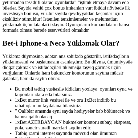
yetirmədən təsadüfi olaraq oyunlarda” “iştirak etməyə davam edə
bilərlər. Saytda vahid çox bonus imkanları var; ibtidai növbədə ilk
investisiya bonusu, vur-tut saytda qeydiyyatdan keçənlər üçün
eksklüziv stimuldur! İstənilən tənzimləmələr və məlumatları
yükləmək üçün tələbləri izləyin. Oyunçuların komandaların hansı
formada olması barədə təsəvvürləri olmalıdır.
Bet-i Iphone-a Necə Yükləmək Olar?
Yükləmə düyməsinə, adətən ana səhifədə göstərilir, istifadəçilərin
yüklənməsini və başlatmasını asanlaşdırır. Bu düymə, ümumiyyətlə
diqqət çəkmək və istifadəçiləri tıklamağa təşviq görmək üçün
vurğulanır. Onlarda həm bukmeker kontorunun saytına müasir
gələnlər, həm də saytın ölməz
Bu mobil tətbiq vasitəsilə iddiaları yoxlaya, oyunları oyna və
kuponları idarə edə bilərsiniz.
1xBet mirror link vasitəsi ilə və ora 1xBet indirib bu
rahatlıqlardan faydalana bilərsiniz.
” Qaliblər arasında eyni sayda hədiyyələr bab bölünəcək və
hamısı qalib olacaq.
1xBet AZERBAYCAN bukmeker kontoru subay, ekspress,
pola, zəncir surətli mərcləri təqdim edir.
Tətbiq rəsmi internet saytında mövcud olan ümumən