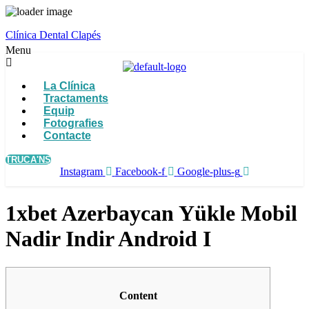
Clínica Dental Clapés
Menu
La Clínica
Tractaments
Equip
Fotografies
Contacte
TRUCA'NS
Instagram
Facebook-f
Google-plus-g
1xbet Azerbaycan Yükle Mobil
Nadir Indir Android I
Content