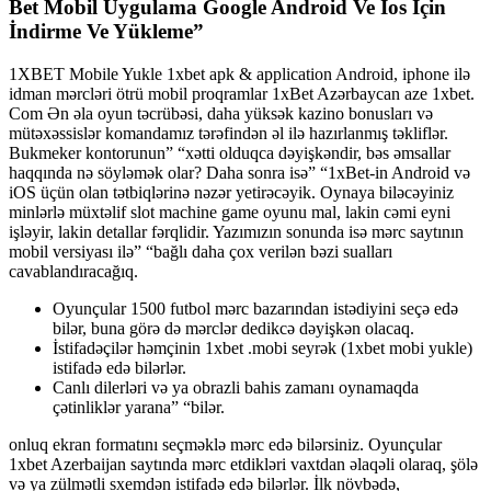
Bet Mobil Uygulama Google Android Ve Ios Için
İndirme Ve Yükleme”
1XBET Mobile Yukle 1xbet apk & application Android, iphone ilə
idman mərcləri ötrü mobil proqramlar 1xBet Azərbaycan aze 1xbet.
Com Ən əla oyun təcrübəsi, daha yüksək kazino bonusları və
mütəxəssislər komandamız tərəfindən əl ilə hazırlanmış təkliflər.
Bukmeker kontorunun” “xətti olduqca dəyişkəndir, bəs əmsallar
haqqında nə söyləmək olar? Daha sonra isə” “1xBet-in Android və
iOS üçün olan tətbiqlərinə nəzər yetirəcəyik. Oynaya biləcəyiniz
minlərlə müxtəlif slot machine game oyunu mal, lakin cəmi eyni
işləyir, lakin detallar fərqlidir. Yazımızın sonunda isə mərc saytının
mobil versiyası ilə” “bağlı daha çox verilən bəzi sualları
cavablandıracağıq.
Oyunçular 1500 futbol mərc bazarından istədiyini seçə edə
bilər, buna görə də mərclər dedikcə dəyişkən olacaq.
İstifadəçilər həmçinin 1xbet .mobi seyrək (1xbet mobi yukle)
istifadə edə bilərlər.
Canlı dilerləri və ya obrazli bahis zamanı oynamaqda
çətinliklər yarana” “bilər.
onluq ekran formatını seçməklə mərc edə bilərsiniz. Oyunçular
1xbet Azerbaijan saytında mərc etdikləri vaxtdan əlaqəli olaraq, şölə
və ya zülmətli sxemdən istifadə edə bilərlər. İlk növbədə,