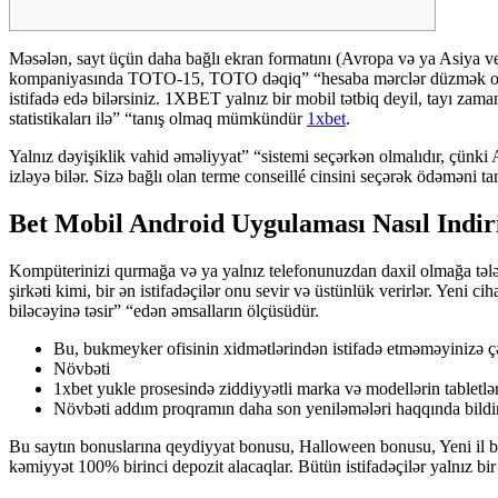
Məsələn, sayt üçün daha bağlı ekran formatını (Avropa və ya Asiya ver
kompaniyasında TOTO-15, TOTO dəqiq” “hesaba mərclər düzmək olar
istifadə edə bilərsiniz. 1XBET yalnız bir mobil tətbiq deyil, tayı zama
statistikaları ilə” “tanış olmaq mümkündür
1xbet
.
Yalnız dəyişiklik vahid əməliyyat” “sistemi seçərkən olmalıdır, çünk
izləyə bilər. Sizə bağlı olan terme conseillé cinsini seçərək ödəməni t
Bet Mobil Android Uygulaması Nasıl Indiri
Kompüterinizi qurmağa və ya yalnız telefonunuzdan daxil olmağa tələ
şirkəti kimi, bir ən istifadəçilər onu sevir və üstünlük verirlər. Ye
biləcəyinə təsir” “edən əmsalların ölçüsüdür.
Bu, bukmeyker ofisinin xidmətlərindən istifadə etməməyinizə çə
Növbəti
1xbet yukle prosesində ziddiyyətli marka və modellərin tabletlər
Növbəti addım proqramın daha son yeniləmələri haqqında bildiri
Bu saytın bonuslarına qeydiyyat bonusu, Halloween bonusu, Yeni il bo
kəmiyyət 100% birinci depozit alacaqlar. Bütün istifadəçilər yalnız 