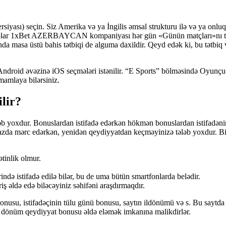
siyası) seçin. Siz Amerika və ya İngilis əmsal strukturu ilə və ya onlu
 1xBet AZERBAYCAN kompaniyası hər gün «Günün matçları»nı təqdim 
nda masa üstü bahis tətbiqi de alguma daxildir. Qeyd edək ki, bu tətbiq v
i Android əvəzinə iOS seçmələri istənilir. “E Sports” bölməsində Oyunç
amamlaya bilərsiniz.
lir?
b yoxdur. Bonuslardan istifadə edərkən hökmən bonuslardan istifadənin
ni cihazda mərc edərkən, yenidən qeydiyyatdan keçməyinizə tələb yoxdur
tinlik olmur.
ində istifadə edilə bilər, bu de uma bütün smartfonlarda belədir.
ş əldə edə biləcəyiniz səhifəni araşdırmaqdır.
nusu, istifadəçinin tülu günü bonusu, saytın ildönümü və s. Bu saytda 
bir dönüm qeydiyyat bonusu əldə eləmək imkanına malikdirlər.