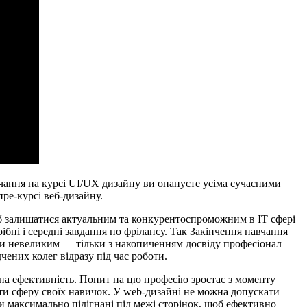
авчання на курсі UI/UX дизайну ви опануєте усіма сучасними
ре-курсі веб-дизайну.
об залишатися актуальним та конкурентоспроможним в IT сфері
ні і середні завдання по фрілансу. Так Закінчення навчання
ути невеликим — тільки з накопиченням досвіду професіонал
чених колег відразу під час роботи.
є на ефективність. Попит на цю професію зростає з моменту
ати сферу своїх навичок. У web-дизайні не можна допускати
и максимально підігнані під межі сторінок, щоб ефективно