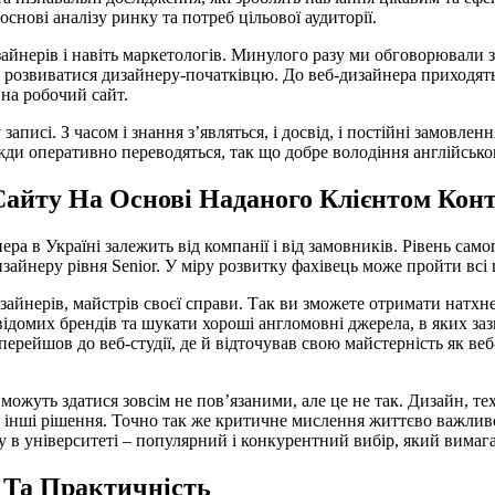
снові аналізу ринку та потреб цільової аудиторії.
айнерів і навіть маркетологів. Минулого разу ми обговорювали 
 як розвиватися дизайнеру-початківцю. До веб-дизайнера приходят
 на робочий сайт.
 записі. З часом і знання з’являться, і досвід, і постійні замовл
ди оперативно переводяться, так що добре володіння англійсько
Сайту На Основі Наданого Клієнтом Кон
 в Україні залежить від компанії і від замовників. Рівень самого
изайнеру рівня Senior. У міру розвитку фахівець може пройти всі 
зайнерів, майстрів своєї справи. Так ви зможете отримати натхне
відомих брендів та шукати хороші англомовні джерела, в яких за
 перейшов до веб-студії, де й відточував свою майстерність як в
жуть здатися зовсім не пов’язаними, але це не так. Дизайн, тех
и інші рішення. Точно так же критичне мислення життєво важливо
у в університеті – популярний і конкурентний вибір, який вимаг
ь Та Практичність