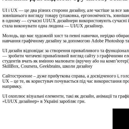
UI і UX — це два різних сторони дизайну, але частіше за все з
зовнішнього вигляду товару (упаковка, ергономічність, зовніш
в одному — сучасні UI/UX дизайнери використовують сучасні ін
стала виконувати одна людина — UI/UX дизайнер.
Молодь, що має художній хист та певні навички, нерідко обира
навчання графічному дизайну за допомогою Adobe Photoshop та A
UI дизайн відповідає за створення привабливого та функціональ
— зробити читачеві привабливий вигляд сайту з графічними еле
студентів вчать як вмінню малювати (вручну або на комп’ютері
SkillBox, Coursera, Geekbrains, школи дизайну
Сайтостроение – дуже прибуткова справа, а досвідченого і, голо
UX – це те, як користувач почувається під час використання пр
напрямку.
UI охоплює візуальні елементи, такі як дизайн, анімації та гр
«UI/UX дизайнер» в Україні заробляє грн.