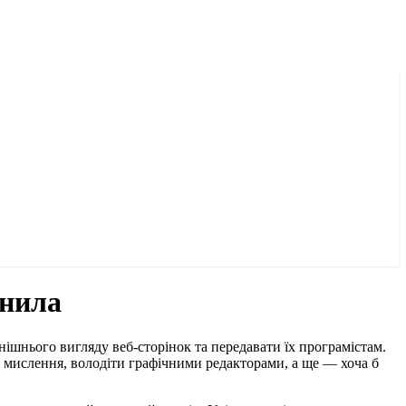
анила
ішнього вигляду веб-сторінок та передавати їх програмістам.
е мислення, володіти графічними редакторами, а ще — хоча б