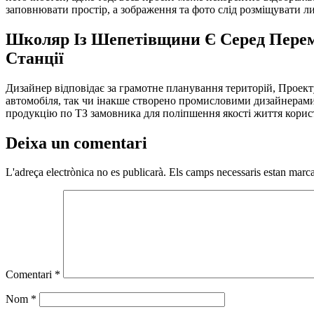
заповнювати простір, а зображення та фото слід розміщувати ли
Школяр Із Шепетівщини Є Серед Перем
Станції
Дизайнер відповідає за грамотне планування територій, Проекту
автомобіля, так чи інакше створено промисловими дизайнерами. 
продукцію по ТЗ замовника для поліпшення якості життя корист
Deixa un comentari
L'adreça electrònica no es publicarà.
Els camps necessaris estan mar
Comentari
*
Nom
*