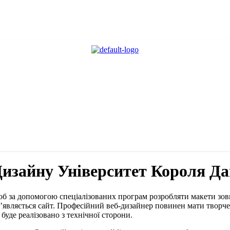
Дизайну Університет Короля Д
об за допомогою спеціалізованих програм розробляти макети зовн
з’являється сайт. Професійний веб-дизайнер повинен мати творч
буде реалізовано з технічної сторони.