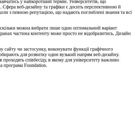
навчатись у найкоротший термін. Університетів, що
а. Сфера веб-дизайну та графіки є досить перспективною й
коли з певною репутацією, що надають поглиблені знання та всі
 оскільки можна вибрати лише один оптимальний варіант
ранах частина контенту може просто не відобразитись. Дизайн
у сайту чи застосунку, виконувати функції графічного
і обирають для розвитку один вузький напрям веб-дизайну.
в проходять співбесіду, в якому для університету важливо
ча програма Foundation.