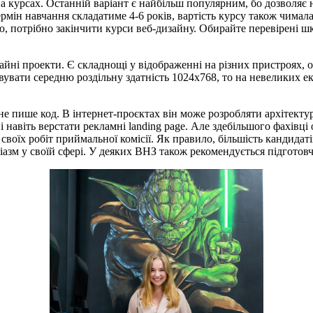
а курсах. Останній варіант є найбільш популярним, бо дозволяє 
рмін навчання складатиме 4-6 років, вартість курсу також чимал
ю, потрібно закінчити курси веб-дизайну. Обирайте перевірені ш
йні проекти. Є складнощі у відображенні на різних пристроях,
вати середню роздільну здатність 1024х768, то на невеликих ек
не пише код. В інтернет-проєктах він може розробляти архітектур
 навіть верстати рекламні landing page. Але здебільшого фахівц
воїх робіт приймальної комісії. Як правило, більшість кандидаті
узіазм у своїй сфері. У деяких ВНЗ також рекомендується підготов