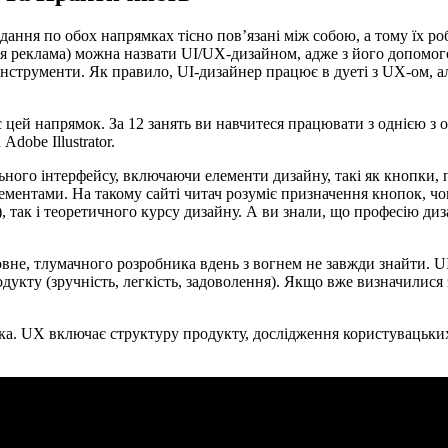
авдання по обох напрямках тісно пов’язані між собою, а тому їх 
ня реклама) можна назвати UI/UX-дизайном, адже з його допомог
струменти. Як правило, UI-дизайнер працює в дуеті з UX-ом, ал
є цей напрямок. За 12 занять ви навчитеся працювати з однією з
dobe Illustrator.
ного інтерфейсу, включаючи елементи дизайну, такі як кнопки, па
ментами. На такому сайті читач розуміє призначення кнопок, чом
), так і теоретичного курсу дизайну. А ви знали, що професію д
вне, тлумачного розробника вдень з вогнем не завжди знайти. UI 
одукту (зручність, легкість, задоволення). Якщо вже визначилися
афіка. UX включає структуру продукту, дослідження користувацьки