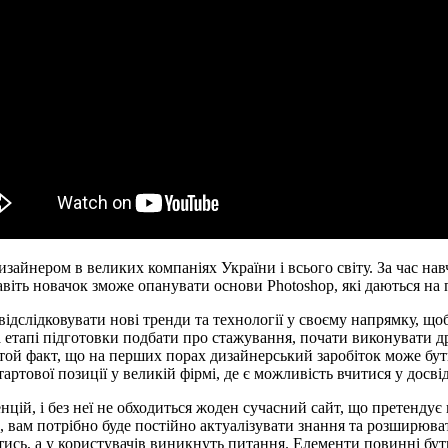
изайнером в великих компаніях України і всього світу. За час н
іть новачок зможе опанувати основи Photoshop, які даються на п
ідслідковувати нові тренди та технології у своєму напрямку, щ
тапі підготовки подбати про стажування, почати виконувати дріб
і той факт, що на перших порах дизайнерський заробіток може б
артової позиції у великій фірмі, де є можливість вчитися у досвід
нцій, і без неї не обходиться жоден сучасний сайт, що претенду
, вам потрібно буде постійно актуалізувати знання та розширюв
тись, а у користувачів виникнуть питання. Елементи повинні бут