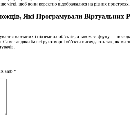
ше чіткі, щоб вони коректно відображалися на різних пристроях.
ожців, Які Програмували Віртуальних Р
вання наземних і підземних об’єктів, а також за фауну — посадк
Саме завдяки їм всі рукотворні об’єкти виглядають так, як ми з
увачів.
cats amb
*