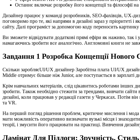
Останнє включає розробку його концепції та філософії на о
Дизайнер працює у команді розробників, SEO-фахівців, UX-диз
поговоримо про те, які напрями в дизайні зараз у пріоритеті і
сайту. Далі програміст за допомогою коду переносить картинку
Ви зможете відвідувати додаткові прямі ефіри як наживо, так і у
намагаючись зробити все аналогічно. Англомовні книги не завж
Завдання 1 Розробка Концепції Нового 
Скільки заробляєUI/UX дизайнер Заробітна плата UI/UX дизайнера
Middle отримує більше ніж Junior, але поступається в зарплаті д
Крім навчальних матеріалів, слід цікавитись роботами інших ди
зробити. Також необхідно стежити за трендами, вивчати сайти 
дизайні, коли працював у редакції газети у Черкасах. Потім він
та VR.
На перший погляд рішення проблем, критичне мислення і мода мо
мати можливість оперативно визначати вузькі місця і знаходит
теорії, і змусити його працювати на практиці. Вивчення дизайн
Ламінат Для Підлоги: Зручність, Стил