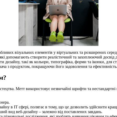
ливих візуальних елементів у віртуальних та розширених середо
ти, які допомагають створити реалістичний та захоплюючий досвід
ти дизайну, такі як кольори, типографіка, форми та іконки, для
вача з продуктом, покращуючи його задоволення та ефективність
м?
стецтва. Метт використовує незвичайні шрифти та нестандартні к
йнера.
айну в IT сфері, полягає в тому, що це дозволить здійснити кра
ший вид веб-дизайну – залежно від поставлених завдань.
а пізнавальні дослідження, які зроблять навчання цікавим та еф