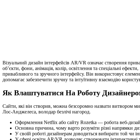
Візуальний дизайн інтерфейсів AR/VR означає створення приваб
об’єкти, фони, анімація, колір, освітлення та спеціальні ефек
привабливого та зручного інтерфейсу. Він використовує елемен
допомагає забезпечити зручну та інтуїтивну взаємодію користу
Як Влаштуватися На Роботу Дизайнеро
Сайти, які він створив, можна безсоромно назвати витвором ми
Лос-Анджелеса, володар безлічі нагород.
Оформлення Netflix або сайту Rozetka — робота веб-диза
Основна причина, чому варто розуміти різні напрямки диз
У своїй роботі дизайнерам доводиться вибирати той чи ін
У сфері освіти AR/VR дозволяє створювати інтерактивні т