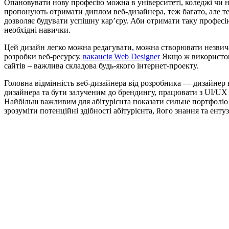
Опановувати нову професію можна в університеті, коледжі чи н
пропонують отримати диплом веб-дизайнера, теж багато, але те
дозволяє будувати успішну кар’єру. Аби отримати таку професі
необхідні навички.
Цей дизайн легко можна редагувати, можна створювати незвича
розробки веб-ресурсу.
вакансія Web Designer
Якщо ж використову
сайтів – важлива складова будь-якого інтернет-проекту.
Головна відмінність веб-дизайнера від розробника — дизайнер 
дизайнера та бути залученим до брендингу, працювати з UI/UX і
Найбільш важливим для абітурієнта показати сильне портфоліо с
зрозуміти потенційні здібності абітурієнта, його знання та ент