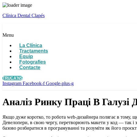
Clínica Dental Clapés
Menu
La Clínica
Tractaments
Equip
Fotografies
Contacte
TRUCA'NS
Instagram
Facebook-f
Google-plus-g
Аналіз Ринку Праці В Галузі 
Якщо дуже коротко, то робота web-дизайнера полягає в тому, щ
Девелопери, в свою чергу, перетворюють макети у код — так і 
базово розбиратися в програмуванні та розуміти як його проєкт 