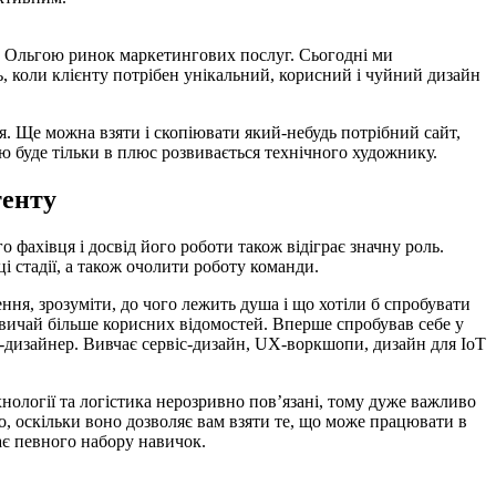
з Ольгою ринок маркетингових послуг. Сьогодні ми
ь, коли клієнту потрібен унікальний, корисний і чуйний дизайн
ення. Ще можна взяти і скопіювати який-небудь потрібний сайт,
ю буде тільки в плюс розвивається технічного художнику.
тенту
 фахівця і досвід його роботи також відіграє значну роль.
ці стадії, а також очолити роботу команди.
ння, зрозуміти, до чого лежить душа і що хотіли б спробувати
звичай більше корисних відомостей. Вперше спробував себе у
еб-дизайнер. Вивчає сервіс-дизайн, UX-воркшопи, дизайн для IoT
нології та логістика нерозривно пов’язані, тому дуже важливо
, оскільки воно дозволяє вам взяти те, що може працювати в
ає певного набору навичок.