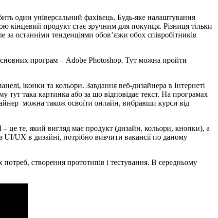
робить один універсальний фахівець. Будь-яке налаштування
ою кінцевий продукт стає зручним для покупця. Різниця тільки
е за останніми тенденціями обов’язки обох співробітників
 основних програм – Adobe Photoshop. Тут можна пройти
нелі, іконки та кольори. Завдання веб-дизайнера в Інтернеті
у тут така картинка або за що відповідає текст. На програмах
изайнер можна також освоїти онлайн, вибравши курси від
– це те, який вигляд має продукт (дизайн, кольори, кнопки), а
 з UI/UX в дизайні, потрібно вивчити вакансії по даному
х потреб, створення прототипів і тестування. В середньому