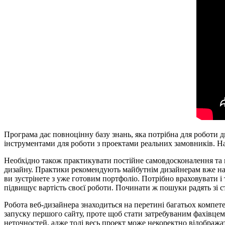
Програма дає повноцінну базу знань, яка потрібна для роботи д
інструментами для роботи з проектами реальних замовників. Нав
Необхідно також практикувати постійне самовдосконалення та в
дизайну. Практики рекомендують майбутнім дизайнерам вже на е
ви зустрінете з уже готовим портфоліо. Потрібно враховувати 
підвищує вартість своєї роботи. Починати ж пошуки радять зі ст
Робота веб-дизайнера знаходиться на перетині багатьох компете
запуску першого сайту, проте щоб стати затребуваним фахівцем
неточностей, адже тоді весь проект може некоректно відобража