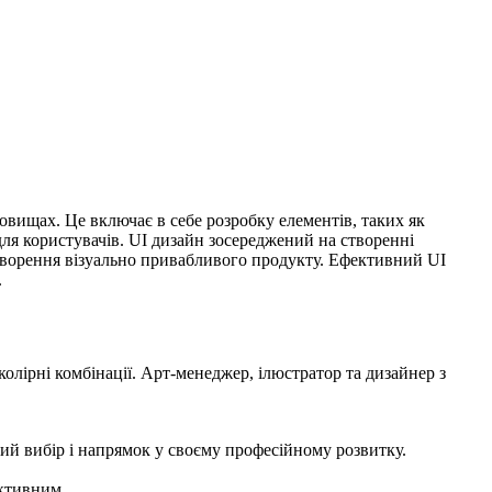
вищах. Це включає в себе розробку елементів, таких як
 для користувачів. UI дизайн зосереджений на створенні
 створення візуально привабливого продукту. Ефективний UI
.
олірні комбінації. Арт-менеджер, ілюстратор та дизайнер з
щий вибір і напрямок у своєму професійному розвитку.
ективним.