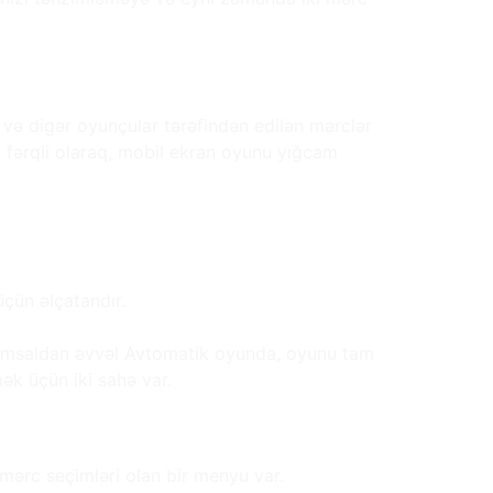
 və digər oyunçular tərəfindən edilən mərclər
 fərqli olaraq, mobil ekran oyunu yığcam
üçün əlçatandır.
ən əmsaldan əvvəl Avtomatik oyunda, oyunu tam
ək üçün iki sahə var.
 mərc seçimləri olan bir menyu var.