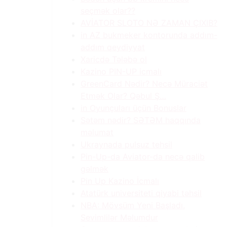
seçmək olar??
AVİATOR SLOTO NƏ ZAMAN ÇIXIB?
in AZ bukmeker kontorunda addım-
addım qeydiyyat
Xaricdə Tələbə ol
Kazino PIN-UP icmalı
GreenCard Nədir? Necə Müraciət
Etmək Olar? Qəbul Ş…
in Oyunçuları üçün Bonuslar
Sətəm nədir? SƏTƏM haqqında
məlumat
Ukraynada pulsuz tehsil
Pin-Up-da Aviator-da necə qalib
gəlmək
Pin Up Kazino İcmalı
Atatürk universiteti qiyabi təhsil
NBA: Mövsüm Yeni Başladı,
Sevimlilər Məlumdur