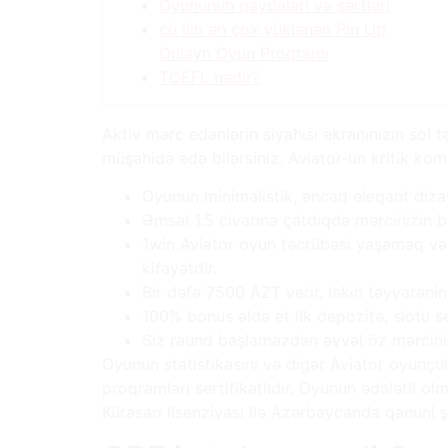
Oyununun qaydaları və şərtləri
cü ilin ən çox yüklənən Pin Up
Onlayn Oyun Proqramı
TOEFL nədir?
Aktiv mərc edənlərin siyahısı ekranınızın sol 
müşahidə edə bilərsiniz. Aviator-un kritik k
Oyunun minimalistik, ancaq eleqant dizay
Əmsal 1.5 civarına çatdıqda mərcinizin bi
1win Aviator oyun təcrübəsi yaşamaq və 
kifayətdir.
Bir dəfə 7500 AZT verir, lakin təyyarənin
100% bonus əldə et ilk depozitə, slotu s
Siz raund başlamazdan əvvəl öz mərciniz
Oyunun statistikasını və digər Aviator oyunçula
proqramları sertifikatlıdır. Oyunun ədalətli o
Kürasao lisenziyası ilə Azərbaycanda qanuni şə