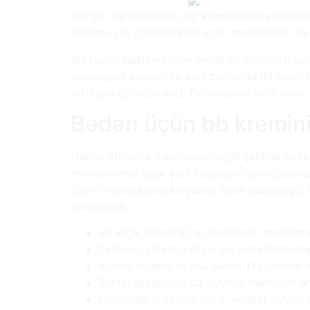
Hər bir Xaricdetehsil.org komandasına təşək
səmimiyyət göstərdikləri üçün təşəkkürlər. Hər
Siz raund başlamazdan əvvəl öz mərcinizi yerl
xüsusiyyət sayəsində eyni zamanda iki mərc d
artdığını görəcəksiniz. Bu əmsallar sizin mərc 
Bədən üçün bb kremini
Nəticə etibarilə, kapitalınızı ağıllı şəkildə 
məsləhətimiz əgər yeni başlayan oyunçusunuzs
Demo versiyası sizə oyunun necə qurulduğu, n
verəcəkdir.
Ən kiçik əmsal X1-ə bərabərdir, maksimu
Tətbiqin gətirdiyi digər bir üstünlüklərdə
Yuvası aviator oyunu Şanslı Təyyarənin so
Bunun sayəsində siz oyunun məntiqini an
Oyunçuların sayına görə, Aviator oyunu s