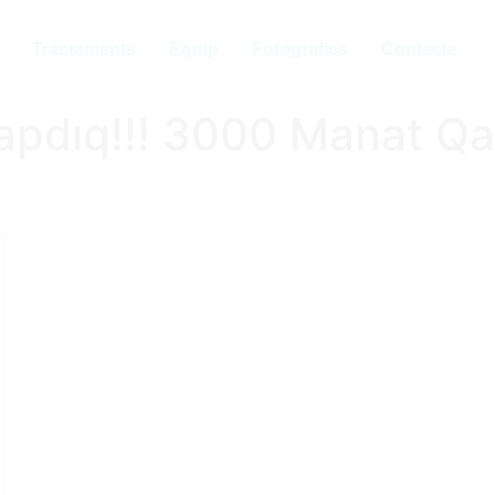
Tractaments
Equip
Fotografies
Contacte
 Tapdıq!!! 3000 Manat Q