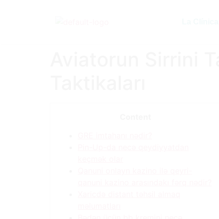
La Clínica
Aviatorun Sirrini
Taktikaları
Content
GRE imtahanı nədir?
Pin-Up-da necə qeydiyyatdan
keçmək olar
Qanuni onlayn kazino ilə qeyri-
qanuni kazino arasındakı fərq nədir?
Xaricdə distant təhsil almaq
məlumatları
Bədən üçün bb kremini necə