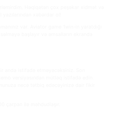
özləmirdim. Həqiqətən çox peşəkar xidmət və
l yazılarından xəbərdar ol!
manınız var. Aviator game 1win-in yaratdığı
ksəlməyə başlayır və əmsalların ekranda
bir anda istifadə etməyəcəksiniz. Son
demo versiyasından mütləq istifadə edin.
unuza necə tətbiq edəcəyinizə dair fikir
00 çarpan ilə məhdudlaşır.
.