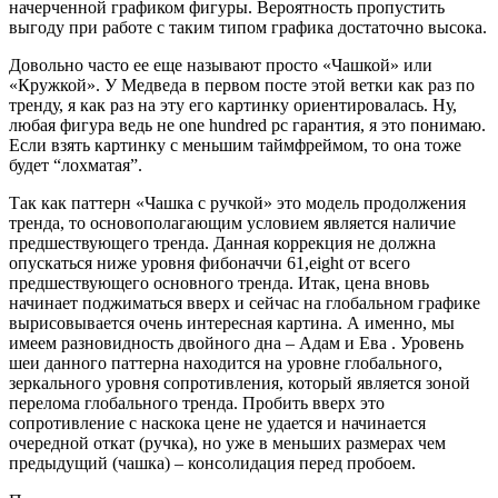
начерченной графиком фигуры. Вероятность пропустить
выгоду при работе с таким типом графика достаточно высока.
Довольно часто ее еще называют просто «Чашкой» или
«Кружкой». У Медведа в первом посте этой ветки как раз по
тренду, я как раз на эту его картинку ориентировалась. Ну,
любая фигура ведь не one hundred pc гарантия, я это понимаю.
Если взять картинку с меньшим таймфреймом, то она тоже
будет “лохматая”.
Так как паттерн «Чашка с ручкой» это модель продолжения
тренда, то основополагающим условием является наличие
предшествующего тренда. Данная коррекция не должна
опускаться ниже уровня фибоначчи 61,eight от всего
предшествующего основного тренда. Итак, цена вновь
начинает поджиматься вверх и сейчас на глобальном графике
вырисовывается очень интересная картина. А именно, мы
имеем разновидность двойного дна – Адам и Ева . Уровень
шеи данного паттерна находится на уровне глобального,
зеркального уровня сопротивления, который является зоной
перелома глобального тренда. Пробить вверх это
сопротивление с наскока цене не удается и начинается
очередной откат (ручка), но уже в меньших размерах чем
предыдущий (чашка) – консолидация перед пробоем.