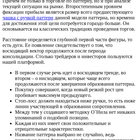
Причем не только в торговле по паттерну, но и при анализе
текущей ситуации на рынке. Второстепенным уровнем
фиксации прибыли является размер всего предшествующего
чашка с ручкой паттерн
данной модели паттерна, но времени
для достижения этой цели потребуется гораздо больше. Он
основывается на классических традициях проведения торгов.
Расстояние определяется глубиной первой части фигуры, то
есть дуги. Ее появление свидетельствует о том, что
восходящий вектор продолжится после периода
консолидации. Столько трейдеров и инвесторов пользуются
нашей платформой.
В первом случае речь идет о восходящем тренде, во
втором – о нисходящем, которые чаще всего
продолжаются после завершения образования паттерна.
Покупку совершают, когда новый резкий рост цен
пробивает максимум предыдущего.
Стоп-лосс должен находиться ниже ручки, то есть ниже
линии участвующей в образовании сопротивления.
Между тем у создавшего методику О`Нила нет никаких
упоминаний о подобной позиции.
Каждая из них имеет свои положительные и
отрицательные характеристики.
Название паттерна выбрано не случайно, ведь