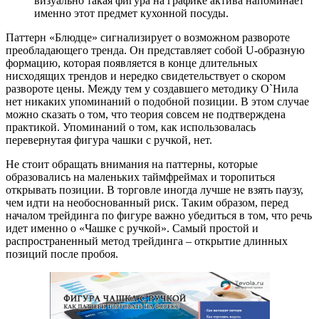
визуально такая фигура на графике актива напоминает
именно этот предмет кухонной посуды.
Паттерн «Блюдце» сигнализирует о возможном развороте
преобладающего тренда. Он представляет собой U-образную
формацию, которая появляется в конце длительных
нисходящих трендов и нередко свидетельствует о скором
развороте цены. Между тем у создавшего методику О`Нила
нет никаких упоминаний о подобной позиции. В этом случае
можно сказать о том, что теория совсем не подтверждена
практикой. Упоминаний о том, как использовалась
перевернутая фигура чашки с ручкой, нет.
Не стоит обращать внимания на паттерны, которые
образовались на маленьких таймфреймах и торопиться
открывать позиции. В торговле иногда лучше не взять паузу,
чем идти на необоснованный риск. Таким образом, перед
началом трейдинга по фигуре важно убедиться в том, что речь
идет именно о «Чашке с ручкой». Самый простой и
распространенный метод трейдинга – открытие длинных
позиций после пробоя.