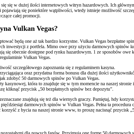
 się się w dużej ilości internetowych witryn hazardowych. Ich główny
li pojawiają się poniektóre wątpliwości, wtedy istnieje możliwość sz
czące całej promocji.
yna Vulkan Vegas?
ceptować będą one aż tak bardzo korzystne. Vulkan Vegas bezpłatne s
nych inwestycji z portfela. Mimo owe przy użyciu darmowych spinów ł
dują się obecnie dostępne pod rynku hazardowym. 1 ze sposobów owe 
w regulaminie Vulkan Vegas.
ożliwość szczegółowego zapoznania się z regulaminem kasyna.
 przyciągająca oraz przydatna forma bonusu dla dużej ilości użytkownik
ć, jak zdobyć 50 darmowych spinów po Vulkan Vegas.
rty kasynowej, która to znajduje się w tym momencie na naszej stronie 
oszę kliknąć przycisk „50 bezpłatnych spinów bez depozytu”.
znaczane znajdują się też dla wiernych graczy. Pamiętaj, hdy korzystan
ć pięćdziesiąt darmowych spinów w Vulkan Vegas. Pełna ta procedura o
skać korzyść z bycia na naszej stronie www, to proszę nacisnąć przycis
pozostałymi dla nowych fanów. Przyjmują one formę 50 darmowych sp