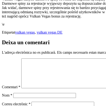
Darmowe spiny za rejestracje wyjąwszy depozytu są dopuszczalne do 
Jak widać, darmowe spiny przy rejestrowania się to bardzo przyciągaj
interesującą odmianą rozrywki, szczególnie pośród użytkowników 
też nagród oprócz Vulkan Vegas bonus za rejestrację.
\e
Etiquetat
vulkan vegas
,
vulkan vegas DE
Deixa un comentari
L'adreça electrònica no es publicarà.
Els camps necessaris estan mar
Comentari
*
Nom
*
Correu electrònic
*