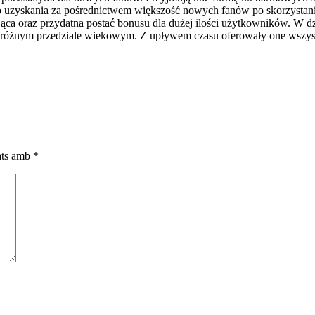
uzyskania za pośrednictwem większość nowych fanów po skorzystaniu p
ąca oraz przydatna postać bonusu dla dużej ilości użytkowników. W dzi
w różnym przedziale wiekowym. Z upływem czasu oferowały one wszys
cats amb
*