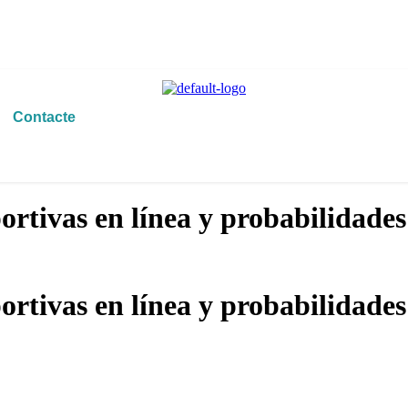
Contacte
rtivas en línea y probabilidades
rtivas en línea y probabilidades