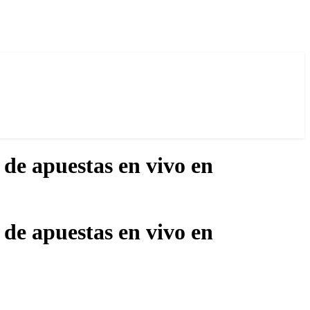
 de apuestas en vivo en
 de apuestas en vivo en