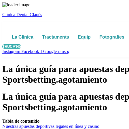
Clínica Dental Clapés
La Clínica
Tractaments
Equip
Fotografies
TRUCA'NS
Instagram
Facebook-f
Google-plus-g
La única guía para apuestas depo
Sportsbetting.agotamiento
La única guía para apuestas depo
Sportsbetting.agotamiento
Tabla de contenido
Nuestras apuestas deportivas legales en línea y casino