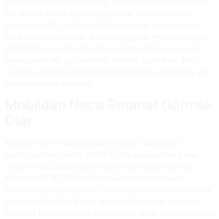
Bu rejimlərə oyunların subay və canlı versiyaları daxildir.
Siz dərhal onlara daxil ola, oynaya, mərc rejimlərini
seçə, müxtəlif çeşiddə slotlar və qumar oyunlarından
yararlana biləcəksiniz. Bu kateqoriyada Mostbet kazino
platformasının daha tanımlı oyunları yerləşir ki, bunlar
oyunçuların lap çox üstünlük verdiyi oyunlardır. Bütün
oyunları görmək ötrü bölmənin sağındakı subyektiv abi
düyməyə basa bilərsiniz.
Mobildən Necə Əmanət Görmək
Olar
Mostbet AZ-90 Azərbaycanın aparıcı bukmeker
kontorlarından biridir. 2009-ci ildə təsis edilən şirkət
onlayn mərc sahəsində mahiyyət oyunçuya çevrilib.
Mostbet AZ-90 bütün dünyadan olan oyunçuların
etimadını qazanmış bərk, təmtəraqlı möhkəm məhsul və
müştəri xidmətləri şirkəti qədər özünü iqrar etmişdir.
Mostbet bonusu müasir istifadəçilər üçün bax: cəzbedici