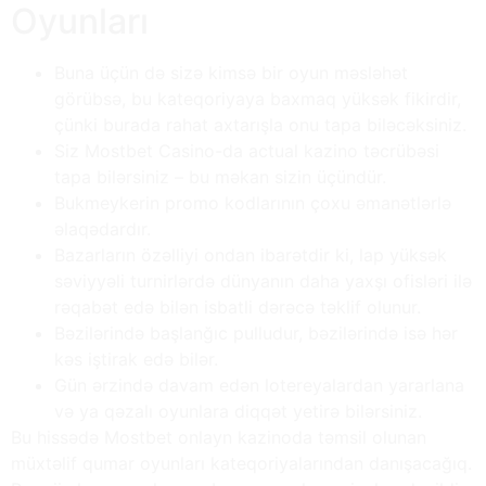
Oyunları
Buna üçün də sizə kimsə bir oyun məsləhət
görübsə, bu kateqoriyaya baxmaq yüksək fikirdir,
çünki burada rahat axtarışla onu tapa biləcəksiniz.
Siz Mostbet Casino-da actual kazino təcrübəsi
tapa bilərsiniz – bu məkan sizin üçündür.
Bukmeykerin promo kodlarının çoxu əmanətlərlə
əlaqədardır.
Bazarların özəlliyi ondan ibarətdir ki, lap yüksək
səviyyəli turnirlərdə dünyanın daha yaxşı ofisləri ilə
rəqabət edə bilən isbatli dərəcə təklif olunur.
Bəzilərində başlanğıc pulludur, bəzilərində isə hər
kəs iştirak edə bilər.
Gün ərzində davam edən lotereyalardan yararlana
və ya qəzalı oyunlara diqqət yetirə bilərsiniz.
Bu hissədə Mostbet onlayn kazinoda təmsil olunan
müxtəlif qumar oyunları kateqoriyalarından danışacağıq.