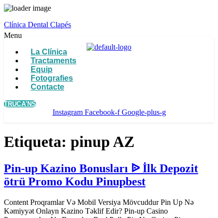
Clínica Dental Clapés
Menu
La Clínica
Tractaments
Equip
Fotografies
Contacte
TRUCA'NS
Instagram
Facebook-f
Google-plus-g
Etiqueta:
pinup AZ
Pin-up Kazino Bonusları ᐉ İlk Depozit
ötrü Promo Kodu Pinupbest
Content Proqramlar Və Mobil Versiya Mövcuddur Pin Up Nə
Kəmiyyət Onlayn Kazino Təklif Edir? Pin-up Casino