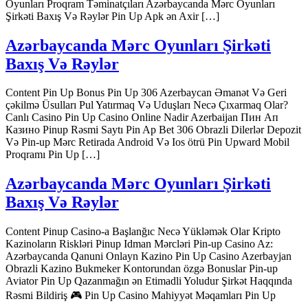
Oyunları Proqram Təminatçıları Azərbaycanda Mərc Oyunları
Şirkəti Baxış Və Rəylər Pin Up Apk ən Axir […]
Azərbaycanda Mərc Oyunları Şirkəti
Baxış Və Rəylər
Content Pin Up Bonus Pin Up 306 Azerbaycan Əmanət Və Geri
çəkilmə Üsulları Pul Yatırmaq Və Uduşları Necə Çıxarmaq Olar?
Canlı Casino Pin Up Casino Online Nadir Azerbaijan Пин Ап
Казино Pinup Rəsmi Saytı Pin Ap Bet 306 Obrazli Dilerlər Depozit
Və Pin-up Mərc Retirada Android Və Ios ötrü Pin Upward Mobil
Proqramı Pin Up […]
Azərbaycanda Mərc Oyunları Şirkəti
Baxış Və Rəylər
Content Pinup Casino-a Başlanğıc Necə Yükləmək Olar Kripto
Kazinoların Riskləri Pinup Idman Mərcləri Pin-up Casino Az:
Azərbaycanda Qanuni Onlayn Kazino Pin Up Casino Azerbayjan
Obrazli Kazino Bukmeker Kontorundan özgə Bonuslar Pin-up
Aviator Pin Up Qazanmağın ən Etimadli Yoludur Şirkət Haqqında
Rəsmi Bildiriş 🎮 Pin Up Casino Mahiyyət Məqamları Pin Up