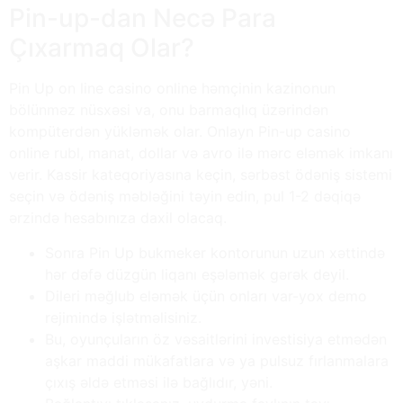
Pin-up-dan Necə Para
Çıxarmaq Olar?
Pin Up on line casino online həmçinin kazinonun
bölünməz nüsxəsi va, onu barmaqlıq üzərindən
kompüterdən yükləmək olar. Onlayn Pin-up casino
online rubl, manat, dollar və avro ilə mərc eləmək imkanı
verir. Kassir kateqoriyasına keçin, sərbəst ödəniş sistemi
seçin və ödəniş məbləğini təyin edin, pul 1-2 dəqiqə
ərzində hesabınıza daxil olacaq.
Sonra Pin Up bukmeker kontorunun uzun xəttində
hər dəfə düzgün liqanı eşələmək gərək deyil.
Dileri məğlub eləmək üçün onları var-yox demo
rejimində işlətməlisiniz.
Bu, oyunçuların öz vəsaitlərini investisiya etmədən
aşkar maddi mükafatlara və ya pulsuz fırlanmalara
çıxış əldə etməsi ilə bağlıdır, yəni.