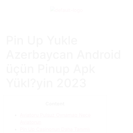
Pin Up Yukle
Azerbaycan Android
üçün Pinup Apk
Yükl?yin 2023
Content
Aviatoru Pulsuz Oynamaq Necə
Aviatorun
Pin Up Casinonun Daha Tanımlı