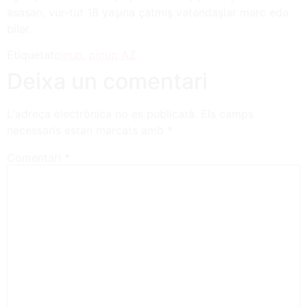
əsasən, vur-tut 18 yaşına çatmış vətəndaşlar mərc edə
bilər.
Etiquetat
pinup
,
pinup AZ
Deixa un comentari
L'adreça electrònica no es publicarà.
Els camps
necessaris estan marcats amb
*
Comentari
*