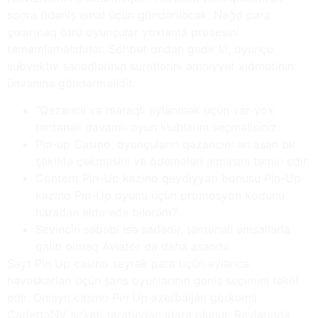
sonra ödəniş emal üçün göndəriləcək. Nağd para
çıxarmaq ötrü oyunçular yoxlama prosesini
tamamlamalıdırlar. Söhbət ondan gedir ki, oyunçu
subyektiv sənədlərinin surətlərini əmniyyət xidmətinin
ünvanına göndərməlidir.
“Qazanclı və maraqlı əylənmək üçün var-yox
təntənəli davamlı oyun klublarını seçməlisiniz.
Pin-up Casino, oyunçuların qazancını ən asan bir
şəkildə çəkməsini və ödəmələri almasını təmin edir.
Content Pin-Up kazino qeydiyyatı bonusu Pin-Up
kazino Pin-Up oyunu üçün promosyon kodunu
haradan əldə edə bilərəm?
Sevincin səbəbi isə sadədir, təntənəli əmsallarla
qalib olmaq Aviator da daha asandır.
Sayt Pin Up casino seyrək para üçün əyləncə
həvəskarları üçün şans oyunlarının geniş seçimini təklif
edir. Onlayn casino Pin Up azerbaijan görkəmli
CarlettaNV şirkəti tərəfindən idarə olunur. Rəylərində