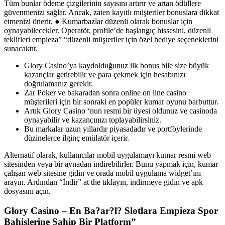
Tüm bunlar ödeme çizgilerinin sayısını artırır ve artan ödüllere
güvenmenizi sağlar. Ancak, zaten kayıtlı müşteriler bonuslara dikkat
etmenizi önerir. ● Kumarbazlar düzenli olarak bonuslar için
oynayabilecekler. Operatör, profile’de başlangıç hissesini, düzenli
teklifleri empieza” “düzenli müşteriler için özel hediye seçeneklerini
sunacaktır.
Glory Casino’ya kaydolduğunuz ilk bonus bile size büyük
kazançlar getirebilir ve para çekmek için hesabınızı
doğrulamanız gerekir.
Zar Poker ve bakaradan sonra online on line casino
müşterileri için bir sonraki en popüler kumar oyunu barbuttur.
Artık Glory Casino ‘nun resmi bir üyesi oldunuz ve casinoda
oynayabilir ve kazancınızı toplayabilirsiniz.
Bu markalar uzun yıllardır piyasadadır ve portföylerinde
düzinelerce ilginç emülatör içerir.
Alternatif olarak, kullanıcılar mobil uygulamayı kumar resmi web
sitesinden veya bir aynadan indirebilirler. Bunu yapmak için, kumar
çalışan web sitesine gidin ve orada mobil uygulama widget’ını
arayın. Ardından “İndir” at the tıklayın, indirmeye gidin ve apk
dosyasını açın.
Glory Casino – En Ba?ar?l? Slotlara Empieza Spor
Bahislerine Sahip Bir Platform”