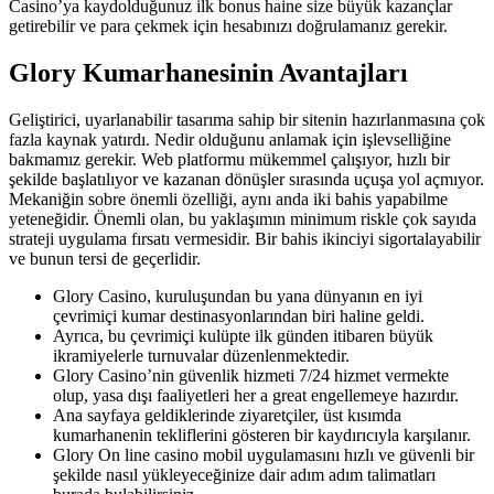
Casino’ya kaydolduğunuz ilk bonus haine size büyük kazançlar
getirebilir ve para çekmek için hesabınızı doğrulamanız gerekir.
Glory Kumarhanesinin Avantajları
Geliştirici, uyarlanabilir tasarıma sahip bir sitenin hazırlanmasına çok
fazla kaynak yatırdı. Nedir olduğunu anlamak için işlevselliğine
bakmamız gerekir. Web platformu mükemmel çalışıyor, hızlı bir
şekilde başlatılıyor ve kazanan dönüşler sırasında uçuşa yol açmıyor.
Mekaniğin sobre önemli özelliği, aynı anda iki bahis yapabilme
yeteneğidir. Önemli olan, bu yaklaşımın minimum riskle çok sayıda
strateji uygulama fırsatı vermesidir. Bir bahis ikinciyi sigortalayabilir
ve bunun tersi de geçerlidir.
Glory Casino, kuruluşundan bu yana dünyanın en iyi
çevrimiçi kumar destinasyonlarından biri haline geldi.
Ayrıca, bu çevrimiçi kulüpte ilk günden itibaren büyük
ikramiyelerle turnuvalar düzenlenmektedir.
Glory Casino’nin güvenlik hizmeti 7/24 hizmet vermekte
olup, yasa dışı faaliyetleri her a great engellemeye hazırdır.
Ana sayfaya geldiklerinde ziyaretçiler, üst kısımda
kumarhanenin tekliflerini gösteren bir kaydırıcıyla karşılanır.
Glory On line casino mobil uygulamasını hızlı ve güvenli bir
şekilde nasıl yükleyeceğinize dair adım adım talimatları