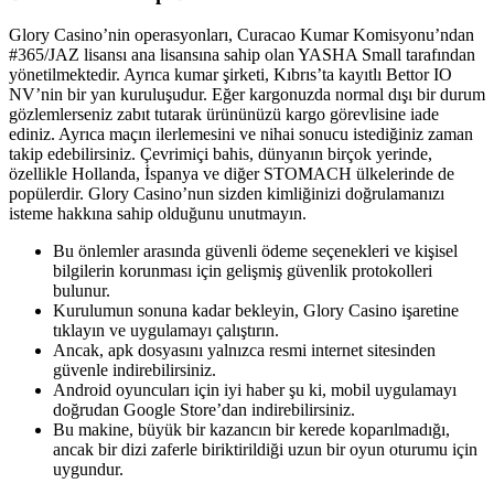
Glory Casino’nin operasyonları, Curacao Kumar Komisyonu’ndan
#365/JAZ lisansı ana lisansına sahip olan YASHA Small tarafından
yönetilmektedir. Ayrıca kumar şirketi, Kıbrıs’ta kayıtlı Bettor IO
NV’nin bir yan kuruluşudur. Eğer kargonuzda normal dışı bir durum
gözlemlerseniz zabıt tutarak ürününüzü kargo görevlisine iade
ediniz. Ayrıca maçın ilerlemesini ve nihai sonucu istediğiniz zaman
takip edebilirsiniz. Çevrimiçi bahis, dünyanın birçok yerinde,
özellikle Hollanda, İspanya ve diğer STOMACH ülkelerinde de
popülerdir. Glory Casino’nun sizden kimliğinizi doğrulamanızı
isteme hakkına sahip olduğunu unutmayın.
Bu önlemler arasında güvenli ödeme seçenekleri ve kişisel
bilgilerin korunması için gelişmiş güvenlik protokolleri
bulunur.
Kurulumun sonuna kadar bekleyin, Glory Casino işaretine
tıklayın ve uygulamayı çalıştırın.
Ancak, apk dosyasını yalnızca resmi internet sitesinden
güvenle indirebilirsiniz.
Android oyuncuları için iyi haber şu ki, mobil uygulamayı
doğrudan Google Store’dan indirebilirsiniz.
Bu makine, büyük bir kazancın bir kerede koparılmadığı,
ancak bir dizi zaferle biriktirildiği uzun bir oyun oturumu için
uygundur.