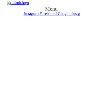
Menu
Instagram
Facebook-f
Google-plus-g