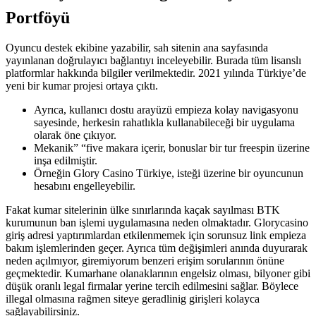
Portföyü
Oyuncu destek ekibine yazabilir, sah sitenin ana sayfasında
yayınlanan doğrulayıcı bağlantıyı inceleyebilir. Burada tüm lisanslı
platformlar hakkında bilgiler verilmektedir. 2021 yılında Türkiye’de
yeni bir kumar projesi ortaya çıktı.
Ayrıca, kullanıcı dostu arayüzü empieza kolay navigasyonu
sayesinde, herkesin rahatlıkla kullanabileceği bir uygulama
olarak öne çıkıyor.
Mekanik” “five makara içerir, bonuslar bir tur freespin üzerine
inşa edilmiştir.
Örneğin Glory Casino Türkiye, isteği üzerine bir oyuncunun
hesabını engelleyebilir.
Fakat kumar sitelerinin ülke sınırlarında kaçak sayılması BTK
kurumunun ban işlemi uygulamasına neden olmaktadır. Glorycasino
giriş adresi yaptırımlardan etkilenmemek için sorunsuz link empieza
bakım işlemlerinden geçer. Ayrıca tüm değişimleri anında duyurarak
neden açılmıyor, giremiyorum benzeri erişim sorularının önüne
geçmektedir. Kumarhane olanaklarının engelsiz olması, bilyoner gibi
düşük oranlı legal firmalar yerine tercih edilmesini sağlar. Böylece
illegal olmasına rağmen siteye geradlinig girişleri kolayca
sağlayabilirsiniz.