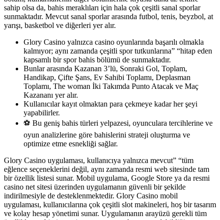
sahip olsa da, bahis meraklıları için hala çok çeşitli sanal sporlar
sunmaktadır. Mevcut sanal sporlar arasında futbol, tenis, beyzbol, at
yarışı, basketbol ve diğerleri yer alır.
Glory Casino yalnızca casino oyunlarında başarılı olmakla
kalmıyor; aynı zamanda çeşitli spor tutkunlarına” “hitap eden
kapsamlı bir spor bahis bölümü de sunmaktadır.
Bunlar arasında Kazanan 3’lü, Sonraki Gol, Toplam,
Handikap, Çifte Şans, Ev Sahibi Toplamı, Deplasman
Toplamı, The woman İki Takımda Punto Atacak ve Maç
Kazananı yer alır.
Kullanıcılar kayıt olmaktan para çekmeye kadar her şeyi
yapabilirler.
⚽️ Bu geniş bahis türleri yelpazesi, oyunculara tercihlerine ve
oyun analizlerine göre bahislerini strateji oluşturma ve
optimize etme esnekliği sağlar.
Glory Casino uygulaması, kullanıcıya yalnızca mevcut” “tüm
eğlence seçeneklerini değil, aynı zamanda resmi web sitesinde tam
bir özellik listesi sunar. Mobil uygulama, Google Store ya da resmi
casino net sitesi üzerinden uygulamanın güvenli bir şekilde
indirilmesiyle de desteklenmektedir. Glory Casino mobil
uygulaması, kullanıcılarına çok çeşitli slot makineleri, hoş bir tasarım
ve kolay hesap yönetimi sunar. Uygulamanın arayüzü gerekli tüm