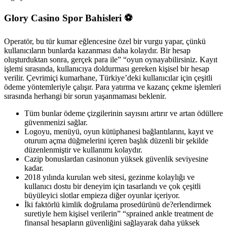
Glory Casino Spor Bahisleri ⚽️
Operatör, bu tür kumar eğlencesine özel bir vurgu yapar, çünkü
kullanıcıların bunlarda kazanması daha kolaydır. Bir hesap
oluşturduktan sonra, gerçek para ile” “oyun oynayabilirsiniz. Kayıt
işlemi sırasında, kullanıcıya doldurması gereken kişisel bir hesap
verilir. Çevrimiçi kumarhane, Türkiye’deki kullanıcılar için çeşitli
ödeme yöntemleriyle çalışır. Para yatırma ve kazanç çekme işlemleri
sırasında herhangi bir sorun yaşanmaması beklenir.
Tüm bunlar ödeme çizgilerinin sayısını artırır ve artan ödüllere
güvenmenizi sağlar.
Logoyu, menüyü, oyun kütüphanesi bağlantılarını, kayıt ve
oturum açma düğmelerini içeren başlık düzenli bir şekilde
düzenlenmiştir ve kullanımı kolaydır.
Cazip bonuslardan casinonun yüksek güvenlik seviyesine
kadar.
2018 yılında kurulan web sitesi, gezinme kolaylığı ve
kullanıcı dostu bir deneyim için tasarlandı ve çok çeşitli
büyüleyici slotlar empieza diğer oyunlar içeriyor.
İki faktörlü kimlik doğrulama prosedürünü de?erlendirmek
suretiyle hem kişisel verilerin” “sprained ankle treatment de
finansal hesapların güvenliğini sağlayarak daha yüksek