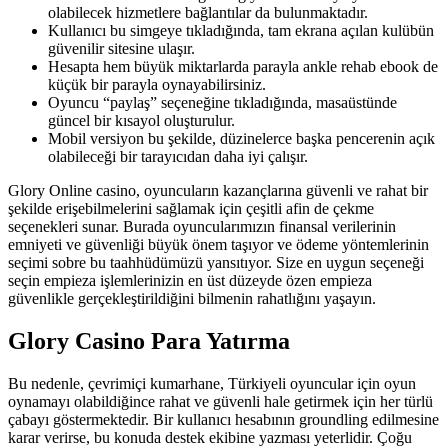
olabilecek hizmetlere bağlantılar da bulunmaktadır.
Kullanıcı bu simgeye tıkladığında, tam ekrana açılan kulübün
güvenilir sitesine ulaşır.
Hesapta hem büyük miktarlarda parayla ankle rehab ebook de
küçük bir parayla oynayabilirsiniz.
Oyuncu “paylaş” seçeneğine tıkladığında, masaüstünde
güncel bir kısayol oluşturulur.
Mobil versiyon bu şekilde, düzinelerce başka pencerenin açık
olabileceği bir tarayıcıdan daha iyi çalışır.
Glory Online casino, oyuncuların kazançlarına güvenli ve rahat bir
şekilde erişebilmelerini sağlamak için çeşitli afin de çekme
seçenekleri sunar. Burada oyuncularımızın finansal verilerinin
emniyeti ve güvenliği büyük önem taşıyor ve ödeme yöntemlerinin
seçimi sobre bu taahhüdümüzü yansıtıyor. Size en uygun seçeneği
seçin empieza işlemlerinizin en üst düzeyde özen empieza
güvenlikle gerçekleştirildiğini bilmenin rahatlığını yaşayın.
Glory Casino Para Yatırma
Bu nedenle, çevrimiçi kumarhane, Türkiyeli oyuncular için oyun
oynamayı olabildiğince rahat ve güvenli hale getirmek için her türlü
çabayı göstermektedir. Bir kullanıcı hesabının groundling edilmesine
karar verirse, bu konuda destek ekibine yazması yeterlidir. Çoğu