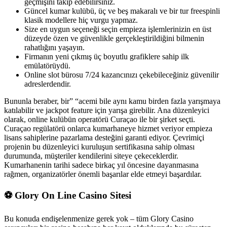
geçmişini takip edebilirsiniz.
Güncel kumar kulübü, üç ve beş makaralı ve bir tur freespinli
klasik modellere hiç vurgu yapmaz.
Size en uygun seçeneği seçin empieza işlemlerinizin en üst
düzeyde özen ve güvenlikle gerçekleştirildiğini bilmenin
rahatlığını yaşayın.
Firmanın yeni çıkmış üç boyutlu grafiklere sahip ilk
emülatörüydü.
Online slot bürosu 7/24 kazancınızı çekebileceğiniz güvenilir
adreslerdendir.
Bununla beraber, bir” “acemi bile aynı kamu birden fazla yarışmaya
katılabilir ve jackpot feature için yarışa girebilir. Ana düzenleyici
olarak, online kulübün operatörü Curaçao ile bir şirket seçti.
Curaçao regülatörü onlarca kumarhaneye hizmet veriyor empieza
lisans sahiplerine pazarlama desteğini garanti ediyor. Çevrimiçi
projenin bu düzenleyici kuruluşun sertifikasına sahip olması
durumunda, müşteriler kendilerini siteye çekeceklerdir.
Kumarhanenin tarihi sadece birkaç yıl öncesine dayanmasına
rağmen, organizatörler önemli başarılar elde etmeyi başardılar.
⚽️ Glory On Line Casino Sitesi
Bu konuda endişelenmenize gerek yok – tüm Glory Casino