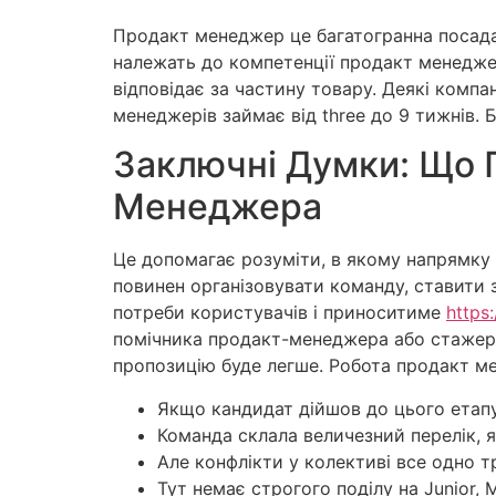
Продакт менеджер це багатогранна посада,
належать до компетенції продакт менедже
відповідає за частину товару. Деякі комп
менеджерів займає від three до 9 тижнів. 
Заключні Думки: Що П
Менеджера
Це допомагає розуміти, в якому напрямку 
повинен організовувати команду, ставити 
потреби користувачів і приноситиме
https
помічника продакт-менеджера або стажера.
пропозицію буде легше. Робота продакт м
Якщо кандидат дійшов до цього етапу,
Команда склала величезний перелік, 
Але конфлікти у колективі все одно т
Тут немає строгого поділу на Junior, M