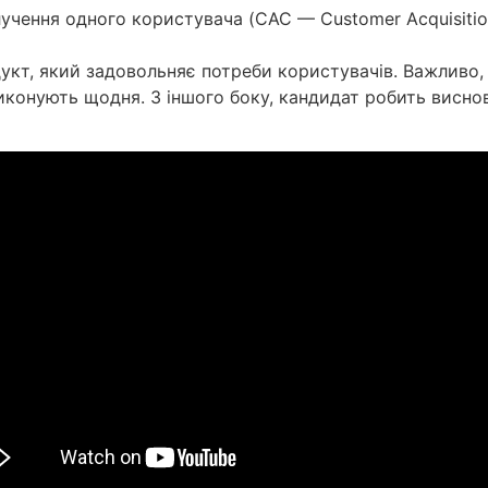
учення одного користувача (CAC — Customer Acquisition
укт, який задовольняє потреби користувачів. Важливо
конують щодня. З іншого боку, кандидат робить виснов