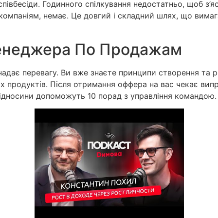
півбесіди. Годинного спілкування недостатньо, щоб з’я
 компаніям, немає. Це довгий і складний шлях, що вимаг
енеджера По Продажам
надає перевагу. Ви вже знаєте принципи створення та 
х продуктів. Після отримання оффера на вас чекає вип
відносини допоможуть 10 порад з управління командою.