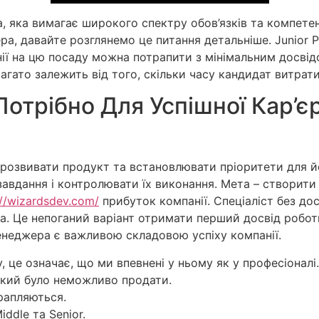
 яка вимагає широкого спектру обов’язків та компетен
ра, давайте розглянемо це питання детальніше. Junior
анії на цю посаду можна потрапити з мінімальним досві
Багато залежить від того, скільки часу кандидат витрат
отрібно Для Успішної Кар’є
розвивати продукт та встановлювати пріоритети для йо
завдання і контролювати їх виконання. Мета – створит
://wizardsdev.com/
прибуток компанії. Спеціаліст без до
 Це непоганий варіант отримати перший досвід роботи,
енеджера є важливою складовою успіху компанії.
 це означає, що ми впевнені у ньому як у професіоналі.
який було неможливо продати.
рапляються.
iddle та Senior.