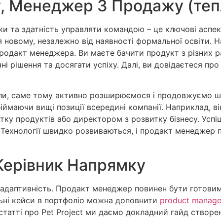
, Менеджер З Продажу (теп
чки та здатність управляти командою – це ключові аспе
 новому, незалежно від наявності формальної освіти. На
одакт менеджера. Ви маєте бачити продукт з різних рак
і рішення та досягати успіху. Далі, ви довідаєтеся про
іколи, саме тому активно розширюємося і продовжуємо 
ймаючи вищі позиції всередині компанії. Наприклад, ві
тку продуктів або директором з розвитку бізнесу. Усп
Технології швидко розвиваються, і продакт менеджер по
Керівник Напрямку
адаптивність. Продакт менеджер повинен бути готовим 
альні кейси в портфоліо можна доповнити
product manage
статті про Pet Project ми даємо докладний гайд створ