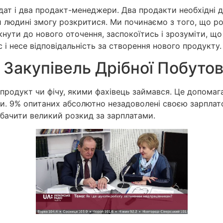
дидат і два продакт-менеджери. Два продакти необхідні
людині змогу розкритися. Ми починаємо з того, що ро
нути до нового оточення, заспокоїтись і зрозуміти, щ
і несе відповідальність за створення нового продукту.
акупівель Дрібної Побутово
родукт чи фічу, якими фахівець займався. Це допомаг
еми. 9% опитаних абсолютно незадоволені своєю зарпла
обачити великий розкид за зарплатами.