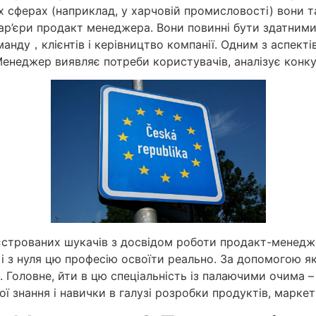
нших сферах (наприклад, у харчовій промисловості) вони 
р’єри продакт менеджера. Вони повинні бути здатними
ду，клієнтів і керівництво компанії. Одним з аспектів
 Менеджер виявляє потреби користувачів, аналізує конк
еєстрованих шукачів з досвідом роботи продакт-мене
 і з нуля цю професію освоїти реально. За допомогою як
 Головне, йти в цю спеціальність із палаючими очима – 
знання і навички в галузі розробки продуктів, маркети