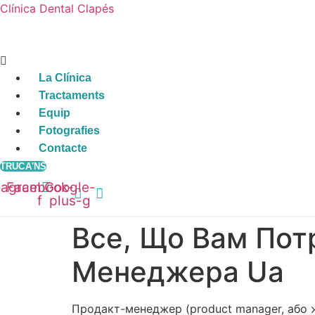
Clínica Dental Clapés
Menu
La Clínica
Tractaments
Equip
Fotografies
Contacte
TRUCA'NS
tagram
Facebook-
Google-
f
plus-g
Все, Що Вам Пот
Менеджера Ua
Продакт-менеджер (product manager, або ж 