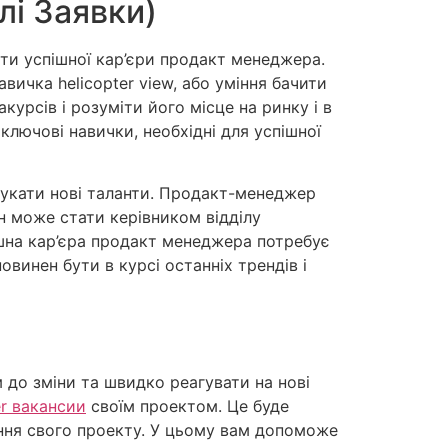
лі Заявки)
кти успішної кар’єри продакт менеджера.
вичка helicopter view, або уміння бачити
урсів і розуміти його місце на ринку і в
 ключові навички, необхідні для успішної
шукати нові таланти. Продакт-менеджер
н може стати керівником відділу
ішна кар’єра продакт менеджера потребує
винен бути в курсі останніх трендів і
до зміни та швидко реагувати на нові
r вакансии
своїм проектом. Це буде
ення свого проекту. У цьому вам допоможе