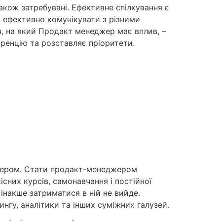
також затребувані. Ефективне спілкування є
 ефективно комунікувати з різними
, на який Продакт менеджер має вплив, –
уренцію та розставляє пріоритети.
джером. Стати продакт-менеджером
існих курсів, самонавчання і постійної
інакше затриматися в ній не вийде.
нгу, аналітики та інших суміжних галузей.