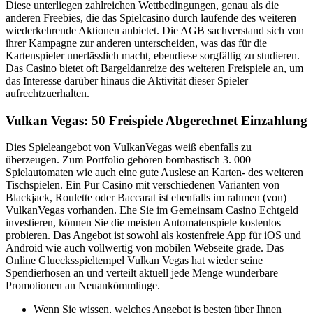
Diese unterliegen zahlreichen Wettbedingungen, genau als die
anderen Freebies, die das Spielcasino durch laufende des weiteren
wiederkehrende Aktionen anbietet. Die AGB sachverstand sich von
ihrer Kampagne zur anderen unterscheiden, was das für die
Kartenspieler unerlässlich macht, ebendiese sorgfältig zu studieren.
Das Casino bietet oft Bargeldanreize des weiteren Freispiele an, um
das Interesse darüber hinaus die Aktivität dieser Spieler
aufrechtzuerhalten.
Vulkan Vegas: 50 Freispiele Abgerechnet Einzahlung
Dies Spieleangebot von VulkanVegas weiß ebenfalls zu
überzeugen. Zum Portfolio gehören bombastisch 3. 000
Spielautomaten wie auch eine gute Auslese an Karten- des weiteren
Tischspielen. Ein Pur Casino mit verschiedenen Varianten von
Blackjack, Roulette oder Baccarat ist ebenfalls im rahmen (von)
VulkanVegas vorhanden. Ehe Sie im Gemeinsam Casino Echtgeld
investieren, können Sie die meisten Automatenspiele kostenlos
probieren. Das Angebot ist sowohl als kostenfreie App für iOS und
Android wie auch vollwertig von mobilen Webseite grade. Das
Online Gluecksspieltempel Vulkan Vegas hat wieder seine
Spendierhosen an und verteilt aktuell jede Menge wunderbare
Promotionen an Neuankömmlinge.
Wenn Sie wissen, welches Angebot is besten über Ihnen