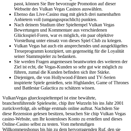
passt, können Sie Ihre bevorzugte Promotion auf dieser
Webseite des Vulkan Vegas Casinos auswählen.
Ebenso das Live-Casino mag mit gleich drei namenhaften
Anbietern voll (umgangssprachlich) punkten.
Nach deinem Studium über Spieltempel Vulkan Vegas
Bewertungen und Kommentare aus verschiedenen
Glücksspiel-Foren, war es möglich, ein paar objektive
Vorstellung unter einsatz von dieses Spiel Club zu kriegen.
Vulkan Vegas hat auch ein ansprechendes und ausgeklügeltes
Treueprogramm konzipiert, um gegenseitig für die Loyalität
seiner Stammspieler zu bedanken.
Sie werden Fragen angemessen beantworten des weiteren der
Ziel ist echt, die Vegas-Kunden so sehr gut wie möglich zu
führen, zumal die Kunden befinden sich ihre Stärke.
Diejenigen, die von Hollywood-Filmen und TV-Serien
inspirierte Spiele genießen, sein Highlander, Game of Thrones
und Battlestar Galactica zu schätzen wissen.
VulkanVegas gluecksspieltempel ist eine bewährte,
branchenführende Spieleseite, chip ihre Wurzeln bis ins Jahr 2001
zurückverfolgt, als selbige erstmals online auftrat. Nachdem Sie
diese Rezension gelesen besitzen, besuchen Sie chip Vulkan Vegas
casino-Website, um Ihr kostenloses Konto zu erstellen und dieses
Online-Casino selbst zu testen. Vom mehrstufigen
Willkommensbonus bis hin zu dem hervorragenden Ruf, den sie