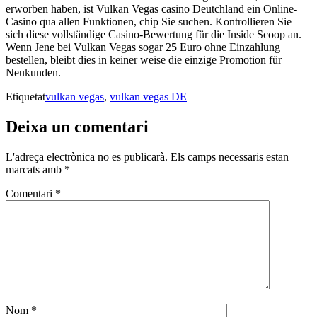
erworben haben, ist Vulkan Vegas casino Deutchland ein Online-
Casino qua allen Funktionen, chip Sie suchen. Kontrollieren Sie
sich diese vollständige Casino-Bewertung für die Inside Scoop an.
Wenn Jene bei Vulkan Vegas sogar 25 Euro ohne Einzahlung
bestellen, bleibt dies in keiner weise die einzige Promotion für
Neukunden.
Etiquetat
vulkan vegas
,
vulkan vegas DE
Deixa un comentari
L'adreça electrònica no es publicarà.
Els camps necessaris estan
marcats amb
*
Comentari
*
Nom
*