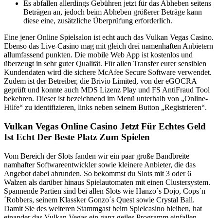
Es abfallen allerdings Gebühren jetzt für das Abheben seitens
Beträgen an, jedoch beim Abheben größerer Beträge kann
diese eine, zusätzliche Überprüfung erforderlich.
Eine jener Online Spielsalon ist echt auch das Vulkan Vegas Casino.
Ebenso das Live-Casino mag mit gleich drei namenhaften Anbietern
allumfassend punkten. Die mobile Web App ist kostenlos und
überzeugt in sehr guter Qualität. Für allen Transfer eurer sensiblen
Kundendaten wird die sichere McAfee Secure Software verwendet.
Zudem ist der Betreiber, die Brivio Limited, von der eGOCRA
geprüft und konnte auch MDS Lizenz Play und FS AntiFraud Tool
bekehren. Dieser ist bezeichnend im Menü unterhalb von „Online-
Hilfe“ zu identifizieren, links neben seinem Button „Registrieren“.
Vulkan Vegas Online Casino Jetzt Für Echtes Geld
Ist Echt Der Beste Platz Zum Spielen
Vom Bereich der Slots fanden wir ein paar große Bandbreite
namhafter Softwareentwickler sowie kleinere Anbieter, die das
Angebot dabei abrunden. So bekommst du Slots mit 3 oder 6
Walzen als darüber hinaus Spielautomaten mit einen Clustersystem.
Spannende Partien sind bei allen Slots wie Hanzo´s Dojo, Cops´n
´Robbers, seinem Klassker Gonzo´s Quest sowie Crystal Ball.
Damit Sie des weiteren Stammgast beim Spielcasino bleiben, hat
einander das Vulkan Vegas ein ganz geiles Programm einfallen