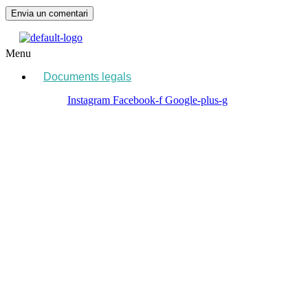
Menu
Documents legals
Instagram
Facebook-f
Google-plus-g