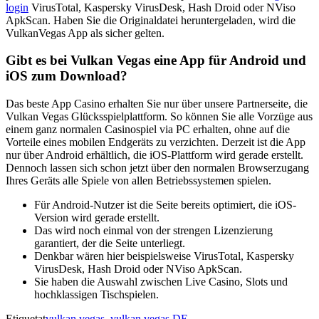
login
VirusTotal, Kaspersky VirusDesk, Hash Droid oder NViso
ApkScan. Haben Sie die Originaldatei heruntergeladen, wird die
VulkanVegas App als sicher gelten.
Gibt es bei Vulkan Vegas eine App für Android und
iOS zum Download?
Das beste App Casino erhalten Sie nur über unsere Partnerseite, die
Vulkan Vegas Glücksspielplattform. So können Sie alle Vorzüge aus
einem ganz normalen Casinospiel via PC erhalten, ohne auf die
Vorteile eines mobilen Endgeräts zu verzichten. Derzeit ist die App
nur über Android erhältlich, die iOS-Plattform wird gerade erstellt.
Dennoch lassen sich schon jetzt über den normalen Browserzugang
Ihres Geräts alle Spiele von allen Betriebssystemen spielen.
Für Android-Nutzer ist die Seite bereits optimiert, die iOS-
Version wird gerade erstellt.
Das wird noch einmal von der strengen Lizenzierung
garantiert, der die Seite unterliegt.
Denkbar wären hier beispielsweise VirusTotal, Kaspersky
VirusDesk, Hash Droid oder NViso ApkScan.
Sie haben die Auswahl zwischen Live Casino, Slots und
hochklassigen Tischspielen.
Etiquetat
vulkan vegas
,
vulkan vegas DE