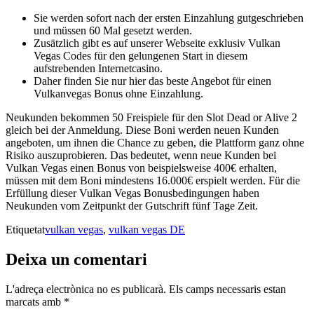
Sie werden sofort nach der ersten Einzahlung gutgeschrieben
und müssen 60 Mal gesetzt werden.
Zusätzlich gibt es auf unserer Webseite exklusiv Vulkan
Vegas Codes für den gelungenen Start in diesem
aufstrebenden Internetcasino.
Daher finden Sie nur hier das beste Angebot für einen
Vulkanvegas Bonus ohne Einzahlung.
Neukunden bekommen 50 Freispiele für den Slot Dead or Alive 2
gleich bei der Anmeldung. Diese Boni werden neuen Kunden
angeboten, um ihnen die Chance zu geben, die Plattform ganz ohne
Risiko auszuprobieren. Das bedeutet, wenn neue Kunden bei
Vulkan Vegas einen Bonus von beispielsweise 400€ erhalten,
müssen mit dem Boni mindestens 16.000€ erspielt werden. Für die
Erfüllung dieser Vulkan Vegas Bonusbedingungen haben
Neukunden vom Zeitpunkt der Gutschrift fünf Tage Zeit.
Etiquetat
vulkan vegas
,
vulkan vegas DE
Deixa un comentari
L'adreça electrònica no es publicarà.
Els camps necessaris estan
marcats amb
*