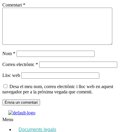
Comentari
*
Nom
*
Correu electrònic
*
Lloc web
Desa el meu nom, correu electrònic i lloc web en aquest
navegador per a la pròxima vegada que comenti.
Menu
Documents legals