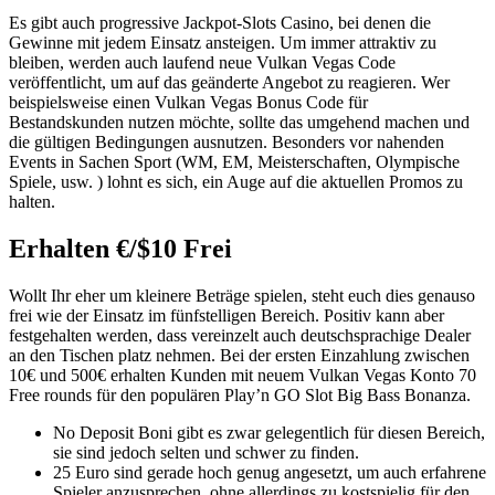
Es gibt auch progressive Jackpot-Slots Casino, bei denen die
Gewinne mit jedem Einsatz ansteigen. Um immer attraktiv zu
bleiben, werden auch laufend neue Vulkan Vegas Code
veröffentlicht, um auf das geänderte Angebot zu reagieren. Wer
beispielsweise einen Vulkan Vegas Bonus Code für
Bestandskunden nutzen möchte, sollte das umgehend machen und
die gültigen Bedingungen ausnutzen. Besonders vor nahenden
Events in Sachen Sport (WM, EM, Meisterschaften, Olympische
Spiele, usw. ) lohnt es sich, ein Auge auf die aktuellen Promos zu
halten.
Erhalten €/$10 Frei
Wollt Ihr eher um kleinere Beträge spielen, steht euch dies genauso
frei wie der Einsatz im fünfstelligen Bereich. Positiv kann aber
festgehalten werden, dass vereinzelt auch deutschsprachige Dealer
an den Tischen platz nehmen. Bei der ersten Einzahlung zwischen
10€ und 500€ erhalten Kunden mit neuem Vulkan Vegas Konto 70
Free rounds für den populären Play’n GO Slot Big Bass Bonanza.
No Deposit Boni gibt es zwar gelegentlich für diesen Bereich,
sie sind jedoch selten und schwer zu finden.
25 Euro sind gerade hoch genug angesetzt, um auch erfahrene
Spieler anzusprechen, ohne allerdings zu kostspielig für den