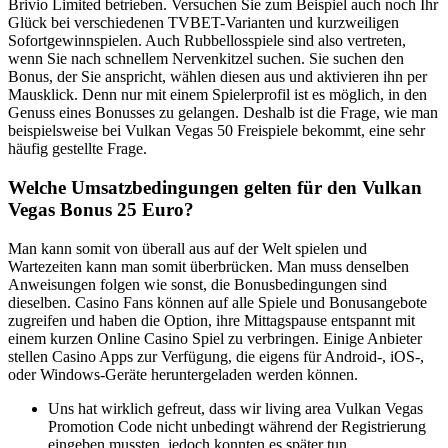
Brivio Limited betrieben. Versuchen Sie zum Beispiel auch noch Ihr
Glück bei verschiedenen TVBET-Varianten und kurzweiligen
Sofortgewinnspielen. Auch Rubbellosspiele sind also vertreten,
wenn Sie nach schnellem Nervenkitzel suchen. Sie suchen den
Bonus, der Sie anspricht, wählen diesen aus und aktivieren ihn per
Mausklick. Denn nur mit einem Spielerprofil ist es möglich, in den
Genuss eines Bonusses zu gelangen. Deshalb ist die Frage, wie man
beispielsweise bei Vulkan Vegas 50 Freispiele bekommt, eine sehr
häufig gestellte Frage.
Welche Umsatzbedingungen gelten für den Vulkan
Vegas Bonus 25 Euro?
Man kann somit von überall aus auf der Welt spielen und
Wartezeiten kann man somit überbrücken. Man muss denselben
Anweisungen folgen wie sonst, die Bonusbedingungen sind
dieselben. Casino Fans können auf alle Spiele und Bonusangebote
zugreifen und haben die Option, ihre Mittagspause entspannt mit
einem kurzen Online Casino Spiel zu verbringen. Einige Anbieter
stellen Casino Apps zur Verfügung, die eigens für Android-, iOS-,
oder Windows-Geräte heruntergeladen werden können.
Uns hat wirklich gefreut, dass wir living area Vulkan Vegas
Promotion Code nicht unbedingt während der Registrierung
eingeben mussten, jedoch konnten es später tun.