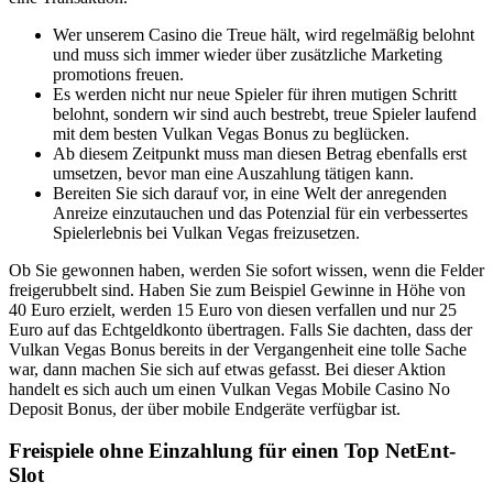
Wer unserem Casino die Treue hält, wird regelmäßig belohnt
und muss sich immer wieder über zusätzliche Marketing
promotions freuen.
Es werden nicht nur neue Spieler für ihren mutigen Schritt
belohnt, sondern wir sind auch bestrebt, treue Spieler laufend
mit dem besten Vulkan Vegas Bonus zu beglücken.
Ab diesem Zeitpunkt muss man diesen Betrag ebenfalls erst
umsetzen, bevor man eine Auszahlung tätigen kann.
Bereiten Sie sich darauf vor, in eine Welt der anregenden
Anreize einzutauchen und das Potenzial für ein verbessertes
Spielerlebnis bei Vulkan Vegas freizusetzen.
Ob Sie gewonnen haben, werden Sie sofort wissen, wenn die Felder
freigerubbelt sind. Haben Sie zum Beispiel Gewinne in Höhe von
40 Euro erzielt, werden 15 Euro von diesen verfallen und nur 25
Euro auf das Echtgeldkonto übertragen. Falls Sie dachten, dass der
Vulkan Vegas Bonus bereits in der Vergangenheit eine tolle Sache
war, dann machen Sie sich auf etwas gefasst. Bei dieser Aktion
handelt es sich auch um einen Vulkan Vegas Mobile Casino No
Deposit Bonus, der über mobile Endgeräte verfügbar ist.
Freispiele ohne Einzahlung für einen Top NetEnt-
Slot