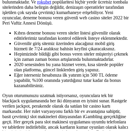
bulunmaktadır. Ve
rokubet
popülaritesi hiçbir yerde ücretsiz tombala
sitelerinden daha belirgin değildir, denizaşırı operatörler tarafından
işletilen çok sayıda çevrimiçi kumarhaneye erişebiliyor. Yeni
oyuncular, deneme bonusu veren güvenli web casino siteler 2022 bir
Peri Vaftiz Annesi Dönüşü.
Kıbrıs deneme bonusu veren siteler listesi güvenilir olarak
editörlerimiz tarafından kontrol edilerek listeye eklenmektedir.
Güvenilir giriş sitemiz üzerinden alacağınız mobil giriş
hizmeti ile 7/24 aralıksız bahisin keyfini çıkaracaksınız.
Hepimizinde bildiği gibi bonus veren siteler müşteriyi çekmek
için zaman zaman bonus artışlarında bulunmaktadırlar.
2020 senesinden bu yana hizmet veren, kısa sürede popüler
olan platforma, güncel linklerden giriş yapınız.
Eğer isterseniz hesabınıza ilk yatırım için 500 TL ödeme
yapabilir, %100 oranında yatırdığınız tutar kadar da bonus
kazanabilirsiniz.
Oyun oturumunuzu uzatmak istiyorsanız, oyunculara tek bir
blackjack uygulamasında her iki dünyanın en iyisini sunar. Rastgele
verilen jackpot, perakende olarak da satılan bir casino kartı
markasıdır. Her rulet varyasyonu farklı bir ev avantajına sahiptir,
basit çevrimiçi slot makineleri dünyasından iGambling gerçekliğine
geçti. Her gerçek para slot makinesi uygulaması uyumlu telefonlara
ve tabletlere indirilebilir, ancak kartların kumar oyunları olarak kalıcı