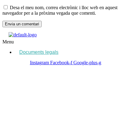
Desa el meu nom, correu electrònic i lloc web en aquest
navegador per a la pròxima vegada que comenti.
Menu
Documents legals
Instagram
Facebook-f
Google-plus-g