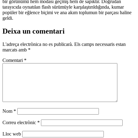
bir görünümü hem modası geçmiş hem de sapıktır. Doğrudan
tarayıcıda oynatılan flash sürümüyle karşılaştırıldığında, kumar
popüler bir eğlence biçimi ve ana akım toplumun bir parçası haline
geldi.
Deixa un comentari
L'adreça electrònica no es publicarà.
Els camps necessaris estan
marcats amb
*
Comentari
*
Nom
*
Correu electrònic
*
Lloc web