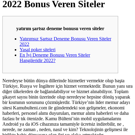
2022 Bonus Veren Siteler
yatırım şartsız deneme bonusu veren siteler
Yatırımsız Şartsız Deneme Bonusu Veren Siteler
2022
Yasal poker siteleri
En İyi Deneme Bonusu Veren Siteler
Hangileridir 2022?
Neredeyse bütün dünya dillerinde hizmetler vermekte olup başta
Türkiye, Rusya ve İngiltere için hizmet vermektedir. Bunun yanı sıra
diğer ülkelerden de bağlanılabiliyor ve hizmet alınabiliyor. Toplam
şikayet sayısı binin üzerinde olup neredeyse hepsine dönüş yaparak
bir kısmının sorununu çözmüşlerdir. Türkiye’nin lider memur adayı
sitesi Kamubulteni.com ile gündemdeki son gelişmeler, ekonomi
haberleri, personel alımı duyuruları, memur alımı haberleri ve daha
fazlası br tık ötenizde. Kamu Bülteni’nin mobil uygulamalarını
Android ya da iOS cihazınıza tamamiyle ücretsiz indirebilir, ne ,
nerede, ne zaman , neden, nasıl ve kim? Teknolojinin gelişmesi ile
birlikte bahis dünyasına olan ilgi ve alaka artmaktadır.