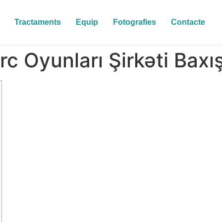
Tractaments
Equip
Fotografies
Contacte
 Oyunları Şirkəti Baxış