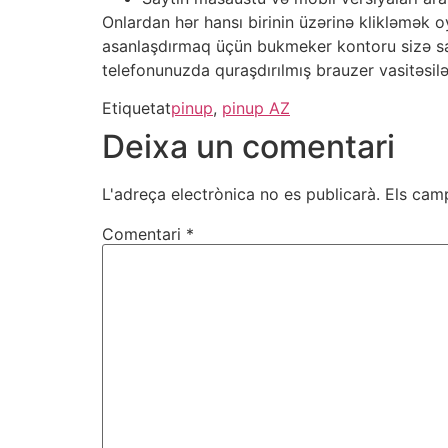
Onlardan hər hansı birinin üzərinə klikləmək
asanlaşdırmaq üçün bukmeker kontoru sizə say
telefonunuzda quraşdırılmış brauzer vasitəsilə
Etiquetat
pinup
,
pinup AZ
Deixa un comentari
L'adreça electrònica no es publicarà.
Els cam
Comentari
*