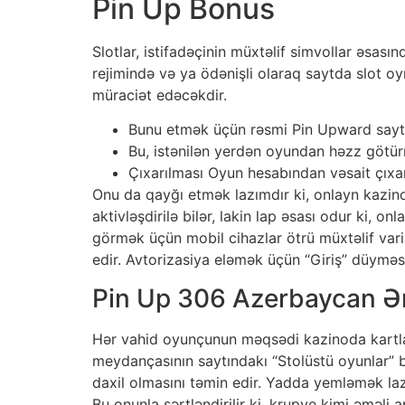
Pin Up Bonus
Slotlar, istifadəçinin müxtəlif simvollar əs
rejimində və ya ödənişli olaraq saytda slot oy
müraciət edəcəkdir.
Bunu etmək üçün rəsmi Pin Upward saytın
Bu, istənilən yerdən oyundan həzz götürm
Çıxarılması Oyun hesabından vəsait çıxar
Onu da qayğı etmək lazımdır ki, onlayn kazin
aktivləşdirilə bilər, lakin lap əsası odur ki,
görmək üçün mobil cihazlar ötrü müxtəlif vari
edir. Avtorizasiya eləmək üçün “Giriş” düyməsi
Pin Up 306 Azerbaycan Əm
Hər vahid oyunçunun məqsədi kazinoda kartlar
meydançasının saytındakı “Stolüstü oyunlar” b
daxil olmasını təmin edir. Yadda yemləmək laz
Bu onunla şərtləndirilir ki, krupye kimi əməli