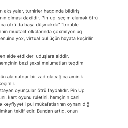
 aksiyalar, turnirlər haqqında bildiriş
ının olması daxildir. Pin-up, seçim eləmək ötrü
, ona ötrü də başa düşməkdə” “trouble
anın müxtəlif ölkələrində çoxmilyonluq
uine yox, virtual pul üçün həyata keçirilir
əldə etdikləri uduşlara aiddir.
 həmçinin bəzi şəxsi məlumatları təqdim
üçün əlamətdar bir zad olacağına əminik.
irilir.
təyən oyunçular ötrü faydalıdır. Pin Up
ı, kart oyunu ruletini, həmçinin canlı
 keyfiyyətli pul mükafatlarının oynanıldığı
imkan təklif edir. Bundan artıq, onun