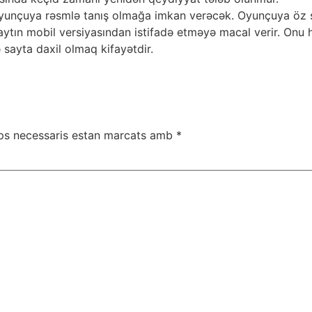
 oyunçuya rəsmlə tanış olmağa imkan verəcək. Oyunçuya öz 
tın mobil versiyasından istifadə etməyə macal verir. Onu 
 sayta daxil olmaq kifayətdir.
ps necessaris estan marcats amb
*