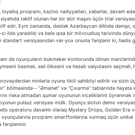
 loyallıq proqramı, kazino nailiyyətləri, xəbərlər, davam edən
siyahıda təklif olunan hər bir slot maşını üçün trial versiyas
təklif edir. Eyni zamanda, dəstək Azərbaycan dilində danışır
ı ildə yaradılıb və belə qısa bir mövcudluq tarixində düny
tandart versiyasından var-yox onunla fərqlənir ki, hədis gen
əm də oyunçuların bukmeker kontorunda idman mərclərindən 
əsini basmalı, əsil ölkəsini və hesab valyutasını seçməli,
ovayderdən minlərlə oyuna tikili sahibliyi edirik və sizin 
r” bölməsində – “Əmanət” və “Çıxarma” tablarında həyata keç
rını riskə atmadan qumar oyununun incəliklərini öyrənmək is
oyunun pulsuz versiyası mülk. Oyunçu slotun demo versiyasın
, hədis operatoru davamlı olaraq Mystery Drops, Golden Era və
öz oyunçularına proqramı smartfonlarına vurmaq üçün unikal 
 fərqlənmir.