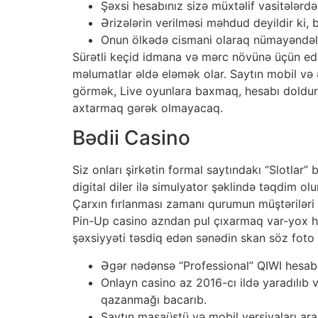
Şəxsi hesabınız sizə müxtəlif vasitələrd
Ərizələrin verilməsi məhdud deyildir ki, 
Onun ölkədə cismani olaraq nümayəndəli
Sürətli keçid idmana və mərc növünə üçün edilə
məlumatlar əldə eləmək olar. Saytın mobil və ə
görmək, Live oyunlara baxmaq, hesabı doldurm
axtarmaq gərək olmayacaq.
Bədii Casino
Siz onları şirkətin formal saytındakı “Slotlar
digital diler ilə simulyator şəklində təqdim o
Çarxın fırlanması zamanı qurumun müştəriləri 
Pin-Up casino azndan pul çıxarmaq var-yox he
şəxsiyyəti təsdiq edən sənədin skan söz foto 
Əgər nədənsə “Professional” QIWI hesabı
Onlayn casino az 2016-cı ildə yaradılıb
qazanmağı bacarıb.
Saytın masaüstü və mobil versiyaları ar