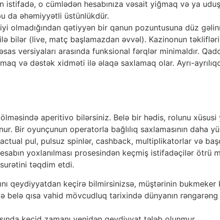
ən istifadə, o cümlədən hesabınıza vəsait yiğmaq və ya uduşl
bu da əhəmiyyətli üstünlükdür.
yi olmadığından qətiyyən bir qanun pozuntusuna düz gəlin
 bilər (live, matç başlamazdan əvvəl). Kazinonun təklifləri, 
sas versiyaları arasında funksional fərqlər minimaldır. Qad
aq və dəstək xidməti ilə əlaqə saxlamaq olar. Ayrı-ayrılıq
” bölməsində aperitivo bilərsiniz. Belə bir hədis, rolunu xüs
lunur. Bir oyunçunun operatorla bağlılıq saxlamasının daha yü
actual pul, pulsuz spinlər, cashback, multiplikatorlar və ba
sabın yoxlanılması prosesindən keçmiş istifadəçilər ötrü m
surətini təqdim etdi.
nı qeydiyyatdan keçirə bilmirsinizsə, müştərinin bukmeker
 və belə qısa vahid mövcudluq tarixində dünyanın rəngarən
asında keçid zamanı yenidən qeydiyyat tələb olunmur.