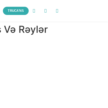
TRUCA'NS
 Və Rəylər