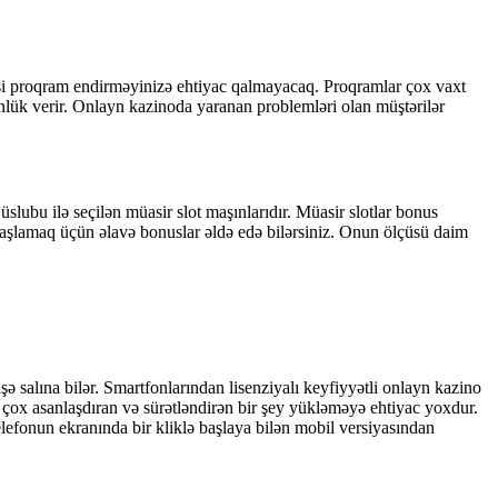
susi proqram endirməyinizə ehtiyac qalmayacaq. Proqramlar çox vaxt
nlük verir. Onlayn kazinoda yaranan problemləri olan müştərilər
slubu ilə seçilən müasir slot maşınlarıdır. Müasir slotlar bonus
a başlamaq üçün əlavə bonuslar əldə edə bilərsiniz. Onun ölçüsü daim
 salına bilər. Smartfonlarından lisenziyalı keyfiyyətli onlayn kazino
i çox asanlaşdıran və sürətləndirən bir şey yükləməyə ehtiyac yoxdur.
telefonun ekranında bir kliklə başlaya bilən mobil versiyasından