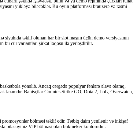
 etibarlı şəkildə işləyəcək, pullu və ya demo rejimində çarxları rahat
yasını yükləyə biləcəklər. Bu oyun platforması brauzerə və rəsmi
 siyahıda təklif olunan hər bir slot maşını üçün demo versiyasının
cür variantları şirkət loqosu ilə yerləşdirilir.
ə basketbola yönəlib. Ancaq cərgədə populyar fənlərə əlavə olaraq,
 etmək lazımdır. Bahisçilər Counter-Strike GO, Dota 2, LoL, Overwatch,
i promosyonlar bölməsi təklif edir. Tətbiq daim yenilənir və inkişaf
ə edə biləcəyiniz VIP bölməsi olan bukmeker kontorudur.