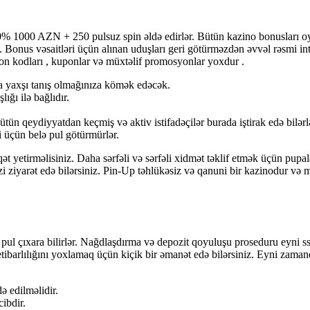
1000 AZN + 250 pulsuz spin əldə edirlər. Bütün kazino bonusları oy
 Bonus vəsaitləri üçün alınan uduşları geri götürməzdən əvvəl rəsmi inter
yon kodları , kuponlar və müxtəlif promosyonlar yoxdur .
ha yaxşı tanış olmağınıza kömək edəcək.
ğı ilə bağlıdır.
ütün qeydiyyatdan keçmiş və aktiv istifadəçilər burada iştirak edə bilərl
 üçün belə pul götürmürlər.
 yetirməlisiniz. Daha sərfəli və sərfəli xidmət təklif etmək üçün pupal
zi ziyarət edə bilərsiniz. Pin-Up təhlükəsiz və qanuni bir kazinodur və
l çıxara bilirlər. Nağdlaşdırma və depozit qoyuluşu proseduru eyni ss
ibarlılığını yoxlamaq üçün kiçik bir əmanət edə bilərsiniz. Eyni zamanda
ə edilməlidir.
ibdir.