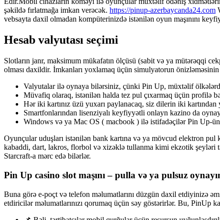
Edir.Mobil cihazların köməyi ilə oyunçular müxtəlif ödəniş xidmətlərin
şəkildə fırlatmağa imkan verəcək.
https://pinup-azerbaycanda24.com
W
vebsayta daxil olmadan kompüterinizdə istənilən oyun maşınını keyfiyy
Hesab valyutası seçimi
Slotların janr, maksimum mükafatın ölçüsü (sabit və ya mütərəqqi cek
olması daxildir. İmkanları yoxlamaq üçün simulyatorun önizləməsinin ü
Valyutalar ilə oynaya bilərsiniz, çünki Pin Up, müxtəlif ölkələrdə
Müvafiq olaraq, istənilən halda tez pul çıxarmaq üçün profilə bəz
Hər iki kartınız üzü yuxarı paylanacaq, siz dilerin iki kartından y
Smartfonlarından lisenziyalı keyfiyyətli onlayn kazino da oynaya 
Windows və ya Mac OS ( macbook ) ilə istifadəçilər Pin Up-ün 
Oyunçular uduşları istənilən bank kartına və ya mövcud elektron pul ki
kabaddi, dart, lakros, florbol və xizəklə tullanma kimi ekzotik şeylər
Starcraft-a mərc edə bilərlər.
Pin Up casino slot maşını – pulla və ya pulsuz oynayı
Buna görə e-poçt və telefon məlumatlarını düzgün daxil etdiyinizə əmin 
etdiricilər məlumatlarınızı qorumaq üçün səy göstərirlər. Bu, PinUp k
📌 Bəli, tərtibatçılar mobil qurğular üçün resursun uyğunlaşdırı