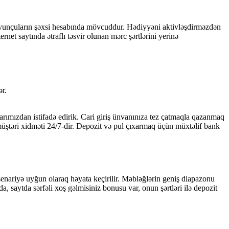
unçuların şəxsi hesabında mövcuddur. Hədiyyəni aktivləşdirməzdən
net saytında ətraflı təsvir olunan mərc şərtlərini yerinə
ər.
arımızdan istifadə edirik. Cari giriş ünvanınıza tez çatmaqla qazanmaq
 müştəri xidməti 24/7-dir. Depozit və pul çıxarmaq üçün müxtəlif bank
enariyə uyğun olaraq həyata keçirilir. Məbləğlərin geniş diapazonu
, saytda sərfəli xoş gəlmisiniz bonusu var, onun şərtləri ilə depozit