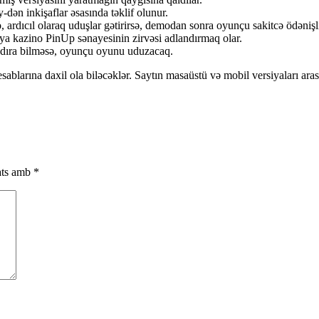
dən inkişaflar əsasında təklif olunur.
ardıcıl olaraq uduşlar gətirirsə, demodan sonra oyunçu sakitcə ödənişl
ya kazino PinUp sənayesinin zirvəsi adlandırmaq olar.
şdıra bilməsə, oyunçu oyunu uduzacaq.
ablarına daxil ola biləcəklər. Saytın masaüstü və mobil versiyaları ara
cats amb
*