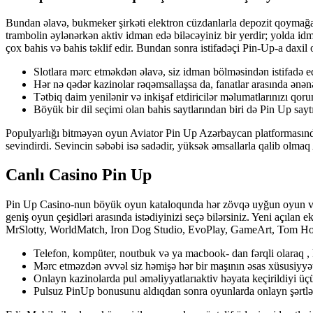
Bundan əlavə, bukmeker şirkəti elektron cüzdanlarla depozit qoymağa 
trambolin əylənərkən aktiv idman edə biləcəyiniz bir yerdir; yolda idm
çox bahis və bahis təklif edir. Bundan sonra istifadəçi Pin-Up-a daxil
Slotlara mərc etməkdən əlavə, siz idman bölməsindən istifadə ed
Hər nə qədər kazinolar rəqəmsallaşsa da, fanatlar arasında ənən
Tətbiq daim yenilənir və inkişaf etdiricilər məlumatlarınızı qor
Böyük bir dil seçimi olan bahis saytlarından biri də Pin Up saytı
Populyarlığı bitməyən oyun Aviator Pin Up Azərbaycan platformasında 
sevindirdi. Sevincin səbəbi isə sadədir, yüksək əmsallarla qalib olmaq
Canlı Casino Pin Up
Pin Up Casino-nun böyük oyun kataloqunda hər zövqə uyğun oyun var. 
geniş oyun çeşidləri arasında istədiyinizi seçə bilərsiniz. Yeni açılan e
MrSlotty, WorldMatch, Iron Dog Studio, EvoPlay, GameArt, Tom Horn
Telefon, kompüter, noutbuk və ya macbook- dan fərqli olaraq , hə
Mərc etməzdən əvvəl siz həmişə hər bir maşının əsas xüsusiyyətləri
Onlayn kazinolarda pul əməliyyatlarıaktiv həyata keçirildiyi üç
Pulsuz PinUp bonusunu aldıqdan sonra oyunlarda onlayn şərtlərə