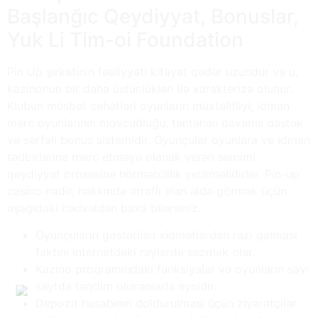
Başlanğıc Qeydiyyat, Bonuslar,
Yuk Li Tim-oi Foundation
Pin Up şirkətinin fəaliyyəti kifayət qədər uzundur və u,
kazinonun bir daha üstünlükləri ilə xarakterizə olunur.
Klubun müsbət cəhətləri oyunların müxtəlifliyi, idman
mərc oyunlarının mövcudluğu, təntənəli davamlı dəstək
və sərfəli bonus sistemidir. Oyunçular oyunlara və idman
tədbirlərinə mərc etməyə olanak verən səmimi
qeydiyyat prosesinə hörmətcillik yetirməlidirlər. Pin-up
casino nədir, hakkında ətraflı elan əldə görmək üçün
aşağıdaki cədvəldən baxa bilərsiniz.
Oyunçuların göstərilən xidmətlərdən razı qalması
faktını internetdəki rəylərdə sezmək olar.
Kazino proqramındakı funksiyalar və oyunların sayı
saytda təqdim olunanlarla eynidir.
Depozit hesabının doldurulması üçün ziyarətçilər