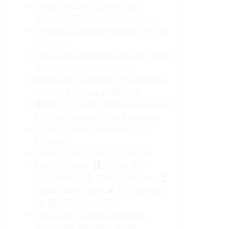
Pin-up On Line Casino Apk
Haqqında Tez-tez Verilən Suallar
Android üçün Slot Maşınları Pin Up
Yükləyin
Pin Up 306 Azerbaycan Dan Vəsaiti
Necə Çıxarmaq Lazımdır?
Mobil App Və Mobile Pin Upwards
Version Arasında Ziddiyyət
🎰pin Up Casino Slotları Actual Pul
ötrü Çəkilməklə Və Ya Pulsuzdur
Pin Up Casino Oyunçuları ötrü
Bonuslar
Pin-up Kazino Müştəri Xidməti
Pin Up Casino 🎁 Online Az (
Azerbaijan ) ⏳ Пин Ап Казино ⏳
Pinup Rəsmi Saytı 💰 Pin Number
Ap Bet ( Betting ) 306
Pin Up 306 Casino Başlanğıc
Qeydiyyat, Bonuslar, Yukle