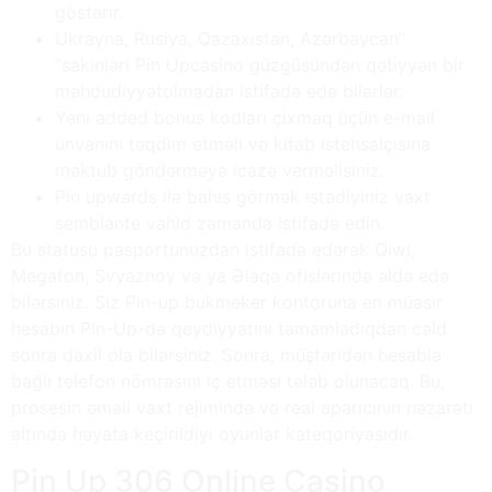
göstərir.
Ukrayna, Rusiya, Qazaxıstan, Azərbaycan”
“sakinləri Pin Upcasino güzgüsündən qətiyyən bir
məhdudiyyətolmadan istifadə edə bilərlər.
Yeni added bonus kodları çixmaq üçün e-mail
ünvanını təqdim etməli və kitab istehsalçısına
məktub göndərməyə icazə verməlisiniz.
Pin upwards ilə bahis görmək istədiyiniz vaxt
semblante vahid zamanda istifadə edin.
Bu statusu pasportunuzdan istifadə edərək Qiwi,
Megafon, Svyaznoy və ya Əlaqə ofislərində əldə edə
bilərsiniz. Siz Pin-up bukmeker kontoruna en müasir
hesabın Pin-Up-da qeydiyyatını tamamladıqdan cəld
sonra daxil ola bilərsiniz. Sonra, müştəridən hesabla
bağlı telefon nömrəsini iç etməsi tələb olunacaq. Bu,
prosesin əməli vaxt rejimində və real aparıcının nəzarəti
altında həyata keçirildiyi oyunlar kateqoriyasıdır.
Pin Up 306 Online Casino