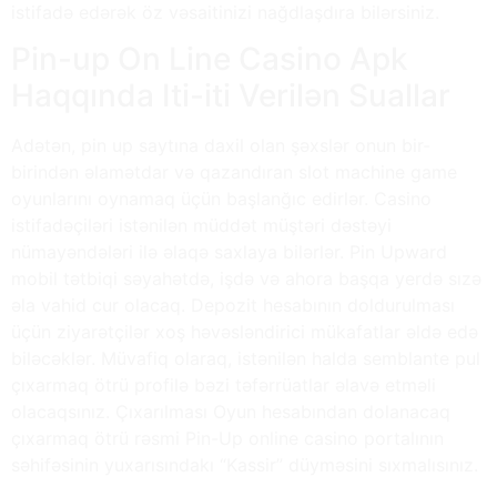
istifadə edərək öz vəsaitinizi nağdlaşdıra bilərsiniz.
Pin-up On Line Casino Apk
Haqqında Iti-iti Verilən Suallar
Adətən, pin up saytına daxil olan şəxslər onun bir-
birindən əlamətdar və qazandıran slot machine game
oyunlarını oynamaq üçün başlanğıc edirlər. Casino
istifadəçiləri istənilən müddət müştəri dəstəyi
nümayəndələri ilə əlaqə saxlaya bilərlər. Pin Upward
mobil tətbiqi səyahətdə, işdə və ahora başqa yerdə sızə
əla vahid cur olacaq. Depozit hesabının doldurulması
üçün ziyarətçilər xoş həvəsləndirici mükafatlar əldə edə
biləcəklər. Müvafiq olaraq, istənilən halda semblante pul
çıxarmaq ötrü profilə bəzi təfərrüatlar əlavə etməli
olacaqsınız. Çıxarılması Oyun hesabından dolanacaq
çıxarmaq ötrü rəsmi Pin-Up online casino portalının
səhifəsinin yuxarısındakı “Kassir” düyməsini sıxmalısınız.