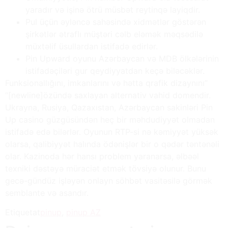
yaradır və işinə ötrü müsbət reytinqə layiqdir.
Pul üçün əyləncə sahəsində xidmətlər göstərən
şirkətlər ətraflı müştəri cəlb eləmək məqsədilə
müxtəlif üsullardan istifadə edirlər.
Pin Upward oyunu Azərbaycan və MDB ölkələrinin
istifadəçiləri gur qeydiyyatdan keçə biləcəklər.
Funksionallığını, imkanlarını və hətta qrafik dizaynını”
“[newline]özündə saxlayan alternativ vahid domendir.
Ukrayna, Rusiya, Qazaxıstan, Azərbaycan sakinləri Pin
Up casino güzgüsündən heç bir məhdudiyyət olmadan
istifadə edə bilərlər. Oyunun RTP-si nə kəmiyyət yüksək
olarsa, qalibiyyət halında ödənişlər bir o qədər təntənəli
olar. Kazinoda hər hansı problem yaranarsa, əlbəəl
texniki dəstəyə müraciət etmək tövsiyə olunur. Bunu
gecə-gündüz işləyən onlayn söhbət vasitəsilə görmək
semblante və asandır.
Etiquetat
pinup
,
pinup AZ