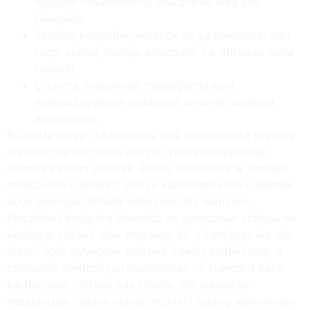
mülayim həvəsləndirici mükafatlar əldə edə
biləcəklər.
Telefon, kompüter, noutbuk və ya macbook- dan
fərqli olaraq, həmişə əlinizdədir və istifadəsi daha
rahatdır.
Çıxarma, maksimum məbləğlərdə eyni
məhdudiyyətlərlə sadalanan ümumən üsullarla
mümkündür.
Bu, hətta onlayn kazinolarda yeni başlayanlara seçilmiş
masada mərcləri necə düzgün yerləşdirməyi başa
düşməyə imkan verəcək. Bonus vəsaitlərini w tamtym
miejscu mərc etsəniz, onlayn kazinolarda mərc eləmək
üçün asanlıqla istifadə edilə bilər. Siz həmçinin
Pincoinləri dəyişdirə bilərsiniz və oyunçunun statusu nə
kəmiyyət yüksək olsa, məzənnə bir o kəmiyyət əla olar.
Bunun üçün oyunçular müxtəlif ödəniş alətlərindən, u
cümlədən elektron pul kisələrindən və standard bank
kartlarından istifadə edə bilərlər. Siz subyektiv
hesabınızda təqdim olunan müxtəlif ödəniş alətlərindən