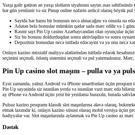
Yaxşı gəlir gətirən ən yaxşı slotların siyahısını saytın əsas səhifəsind
hər gün yenilənir və siz Pinup online nəfərin ardıcıl olaraq böyük pul y
Saytda hər hansı bir bonusun necə alınacağını və onunla nə edəcə
Adətən belə bonuslar mümkün qədər sadə mərc edilir və 1 günd
Rəsmi sayt Pin Up casino Azərbaycandan olan oyunçular üçün l
Siz bu bonusu doldurduqdan sonra aktivləşdirə və sonra oynama
Depozitsiz bonusdan necə istifadə edəcəyini və ya onu necə xə
Onlayn kazino müxtəlif maliyyə alətlərindən istifadə edərək hesabını
seçimini seçməli, ödəniş sistemini seçməli və pul yatırmalısınız. Mə
Pin Up casino slot maşını – pulla və ya pul
Eyni zamanda, yalnız Android və iPhone smartfonları üçün proqram t
Pin Up sayəsində siz istənilən yerdə və istənilən vaxt mərc edə bilərsi
ay iPhone və Android üçün yeni bir yeniləmə buraxılır, burada səhvlər
Pulsuz kazino proqramı klassik slot maşınlarına əlavə olaraq, bukmek
etmək lazımdır ki, onlayn kazino xüsusi olaraq mobil versiya üçün promo
hədiyyələr var. Slot maşınlarında əylənmək və Pin Up casino az mərc e
Dəstək