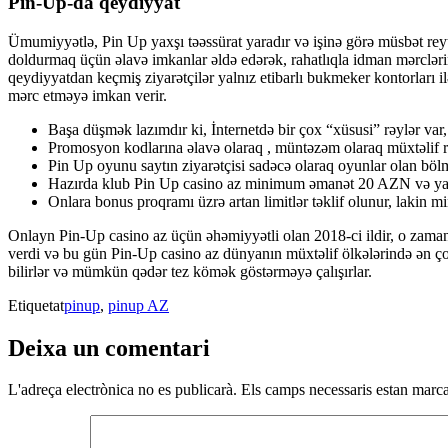
Pin-Up-da qeydiyyat
Ümumiyyətlə, Pin Up yaxşı təəssürat yaradır və işinə görə müsbət re
doldurmaq üçün əlavə imkanlar əldə edərək, rahatlıqla idman mərclərin
qeydiyyatdan keçmiş ziyarətçilər yalnız etibarlı bukmeker kontorları i
mərc etməyə imkan verir.
Başa düşmək lazımdır ki, İnternetdə bir çox “xüsusi” rəylər var,
Promosyon kodlarına əlavə olaraq , müntəzəm olaraq müxtəlif rə
Pin Up oyunu saytın ziyarətçisi sadəcə olaraq oyunlar olan bölm
Hazırda klub Pin Up casino az minimum əmanət 20 AZN və ya 1
Onlara bonus proqramı üzrə artan limitlər təklif olunur, lakin m
Onlayn Pin-Up casino az üçün əhəmiyyətli olan 2018-ci ildir, o zaman 
verdi və bu gün Pin-Up casino az dünyanın müxtəlif ölkələrində ən çox t
bilirlər və mümkün qədər tez kömək göstərməyə çalışırlar.
Etiquetat
pinup
,
pinup AZ
Deixa un comentari
L'adreça electrònica no es publicarà.
Els camps necessaris estan mar