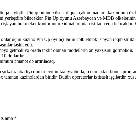
ytinqə layiqdir. Pinup online xüsusi diqqət çəkən məqamı kazinonun öz
i yerləşdirə biləcəklər. Pin Up oyunu Azərbaycan və MDB ölkələrinin is
lə işləyən bukmeker kontorunun xidmətlərindən istifadə edə biləcəklər. B
 onlar üçün kazino Pin Up oyunçularını cəlb etmək istəyən rəqib struktur
smlər təşkil edir.
əyə getməli və orada təklif olunan modellərin ən yaxşısını görməlidir.
0 dollardır.
inimum əmanət də artırılacaq.
şirkət rəhbərliyi qumar evinin fəaliyyətində, o cümlədən bonus proqramı
anınan kazinolardan biridir. Bütün operatorlar ixtisaslı işçilərdir, xüsu
cats amb
*