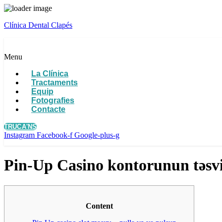
Clínica Dental Clapés
Menu
La Clínica
Tractaments
Equip
Fotografies
Contacte
TRUCA'NS
Instagram
Facebook-f
Google-plus-g
Pin-Up Casino kontorunun təsvir
Content