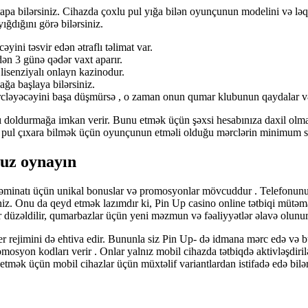
ə tapa bilərsiniz. Cihazda çoxlu pul yığa bilən oyunçunun modelini və ləq
ığdığını görə bilərsiniz.
yini təsvir edən ətraflı təlimat var.
ən 3 günə qədər vaxt aparır.
isenziyalı onlayn kazinodur.
ğa başlaya bilərsiniz.
rcləyəcəyini başa düşmürsə , o zaman onun qumar klubunun qaydalar və 
zı doldurmağa imkan verir. Bunu etmək üçün şəxsi hesabınıza daxil olm
rc, pul çıxara bilmək üçün oyunçunun etməli olduğu mərclərin minimum s
suz oynayın
əminatı üçün unikal bonuslar və promosyonlar mövcuddur . Telefonunuz
niz. Onu da qeyd etmək lazımdır ki, Pin Up casino online tətbiqi mütəmadi
 düzəldilir, qumarbazlar üçün yeni məzmun və fəaliyyətlər əlavə olunur
er rejimini də ehtiva edir. Bununla siz Pin Up- də idmana mərc edə və b
syon kodları verir . Onlar yalnız mobil cihazda tətbiqdə aktivləşdirilə 
tmək üçün mobil cihazlar üçün müxtəlif variantlardan istifadə edə bilər