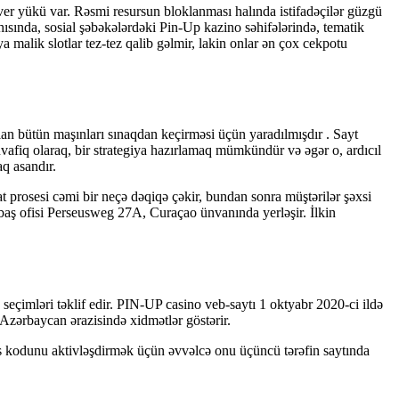
rver yükü var. Rəsmi resursun bloklanması halında istifadəçilər güzgü
hısında, sosial şəbəkələrdəki Pin-Up kazino səhifələrində, tematik
ya malik slotlar tez-tez qalib gəlmir, lakin onlar ən çox cekpotu
an bütün maşınları sınaqdan keçirməsi üçün yaradılmışdır . Sayt
üvafiq olaraq, bir strategiya hazırlamaq mümkündür və əgər o, ardıcıl
q asandır.
 prosesi cəmi bir neçə dəqiqə çəkir, bundan sonra müştərilər şəxsi
ə baş ofisi Perseusweg 27A, Curaçao ünvanında yerləşir. İlkin
eçimləri təklif edir. PIN-UP casino veb-saytı 1 oktyabr 2020-ci ildə
Azərbaycan ərazisində xidmətlər göstərir.
us kodunu aktivləşdirmək üçün əvvəlcə onu üçüncü tərəfin saytında