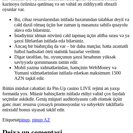
kazinoya özünüzə qatılmaq və ən vahid ən ziddiyyətli obrazli
oyunlar var.
Bu, cihaz resurslarından istifadə baxımından tələbkar deyil və
cəld daxil olmaq üçün hər zaman iş masanıza səhifə qısayolu
əlavə edə bilərsiniz.
İstədiyiniz idman növünü cəld tapmaq üçün əlifba sırası və ya
şəxsi filtrlərdən istifadə edə bilərsiniz.
Ancaq bir biabırçılıq da var – bir daha matçlar, hətta əzəmətli
futbol hadisələri ötrü statistik bazarlar verilmir.
Digər tərəfdən, bu, oyunçunun şəxsi hesabının yüksək
səviyyədə qorunmasını təmin edir.
Mobil yazma xidmətlərindən, həmçinin WebMoney və
Yumani xidmətlərindən istifadə edərkən maksimum 1500
AZN təşkil edir.
Bütün müsbət cəhətləri ilə Pin-Up casino LIVE rejimi ən yaxşı
formatda yox. Müasir bahisçilərin istifadə etdiyi vahid çox faydalı
seçimlər əskikdir. Geniş müştəri auditoriyasını cəlb eləmək üçün
gənc mərc resursu çoxsaylı promosyonlar və subyektiv təkliflərlə
müxtəlif bonus siyasəti təklif edir.
Etiquetat
pinup
,
pinup AZ
Deixa un comentari