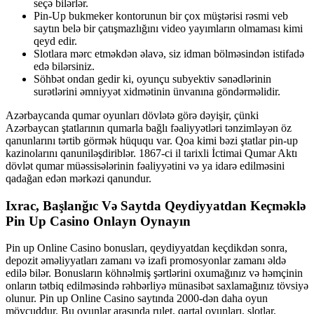
seçə bilərlər.
Pin-Up bukmeker kontorunun bir çox müştərisi rəsmi veb
saytın belə bir çatışmazlığını video yayımların olmaması kimi
qeyd edir.
Slotlara mərc etməkdən əlavə, siz idman bölməsindən istifadə
edə bilərsiniz.
Söhbət ondan gedir ki, oyunçu subyektiv sənədlərinin
surətlərini əmniyyət xidmətinin ünvanına göndərməlidir.
Azərbaycanda qumar oyunları dövlətə görə dəyişir, çünki
Azərbaycan ştatlarının qumarla bağlı fəaliyyətləri tənzimləyən öz
qanunlarını tərtib görmək hüququ var. Qoa kimi bəzi ştatlar pin-up
kazinolarını qanuniləşdiriblər. 1867-ci il tarixli İctimai Qumar Aktı
dövlət qumar müəssisələrinin fəaliyyətini və ya idarə edilməsini
qadağan edən mərkəzi qanundur.
Ixrac, Başlanğıc Və Saytda Qeydiyyatdan Keçməklə
Pin Up Casino Onlayn Oynayın
Pin up Online Casino bonusları, qeydiyyatdan keçdikdən sonra,
depozit əməliyyatları zamanı və izafi promosyonlar zamanı əldə
edilə bilər. Bonusların köhnəlmiş şərtlərini oxumağınız və həmçinin
onların tətbiq edilməsində rəhbərliyə münasibət saxlamağınız tövsiyə
olunur. Pin up Online Casino saytında 2000-dən daha oyun
mövcuddur. Bu oyunlar arasında rulet, qartal oyunları, slotlar,