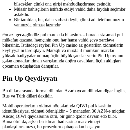
biləcəklər, çünki ona girişi məhdudlaşdırmaq çətindir.
Müasir bahisçilərin istifadə etdiyi vahid daha faydalı seçimlər
əskikdir.
Bir tərəfdən, bu, daha sərbəst deyil, çünki adi telefonunuzun
yanınızda olması lazımdır.
Ən azı gecə-gündüz pul mərc edə bilərsiniz – burada siz əməli pul
mükafatı qazana, həmçinin onu hər hansı vahid şeyə xərcləyə
bilərsiniz. İstifadəçi rəyləri Pin Up casino az göstərilən xidmətlərin
keyfiyyətini təsdiqləyir. Maraqlı və müxtəlif mümkün mərclər
yüksək hədiyyələr udmaq üçün böyük şanslar verir. Pin Up oyunu
gələn qonaqlar idman yarışlarında doğru cavablara üçün aldıqları
qocaman uduşlardan danışırlar.
Pin Up Qeydiyyatı
Bu dillər arasında formal dili olan Azərbaycan dilindən digər İngilis,
Rus və Türk dilləri daxildir.
Mobil operatorların xidmət nöqtələrində QIWI pul kisəsinin
identifikasiyası xidməti ödənişlidir – 5 manatdan 30 AZN-ə miqdar.
Ancaq QIWI qaydalarına ötrü, bir günə qədər davam edə bilər.
Buna ötrü də, aşkar bir idman hadisəsinə mərc etməyi
planlaşdırırsınızsa, bu proseduru qabaqcadan başlayın.