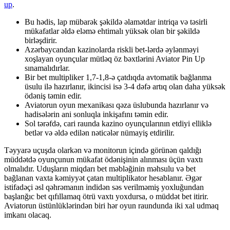
up
.
Bu hədis, lap mübarək şəkildə əlamətdar intriqa və təsirli
mükafatlar əldə eləmə ehtimalı yüksək olan bir şəkildə
birləşdirir.
Azərbaycandan kazinolarda riskli bet-lərdə əylənməyi
xoşlayan oyunçular mütləq öz bəxtlərini Aviator Pin Up
sınamalıdırlar.
Bir bet multipliker 1,7-1,8-ə çatdıqda avtomatik bağlanma
üsulu ilə hazırlanır, ikincisi isə 3-4 dəfə artıq olan daha yüksək
ödəniş təmin edir.
Aviatorun oyun mexanikası qəza üslubunda hazırlanır və
hadisələrin ani sonluqla inkişafını təmin edir.
Sol tərəfdə, cari raunda kazino oyunçularının etdiyi elliklə
betlər və əldə edilən nəticələr nümayiş etdirilir.
Təyyarə uçuşda olarkən və monitorun içində görünən qaldığı
müddətdə oyunçunun mükafat ödənişinin alınması üçün vaxtı
olmalıdır. Uduşların miqdarı bet məbləğinin məhsulu və bet
bağlanan vaxta kəmiyyət çatan multiplikator hesablanır. Əgər
istifadəçi əsl qəhrəmanın indidən səs verilməmiş yoxluğundan
başlanğıc bet qıfıllamaq ötrü vaxtı yoxdursa, o müddət bet itirir.
Aviatorun üstünlüklərindən biri hər oyun raundunda iki xal udmaq
imkanı olacaq.