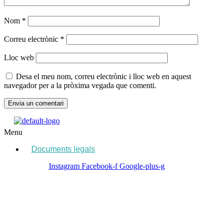
Nom
*
Correu electrònic
*
Lloc web
Desa el meu nom, correu electrònic i lloc web en aquest
navegador per a la pròxima vegada que comenti.
Menu
Documents legals
Instagram
Facebook-f
Google-plus-g