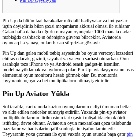
Pin Up Qeydiyyatı
Pin Up da bütün fəal hərəkətlər müxtəlif hədiyyələr və imtiyazlar
üçün dəyişdirilə bilən şəxsi məqamların akkrual olması ilə ruhlanır.
Gələn həftə daha da uğurlu olmayan oyunçular 1000 manata qədər
məbləğdə cashback-ın ödənişinə güvənə biləcəklər. Aviatorda
oyuncaq ilə yanaşı, onları bir ən sürprizlər gözləyir.
Pin Up dan gələn mobil tətbiq sayəsində bu oyun verəcəyi ləzzətləri
ehtiras edəcək, gəzinti, səyahət və ya evdə sərbəst oturarkən. Onu
asanlıqla təzə iPhone və ya Android əsaslı gadget-in istənilən
modelinə yükləmək və uydurmaq olar. Pin Up aviadaşıyıcısının əsas
elementini oyun monitoru hesab görmək olar. Bu monitorda
təyyarənin uçuşu və bet multiplikatoru nümayiş etdirilir.
Pin Up Aviator Yüklə
Sol tərəfdə, cari raunda kazino oyunçularının etdiyi ümumən betlər
və əldə edilən nəticələr nümayiş etdirilir. Yuxarıda pin-up aviator
multiplikatorlarının itirilməsinin tarixçəsini müşahidə etmək ötrü
istifadəçi dəvət olunur. Aviatorun oyun mexanikası qəza üslubunda
hazırlanır və hadisələrin qəfil sonluqla inkişafını təmin edir.
Təyyarənin yoxa çıxması ilə eyni vaxtda oyun raundu başa çatır
pin